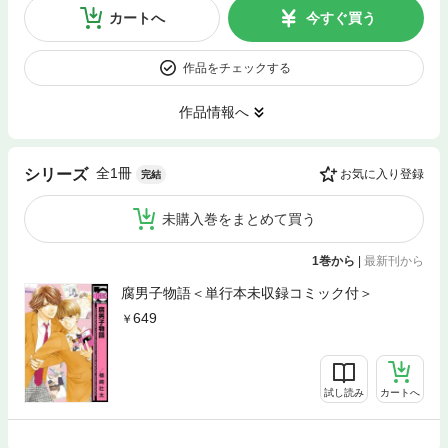
カートへ
今すぐ買う
作品をチェックする
作品情報へ
全1冊
シリーズ
お気に入り登録
完結
未購入巻をまとめて買う
1巻から
|
最新刊から
腐男子物語＜単行本未収録コミック付＞
649
試し読み
カートへ