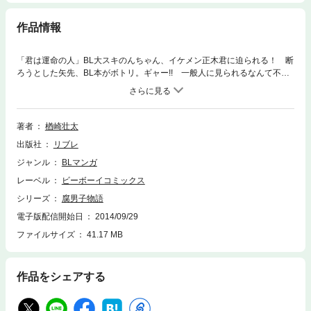
作品情報
「君は運命の人」BL大スキのんちゃん、イケメン正木君に迫られる！ 断
ろうとした矢先、BL本がボトリ。ギャー!! 一般人に見られるなんて不
覚！ なのに「俺を理解しようと読んでくれたんだね」だと…!? ありえ
ねー！ 超ポジティブ思考の恐るべき勘違い君に振り回され、腐男子君は
じめての恋に右往左往！ 単行本未収録作も追加した電子限定版。
著者
楢崎壮太
出版社
リブレ
ジャンル
BLマンガ
レーベル
ビーボーイコミックス
シリーズ
腐男子物語
電子版配信開始日
2014/09/29
ファイルサイズ
41.17 MB
作品をシェアする