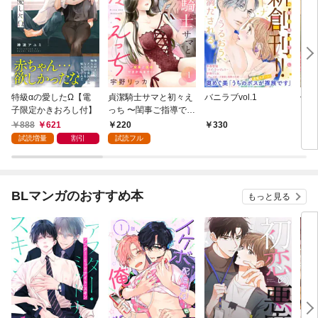
特級αの愛したΩ【電
貞潔騎士サマと初々え
バニラブvol.1
偽者
子限定かきおろし付】
っち 〜閨事ご指導でき
どで
かねます！〜（1）
888
621
220
330
1
試読増量
割引
試読フル
BLマンガのおすすめ本
もっと見る