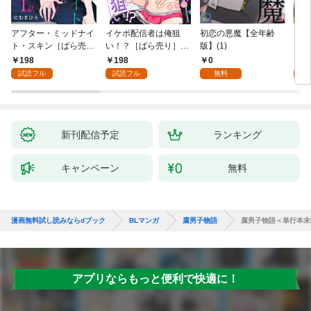
アフター・ミッドナイ
イケボ配信者は俺狙
初恋の悪魔【全年齢
ライ
ト・スキン［ばら売
い！？［ばら売り］
版】(1)
【全
り］ 第1話
第1話
198
198
0
0
試読フル
試読フル
無料
新刊配信予定
ランキング
キャンペーン
無料
漫画無料試し読みならdブック
BLマンガ
腐男子物語
腐男子物語＜単行本未
アプリならもっと便利で快適に！