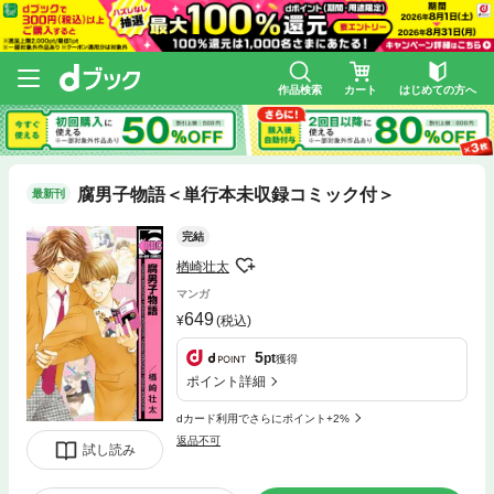
作品検索
カート
はじめての方へ
腐男子物語＜単行本未収録コミック付＞
最新刊
完結
楢崎壮太
マンガ
649
(税込)
5
pt
獲得
ポイント詳細
dカード利用でさらにポイント+2%
返品不可
試し読み