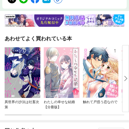
あわせてよく買われている本
異世界の沙汰は社畜次
わたしの幸せな結婚
触れて戸惑う恋なので
今、
第
【分冊版】