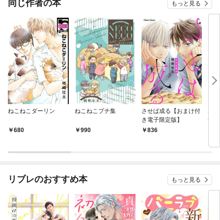
同じ作者の本
もっと見る
ねこねこダーリン
ねこねこプチ集
させば成る【おまけ付
ねこ
き電子限定版】
子限
680
990
836
7
リブレのおすすめ本
もっと見る