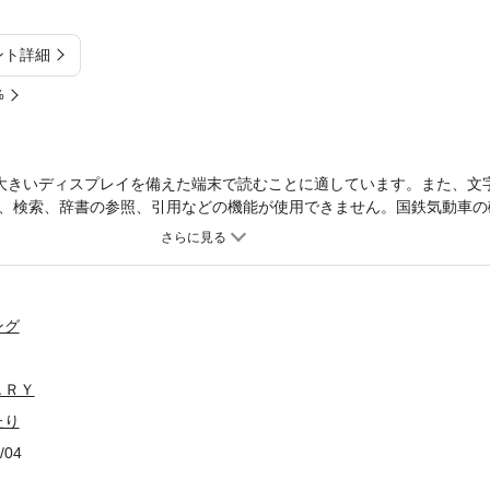
ント詳細
%
大きいディスプレイを備えた端末で読むことに適しています。また、文
、検索、辞書の参照、引用などの機能が使用できません。国鉄気動車の
り返る。
ング
ＡＲＹ
たり
/04