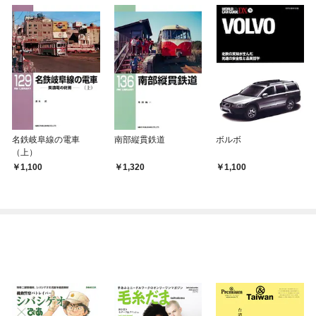
名鉄岐阜線の電車
南部縦貫鉄道
ボルボ
（上）
1,100
1,320
1,100