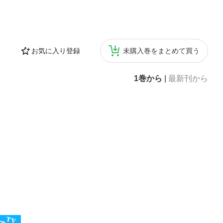
お気に入り登録
未購入巻をまとめて買う
1巻から
|
最新刊から