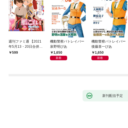
週刊ファミ通 【2021
機動警察パトレイバー
機動警察パトレイバー
年5月13・20日合併
泉野明ぴあ
後藤喜一ぴあ
号】
1,650
1,650
599
新着
新着
新刊配信予定