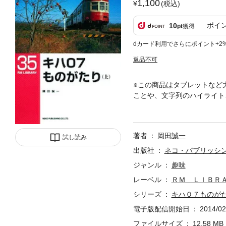
1,100
(税込)
ポイ
10
pt
獲得
dカード利用でさらにポイント+2
返品不可
※この商品はタブレットなど
ことや、文字列のハイライト
前期の歩みを履歴とともに振
著者
岡田誠一
試し読み
出版社
ネコ・パブリッシ
ジャンル
趣味
レーベル
ＲＭ ＬＩＢＲ
シリーズ
キハ０７ものが
電子版配信開始日
2014/02
ファイルサイズ
12.58 MB