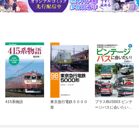
415系物語
東京急行電鉄５０００
プラスBUS003 ビンテ
形
ージバスに会いたい！
営業車両から博物館資
料まで、全国保存バス
コレクション