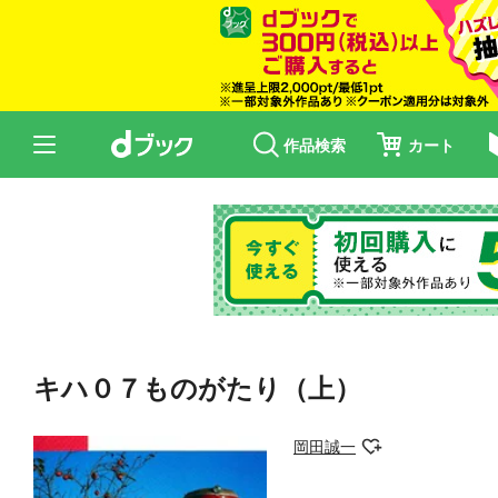
作品検索
カート
キハ０７ものがたり（上）
岡田誠一