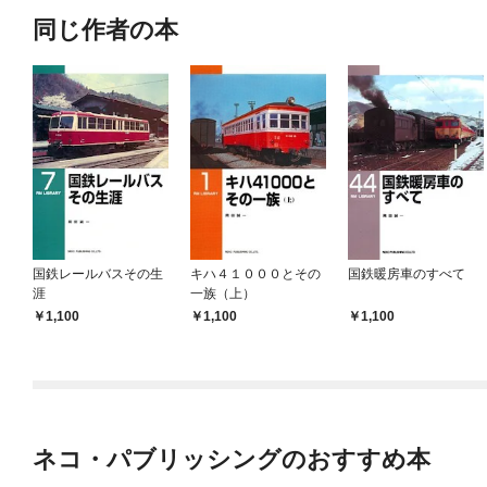
同じ作者の本
国鉄レールバスその生
キハ４１０００とその
国鉄暖房車のすべて
涯
一族（上）
1,100
1,100
1,100
ネコ・パブリッシングのおすすめ本