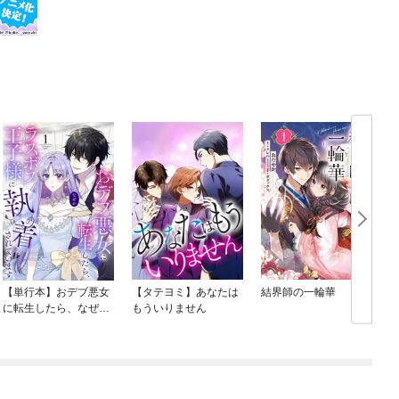
【単行本】おデブ悪女
【タテヨミ】あなたは
結界師の一輪華
に転生したら、なぜか
もういりません
ラスボス王子様に執着
されています
O