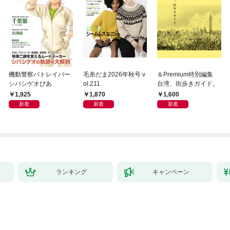
機動警察パトレイバー
毛糸だま2026年秋号 v
＆Premium特別編集
シバシゲオぴあ
ol.211
台湾、街歩きガイド。
1,925
1,870
1,600
新着
新着
新着
ランキング
キャンペーン