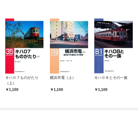
キハ０７ものがたり
横浜市電（上）
キハ０８とその一族
（上）
1,100
1,100
1,100