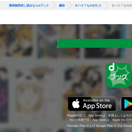
漫画無料試し読みならdブック
趣味
キハ０７ものがたり
キハ０７ものが
Appleのロゴ、App Storeは、米国もしくはそ
Inc.の商標です。App Storeは、Apple In
Google Play および Google Play ロゴは Go