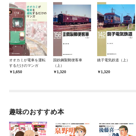
オオカミが電車を運転
国鉄鋼製郵便客車
銚子電気鉄道（上）
するだけのマンガ
（上）
1,650
1,320
1,320
趣味のおすすめ本