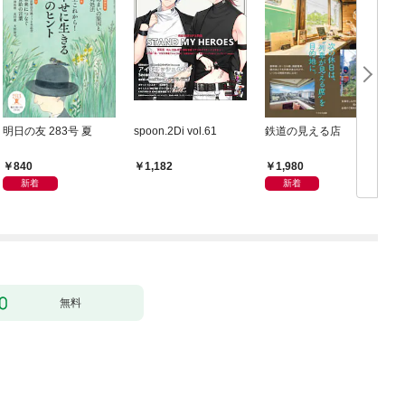
明日の友 283号 夏
spoon.2Di vol.61
鉄道の見える店
840
1,980
1,182
新着
新着
無料