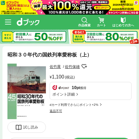
作品検索
カート
はじめての方へ
昭和３０年代の国鉄列車愛称板（上）
佐竹晁
佐竹保雄
1,100
(税込)
10
pt
獲得
ポイント詳細
dカード利用でさらにポイント+2%
返品不可
試し読み