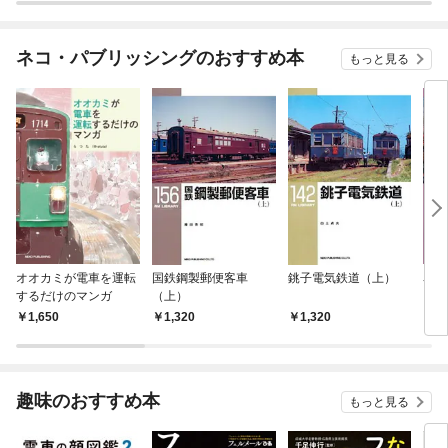
ネコ・パブリッシングのおすすめ本
もっと見る
オオカミが電車を運転
国鉄鋼製郵便客車
銚子電気鉄道（上）
名鉄
するだけのマンガ
（上）
（上
1,650
1,320
1,320
1,
趣味のおすすめ本
もっと見る