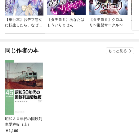
【単行本】おデブ悪女
【タテヨミ】あなたは
【タテヨミ】クロユ
バッ
に転生したら、なぜか
もういりません
リ〜復讐サークル〜
ロイ
ラスボス王子様に執着
今世
されています
りが
てく
OMI
同じ作者の本
もっと見る
昭和３０年代の国鉄列
車愛称板（上）
1,100