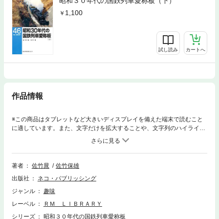
昭和３０年代の国鉄列車愛称板（下）
1,100
試し読み
カートへ
作品情報
※この商品はタブレットなど大きいディスプレイを備えた端末で読むこと
に適しています。また、文字だけを拡大することや、文字列のハイライ
ト、検索、辞書の参照、引用などの機能が使用できません。バラエティー
豊かな昭和３０年代の列車愛称板を豊富な写真で紹介。
著者
佐竹晁
佐竹保雄
出版社
ネコ・パブリッシング
ジャンル
趣味
レーベル
ＲＭ ＬＩＢＲＡＲＹ
シリーズ
昭和３０年代の国鉄列車愛称板