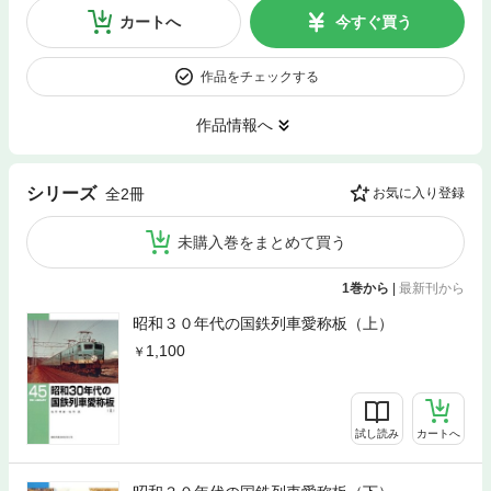
カートへ
今すぐ買う
作品をチェックする
作品情報へ
シリーズ
全2冊
お気に入り登録
未購入巻をまとめて買う
1巻から
|
最新刊から
昭和３０年代の国鉄列車愛称板（上）
1,100
試し読み
カートへ