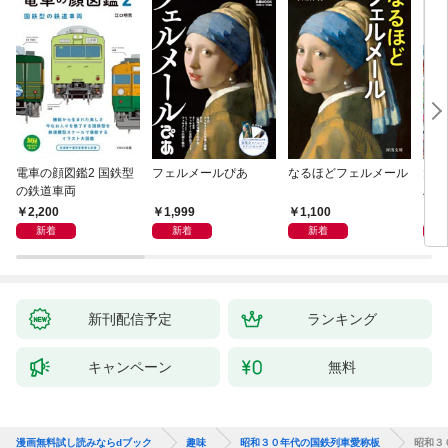
電車の顔図鑑2 国鉄型
フェルメールぴあ
なるほどフェルメール
大人
の鉄道車両
ハン
2,200
1,999
1,100
1,
新着
新着
新着
新刊配信予定
ランキング
キャンペーン
無料
漫画無料試し読みならdブック
趣味
昭和３０年代の国鉄列車愛称板
昭和３