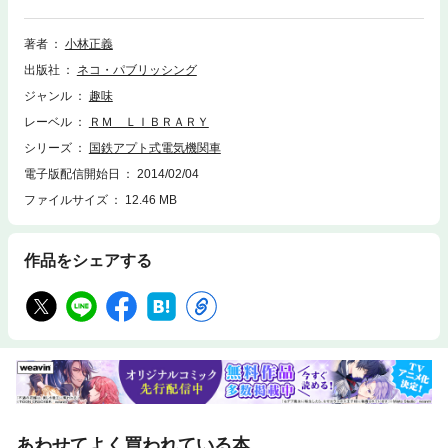
区間、アプト式を採用した碓氷線をその技術面から詳述。
著者
小林正義
出版社
ネコ・パブリッシング
ジャンル
趣味
レーベル
ＲＭ ＬＩＢＲＡＲＹ
シリーズ
国鉄アプト式電気機関車
電子版配信開始日
2014/02/04
ファイルサイズ
12.46 MB
作品をシェアする
あわせてよく買われている本