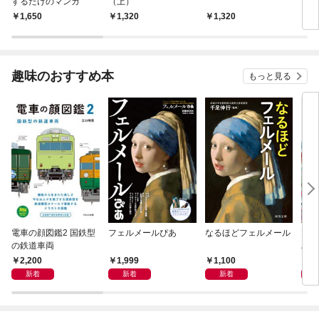
するだけのマンガ
（上）
（上
1,650
1,320
1,320
1,
趣味のおすすめ本
もっと見る
電車の顔図鑑2 国鉄型
フェルメールぴあ
なるほどフェルメール
大人
の鉄道車両
ハン
2,200
1,999
1,100
1,
新着
新着
新着