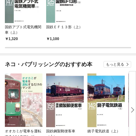
国鉄アプト式電気機関
国鉄ＥＦ１３形（上）
車（上）
1,320
1,100
ネコ・パブリッシングのおすすめ本
もっと見る
オオカミが電車を運転
国鉄鋼製郵便客車
銚子電気鉄道（上）
名鉄