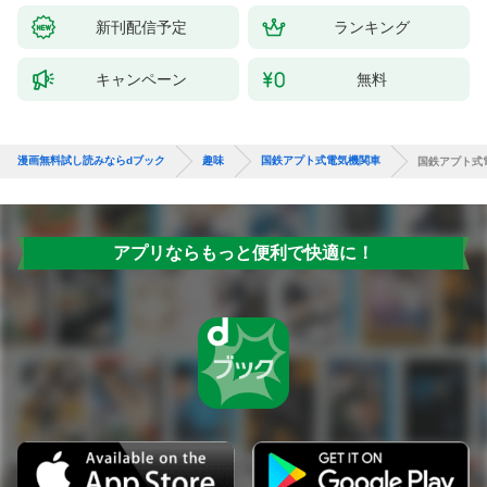
新刊配信予定
ランキング
キャンペーン
無料
漫画無料試し読みならdブック
趣味
国鉄アプト式電気機関車
国鉄アプト式
アプリならもっと便利で快適に！