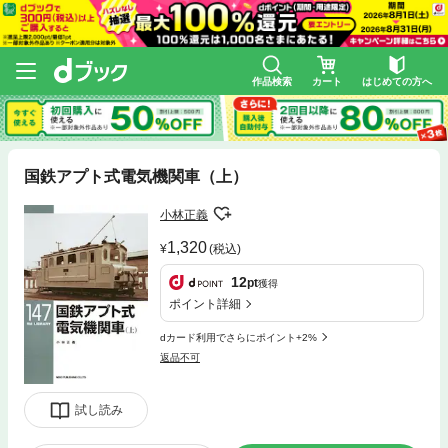
作品検索
カート
はじめての方へ
国鉄アプト式電気機関車（上）
小林正義
1,320
(税込)
12
pt
獲得
ポイント詳細
dカード利用でさらにポイント+2%
返品不可
試し読み