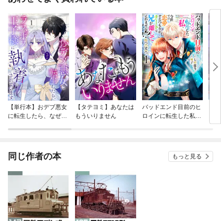
【単行本】おデブ悪女
【タテヨミ】あなたは
バッドエンド目前のヒ
【タ
に転生したら、なぜか
もういりません
ロインに転生した私、
リ〜
ラスボス王子様に執着
今世では恋愛するつも
されています
りがチートな兄が離し
てくれません！？@C
OMIC
同じ作者の本
もっと見る