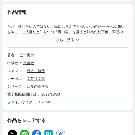
作品情報
ただ、儲けたいのではない。民にも喜んでもらいたいのだ──そんな想い
を胸に、ご法度だと知りつつ「青白塩」を扱うと決めた杜宇俊。宋朝の財
政の仕組みを根本的に揺るがす恐れのあるその塩で商いをする、彼が選ん
だその道に未来はあるのか。塩がもたらす人とのつながり。その血は現代
へと流れゆく。11世紀中国の西夏を舞台にした悠久の歴史ロマン。
著者
五十嵐力
出版社
文芸社
ジャンル
歴史・時代
レーベル
文芸社文庫
シリーズ
西夏の青き塩
電子版配信開始日
2022/12/23
ファイルサイズ
0.67 MB
作品をシェアする