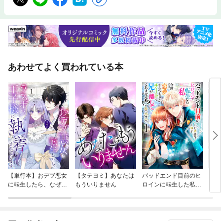
あわせてよく買われている本
【単行本】おデブ悪女
【タテヨミ】あなたは
バッドエンド目前のヒ
【タ
に転生したら、なぜか
もういりません
ロインに転生した私、
リ〜
ラスボス王子様に執着
今世では恋愛するつも
されています
りがチートな兄が離し
てくれません！？@C
OMIC