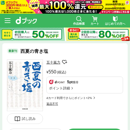
作品検索
カート
はじめての方へ
西夏の青き塩
最新刊
五十嵐力
550
(税込)
5
pt
獲得
ポイント詳細
dカード利用でさらにポイント+2%
返品不可
試し読み