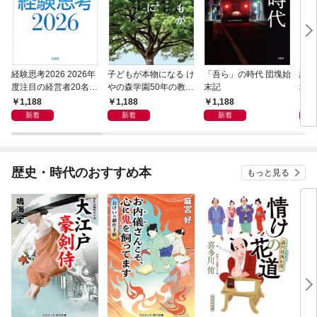
経験思考2026 2026年
子どもが本物になる け
「吾ら」の時代 団塊始
読め
度注目の経営者20名の
やの森学園50年の教育
末記
地獄
経験知が拓く、ニッポ
から見えてきたもの
クリ
1,188
1,188
1,188
1,
ンの近未来
新着
新着
新着
歴史・時代のおすすめ本
もっと見る