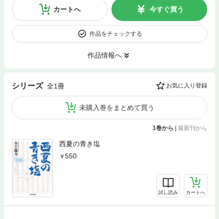
カートへ
今すぐ買う
作品をチェックする
作品情報へ
シリーズ
全1冊
お気に入り登録
未購入巻をまとめて買う
1巻から
|
最新刊から
西夏の青き塩
550
試し読み
カートへ