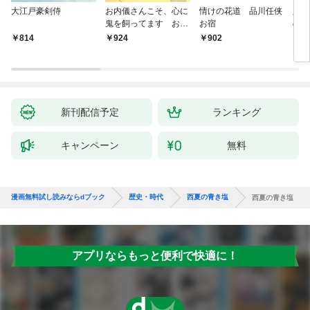
大江戸豪剣侍
お内儀さんこそ、心に
情けの花道 品川任侠
必殺
鬼を飼ってます おけ
お宿
の弦
いの戯作手帖
814
924
902
8
新刊配信予定
ランキング
キャンペーン
無料
漫画無料試し読みならdブック
歴史・時代
西夏の青き塩
西夏の青き塩
アプリならもっと便利で快適に！