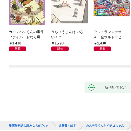
カモノハシくんの事件
うちゅうじんは いな
ウルトラマンテオ
ファイル おなら爆
い！？
＆ 全ウルトラヒーロ
弾！ 危機イッパツ編
ー大集合 あそべるず
1,430
1,793
1,430
かん
新着
新着
新着
新刊配信予定
漫画無料試し読みならdブック
児童書・絵本
カステラくんとイチゴちゃん