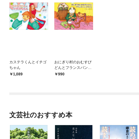
カステラくんとイチゴ
おにぎり村のおむすび
ちゃん
どんとフランスパンコ
ちゃん
1,089
990
文芸社のおすすめ本