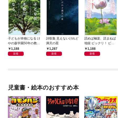
子どもが本物になる け
詩歌集 見えないけれど
読めば極楽、読まねば
やの森学園50年の教育
満天の星
地獄 ビックリ！ ビッ
から見えてきたもの
クリ！ 極楽浄土
1,188
1,287
1,188
新着
新着
新着
児童書・絵本のおすすめ本