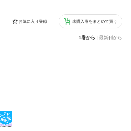
お気に入り登録
未購入巻をまとめて買う
1巻から
|
最新刊から