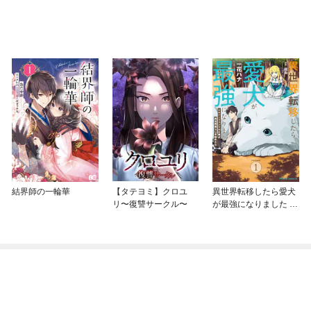
結界師の一輪華
【タテヨミ】クロユ
異世界転移したら愛犬
リ〜復讐サークル〜
が最強になりました ～
シルバーフェンリルと
俺が異世界暮らしを始
めたら～ THE COMIC