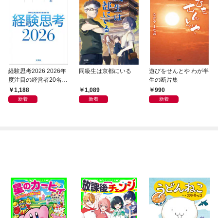
経験思考2026 2026年
同級生は京都にいる
遊びをせんとや わが半
度注目の経営者20名の
生の断片集
経験知が拓く、ニッポ
1,188
1,089
990
ンの近未来
新着
新着
新着