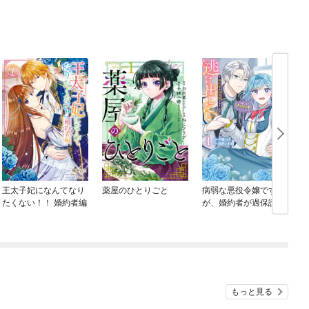
王太子妃になんてなり
薬屋のひとりごと
病弱な悪役令嬢です
たくない！！ 婚約者編
が、婚約者が過保護す
ぎて逃げ出したい(私た
ち犬猿の仲でしたよ
ね！？)
もっと見る