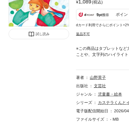
1,089
(税込)
ポイン
9
pt
獲得
dカード利用でさらにポイント+2
試し読み
返品不可
※この商品はタブレットなど
ことや、文字列のハイライト
たイチゴちゃんは、お菓子作
り、メロンやみかんなど彩り
げていく姿が心を弾ませる。
著者
山野景子
ない。
出版社
文芸社
ジャンル
児童書・絵本
シリーズ
カステラくんと
電子版配信開始日
2026/04
ファイルサイズ
- MB