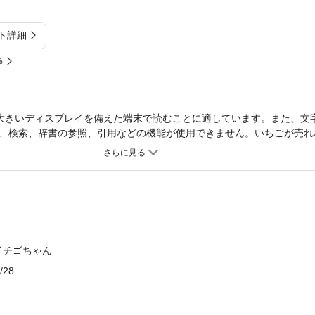
ト詳細
%
大きいディスプレイを備えた端末で読むことに適しています。また、文
、検索、辞書の参照、引用などの機能が使用できません。いちごが売れ
りが得意な友だちと力を合わせ、新しいケーキを生み出すことを決意。
豊かなフルーツが続々登場する絵本。みんなで工夫をこらしながら、お
甘くて楽しい物語をたっぷり詰め込んだ一冊。みんなで笑顔を作り上げ
イチゴちゃん
/28