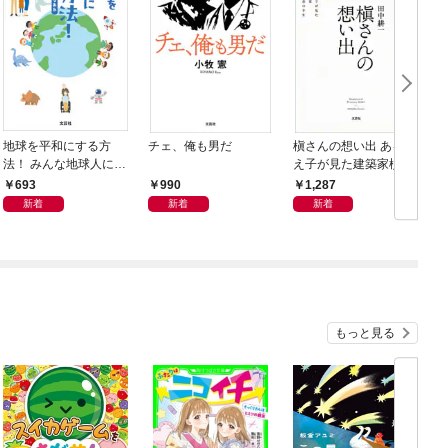
地球を平和にする方
チェ、俺も男だ
槇さんの想い出 ある教
法！ みんな地球人にな
え子が見た建築家槇文
あれ
彦の半生
693
990
1,287
新着
新着
新着
もっと見る