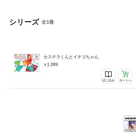
シリーズ
全1冊
カステラくんとイチゴちゃん
1,089
試し読み
カートへ