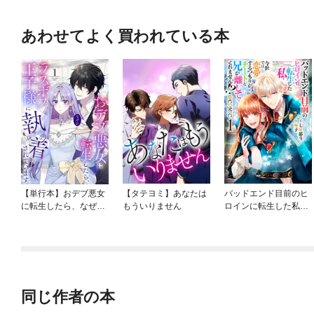
あわせてよく買われている本
【単行本】おデブ悪女
【タテヨミ】あなたは
バッドエンド目前のヒ
に転生したら、なぜか
もういりません
ロインに転生した私、
ラスボス王子様に執着
今世では恋愛するつも
されています
りがチートな兄が離し
てくれません！？@C
OMIC
同じ作者の本