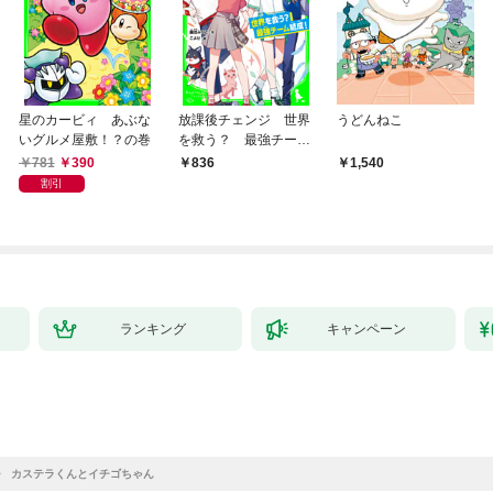
星のカービィ あぶな
放課後チェンジ 世界
うどんねこ
いグルメ屋敷！？の巻
を救う？ 最強チーム
結成！
781
390
836
1,540
割引
ランキング
キャンペーン
カステラくんとイチゴちゃん