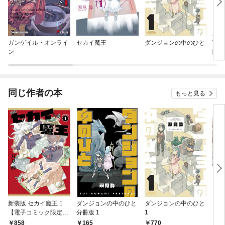
ガンゲイル・オンライ
セカイ魔王
ダンジョンの中のひと
万年
ン
険者
説の
同じ作者の本
もっと見る
新装版 セカイ魔王 1
ダンジョンの中のひと
ダンジョンの中のひと
ヨツ
【電子コミック限定特
分冊版 1
1
典付き】
858
165
770
7