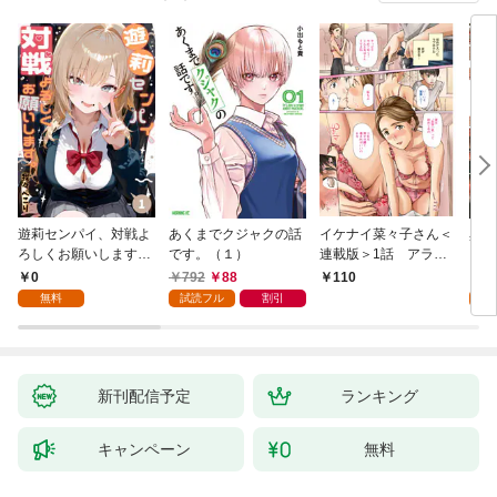
遊莉センパイ、対戦よ
あくまでクジャクの話
イケナイ菜々子さん＜
異世
ろしくお願いします。
です。（１）
連載版＞1話 アラフ
1
ォー女神と初体験
0
792
88
7
110
無料
試読フル
割引
試
新刊配信予定
ランキング
キャンペーン
無料