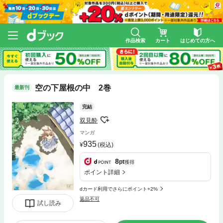
作品検索
カート
はじめての方へ
空の下屋根の中 2巻
最新刊
完結
双見酔
マンガ
935
(税込)
8
pt
獲得
ポイント詳細
dカード利用でさらにポイント+2%
返品不可
試し読み