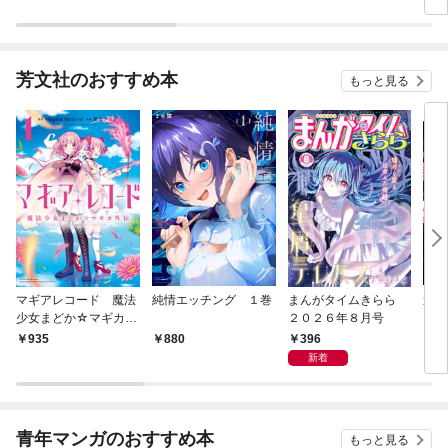
芳文社のおすすめ本
もっと見る
マギアレコード 魔法
純情エッチング １巻
まんがタイムきらら
週
少女まどか☆マギカ外
２０２６年８月号
２０
伝 １巻
２８
396
935
880
3
新着
青年マンガのおすすめ本
もっと見る