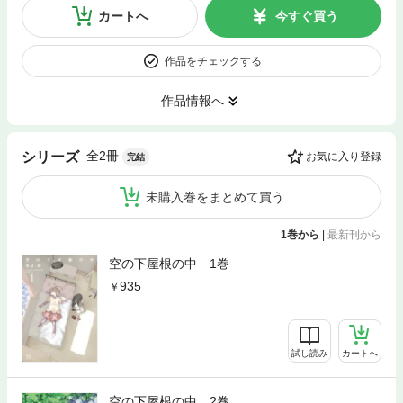
カートへ
今すぐ買う
作品をチェックする
作品情報へ
全2冊
シリーズ
お気に入り登録
完結
未購入巻をまとめて買う
1巻から
|
最新刊から
空の下屋根の中 1巻
935
試し読み
カートへ
空の下屋根の中 2巻