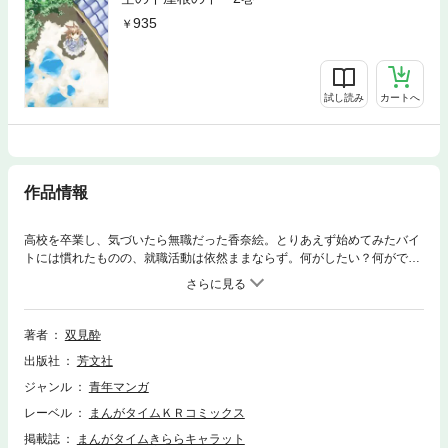
935
試し読み
カートへ
作品情報
高校を卒業し、気づいたら無職だった香奈絵。とりあえず始めてみたバイ
トには慣れたものの、就職活動は依然ままならず。何がしたい？何ができ
る？何を見出す？迷える少女の成長物語、ここに完結。
著者
双見酔
出版社
芳文社
ジャンル
青年マンガ
レーベル
まんがタイムＫＲコミックス
掲載誌
まんがタイムきららキャラット