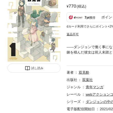
770
(税込)
ポイン
7
pt
獲得
dカード利用でさらにポイント+2
返品不可
――ダンジョンで働く事にな
錬を積んだ彼女は前人未踏と
のは…管理人を名乗る魔法使
試し読み
著者
双見酔
出版社
双葉社
ジャンル
青年マンガ
レーベル
webアクション
シリーズ
ダンジョンの中
電子版配信開始日
2021/02