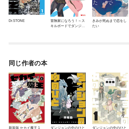
Dr.STONE
冒険家になろう！～ス
きみが死ぬまで恋をし
キルボードでダンジョ
たい
ン攻略～（コミック）
同じ作者の本
新装版 セカイ魔王 1
ダンジョンの中のひと
ダンジョンの中のひと