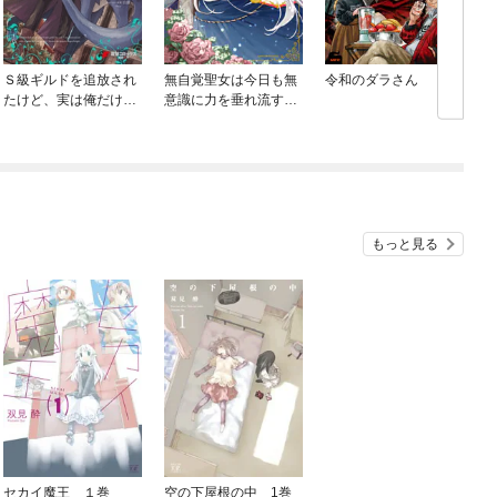
Ｓ級ギルドを追放され
無自覚聖女は今日も無
令和のダラさん
たけど、実は俺だけド
意識に力を垂れ流す
ラゴンの言葉がわかる
～公爵家の落ちこぼれ
ので、気付いたときに
令嬢、嫁ぎ先で幸せを
は竜騎士の頂点を極め
掴み取る～
てました。
もっと見る
セカイ魔王 １巻
空の下屋根の中 1巻