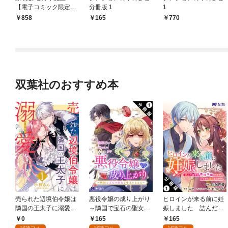
【電子コミック限定特
分冊版 1
1
典付き】
858
165
770
双葉社のおすすめ本
売られた辺境伯令嬢は
悪役令嬢の成り上がり
ヒロインが来る前に妊
隣国の王太子に溺愛さ
～隣国で宝石の聖女と
娠しました 詰んだは
れる 1
呼ばれるまで～（コミ
ずの悪役令嬢ですが、
0
165
165
ック） 分冊版 1
どうやら違うようです