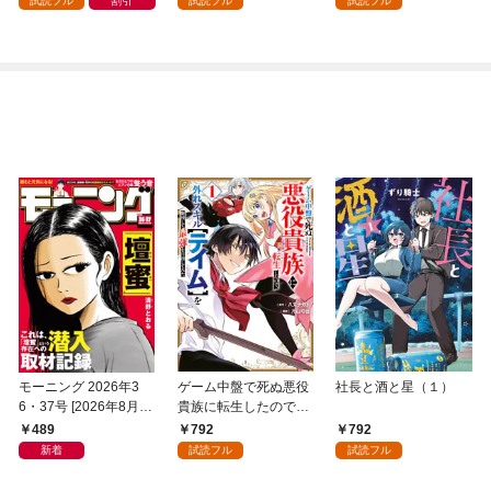
試読フル
割引
試読フル
試読フル
した（コミック） 分冊
版 1
モーニング 2026年3
ゲーム中盤で死ぬ悪役
社長と酒と星（１）
6・37号 [2026年8月6
貴族に転生したので、
日発売]
外れスキル【テイム】
489
792
792
を駆使して最強を目指
新着
試読フル
試読フル
してみた（１）