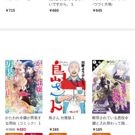
いですから。１
-つづく大地-
715
660
645
かたわれ令嬢が男装す
島さん 分冊版 1
断罪されている悪役令
る理由（コミック） 1
嬢と入れ替わって婚約
者たちをぶっ飛ばした
990
693
165
165
ら、溺愛が待っていま