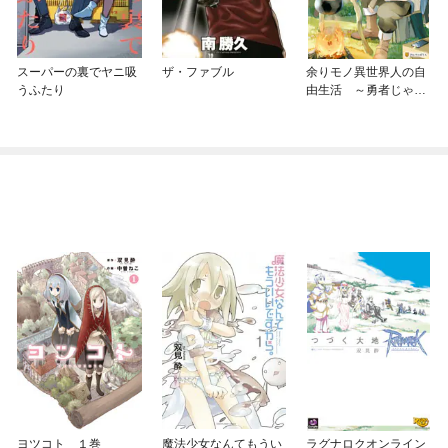
スーパーの裏でヤニ吸
ザ・ファブル
余りモノ異世界人の自
うふたり
由生活 ～勇者じゃな
いので勝手にやらせて
もらいます～
ヨツコト １巻
魔法少女なんてもうい
ラグナロクオンライン