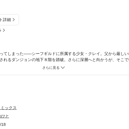
ト詳細
%
ってしまった――シーフギルドに所属する少女・クレイ。父から厳しい
されるダンジョンの地下８階を踏破。さらに深層へと向かうが、そこで
いで!? 双見酔が描く、秘められし迷宮の裏側の世界。
コミックス
のひと
/18