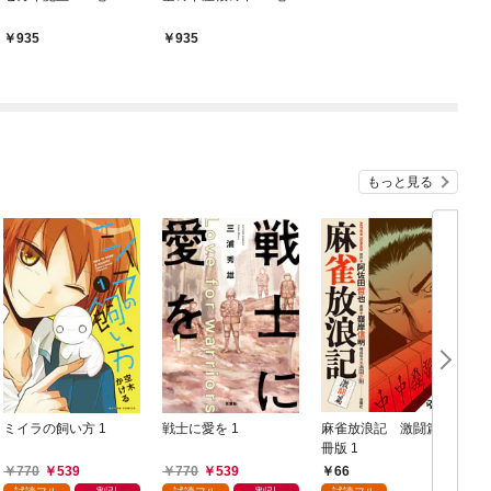
935
935
もっと見る
ミイラの飼い方 1
戦士に愛を 1
麻雀放浪記 激闘篇 分
冊版 1
生
770
539
770
539
66