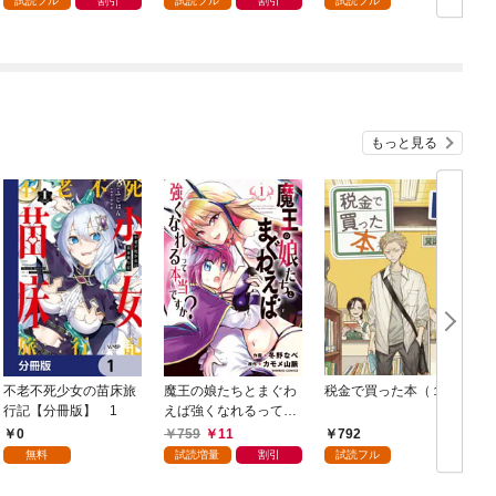
試読フル
割引
試読フル
割引
試読フル
もっと見る
不老不死少女の苗床旅
魔王の娘たちとまぐわ
税金で買った本（１）
女
行記【分冊版】 1
えば強くなれるって本
当ですか？【特典ペー
0
759
11
792
パー付き】【カラーペ
無料
試読増量
割引
試読フル
ージ増量版】 (1)