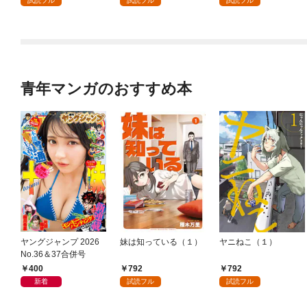
試読フル
試読フル
試読フル
（コミック） 分冊版 1
青年マンガのおすすめ本
ヤングジャンプ 2026
妹は知っている（１）
ヤニねこ（１）
No.36＆37合併号
400
792
792
新着
試読フル
試読フル