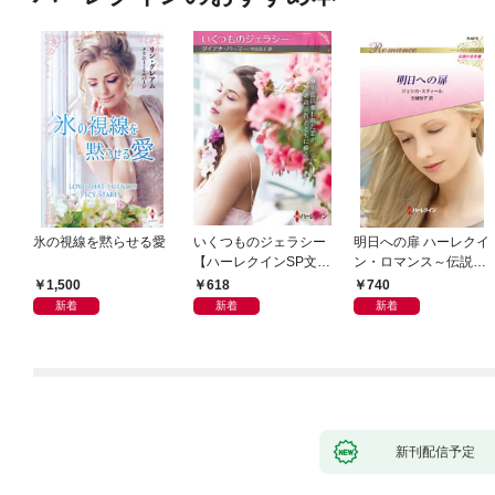
氷の視線を黙らせる愛
いくつものジェラシー
明日への扉 ハーレクイ
【ハーレクインSP文庫
ン・ロマンス～伝説の
版】
名作選～【ハーレクイ
1,500
618
740
ン・ロマンス版】
新着
新着
新着
新刊配信予定