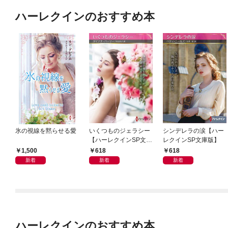
ハーレクインのおすすめ本
氷の視線を黙らせる愛
いくつものジェラシー
シンデレラの涙【ハー
【ハーレクインSP文庫
レクインSP文庫版】
版】
1,500
618
618
新着
新着
新着
ハーレクインのおすすめ本