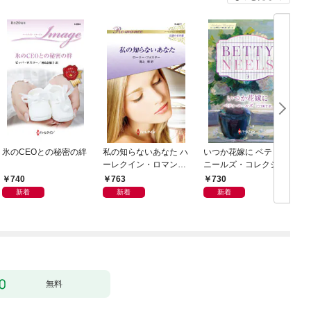
氷のCEOとの秘密の絆
私の知らないあなた ハ
いつか花嫁に ベティ・
ーレクイン・ロマンス
ニールズ・コレクショ
～伝説の名作選～【ハ
ン【ハーレクイン・マ
740
763
730
ーレクイン・ロマンス
スターピース版】
新着
新着
新着
版】
無料