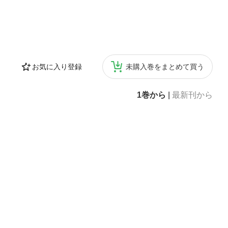
お気に入り登録
未購入巻をまとめて買う
1巻から
|
最新刊から