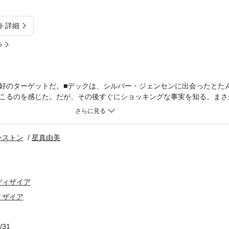
ト詳細
%
好のターゲットだ。■デックは、シルバー・ジェンセンに出会ったとた
こるのを感じた。だが、その後すぐにショッキングな事実を知る。まさ
妹だったとは……。いや、ショックを受けている場合ではない。かつて
僕がキャルの妹の心を奪って復讐するいい機会ではないか。一方、シル
約者に裏切られてから、もう男性とは関わらないと決めている。男性は
ンストン
星真由美
興味がないのだ。でも、このハンサムで強引なカウボーイ、デックは、
できて……。
ディザイア
ィザイア
/31