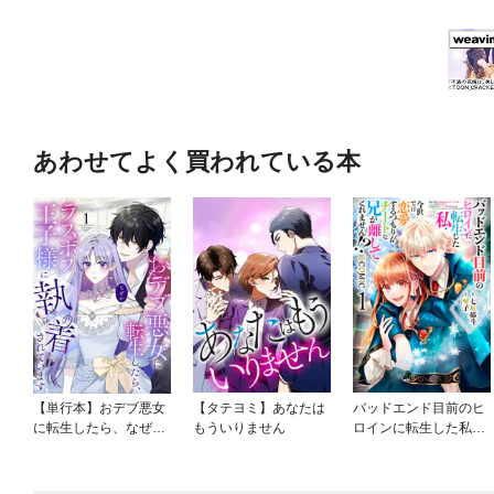
あわせてよく買われている本
【単行本】おデブ悪女
【タテヨミ】あなたは
バッドエンド目前のヒ
に転生したら、なぜか
もういりません
ロインに転生した私、
ラスボス王子様に執着
今世では恋愛するつも
されています
りがチートな兄が離し
てくれません！？@C