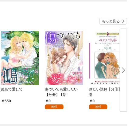
もっと見る
孤島で愛して
傷ついても愛したい
冷たい誤解【分冊】 1
【分冊】 1巻
巻
0
0
550
無料
無料