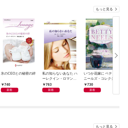
もっと見る
氷のCEOとの秘密の絆
私の知らないあなた ハ
いつか花嫁に ベティ・
ーレクイン・ロマンス
ニールズ・コレクショ
～伝説の名作選～【ハ
ン【ハーレクイン・マ
740
763
730
ーレクイン・ロマンス
スターピース版】
新着
新着
新着
版】
もっと見る