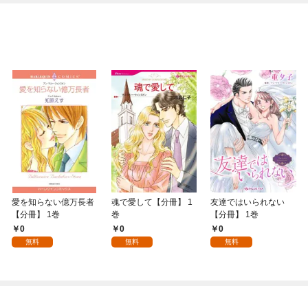
愛を知らない億万長者
魂で愛して【分冊】 1
友達ではいられない
【分冊】 1巻
巻
【分冊】 1巻
0
0
0
無料
無料
無料