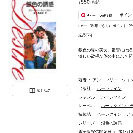
550
(税込)
ポイン
5
pt
獲得
dカード利用でさらにポイント+2
返品不可
銀色の瞳の美女。復讐には絶
激しい欲望が体の中にわき起
憎きキャル・マコールの異父
子の妹の命を奪った。今度は
存在を厄介に思っていた。婚
著者
アン・マリー・ウィ
く、私の受け継ぐ財産にしか
のうつろな心の中に忍び込ん
出版社
ハーレクイン
試し読み
ジャンル
ハーレクイン
レーベル
ハーレクイン・
掲載誌
ハーレクイン・デ
シリーズ
銀色の誘惑
電子版配信開始日
2014/10