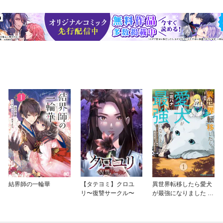
結界師の一輪華
【タテヨミ】クロユ
異世界転移したら愛犬
リ〜復讐サークル〜
が最強になりました ～
シルバーフェンリルと
俺が異世界暮らしを始
めたら～ THE COMIC