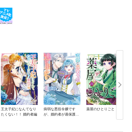
王太子妃になんてなり
病弱な悪役令嬢です
薬屋のひとりごと
たくない！！ 婚約者編
が、婚約者が過保護す
ぎて逃げ出したい(私た
ち犬猿の仲でしたよ
ね！？)