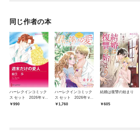
OMIC
同じ作者の本
ハーレクインコミック
ハーレクインコミック
結婚は復讐の始まり
ス セット 2026年 vo
ス セット 2026年 vo
l.780
l.908
990
1,760
605