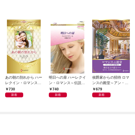
あの朝の別れから ハー
明日への扉 ハーレクイ
侯爵家からの招待 ロマ
レクイン・ロマンス・
ン・ロマンス～伝説の
ンスの殿堂～アン・メ
プレミアム～リン・グ
名作選～【ハーレクイ
イザー名作選 2～【ハ
730
740
679
レアム・ベスト・セレ
ン・ロマンス版】
ーレクインSP文庫版】
新着
新着
新着
クション～【ハーレク
イン・プレゼンツ作家
シリーズ別冊版】