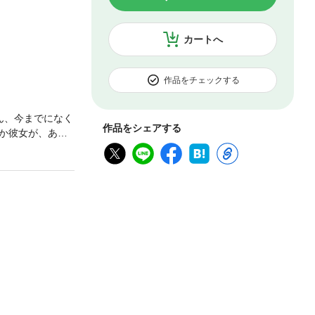
カートへ
作品をチェックする
ん、今までになく
作品をシェアする
か彼女が、あの
キャルは僕の双
バーはデックの
みな私ではな
いつの間にか私