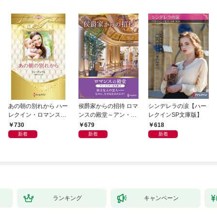
あの朝の別れから ハー
侯爵家からの招待 ロマ
シンデレラの涙【ハー
レクイン・ロマンス・
ンスの殿堂～アン・メ
レクインSP文庫版】
プレミアム～リン・グ
イザー名作選 2～【ハ
730
679
618
レアム・ベスト・セレ
ーレクインSP文庫版】
新着
新着
新着
クション～【ハーレク
イン・プレゼンツ作家
シリーズ別冊版】
ランキング
キャンペーン