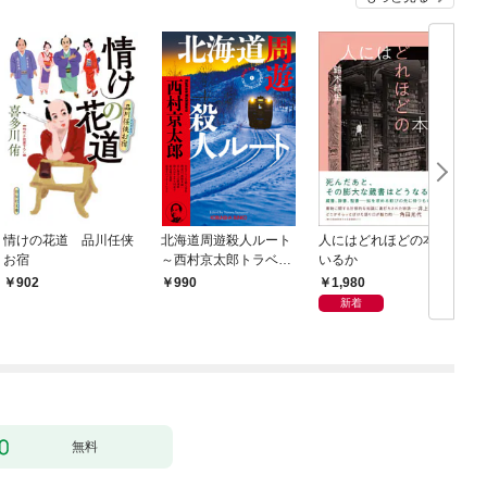
情けの花道 品川任侠
北海道周遊殺人ルート
人にはどれほどの本が
お宿
～西村京太郎トラベル
いるか
ミステリー・セレクシ
1,980
902
990
ョン（1）～
新着
無料