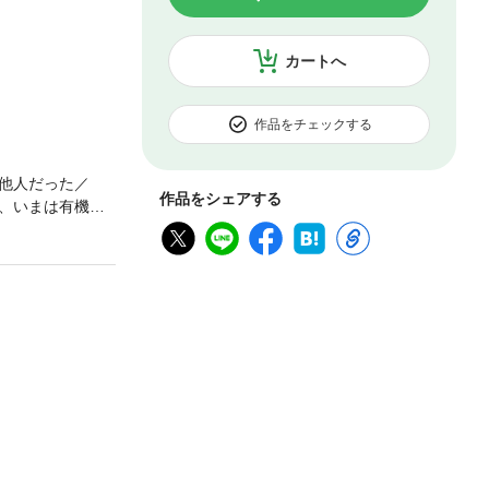
カートへ
作品をチェックする
他人だった／
作品をシェアする
、いまは有機野
新感覚小説。