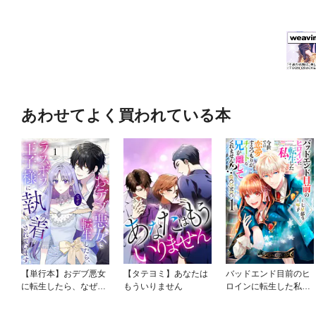
あわせてよく買われている本
【単行本】おデブ悪女
【タテヨミ】あなたは
バッドエンド目前のヒ
に転生したら、なぜか
もういりません
ロインに転生した私、
ラスボス王子様に執着
今世では恋愛するつも
されています
りがチートな兄が離し