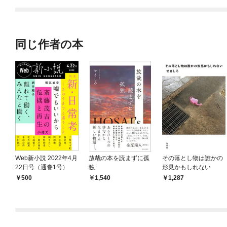
てくれません！？@C
OMIC
同じ作者の本
Web新小説 2022年4月
放哉の本を読まずに孤
その落とし物は誰かの
22日号（通巻1号）
独
形見かもしれない
500
1,540
1,287