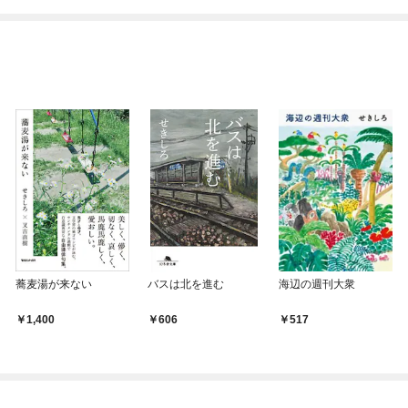
ね！？)
蕎麦湯が来ない
バスは北を進む
海辺の週刊大衆
1,400
606
517