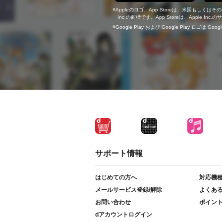
Appleのロゴ、App Storeは、米国もしくはそ
Inc.の商標です。App Storeは、Apple In
Google Play および Google Play ロゴは Go
サポート情報
はじめての方へ
対応機
メールサービス登録/解除
よくあ
お問い合わせ
ポイン
dアカウントログイン