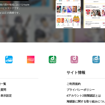
の他の国や地域におけるApple
c.のサービスマークです。
ogle LLC の商標です。
サイト情報
種一覧
ご利用規約
る質問
プライバシーポリシー
ト表示設定
dアカウント2段階認証とは
海賊版に関する取り組みにつ