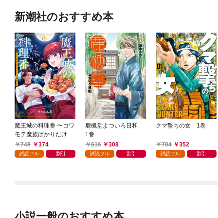
新潮社のおすすめ本
魔王城の料理番 〜コワ
鹿楓堂よついろ日和
クマ撃ちの女 1巻
モテ魔族ばかりだけ
1巻
ど、ホワイトな職場で
748
374
616
308
704
352
す〜 1巻
試読フル
割引
試読フル
割引
試読フル
割引
小説一般のおすすめ本