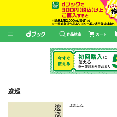
作品検索
カート
逡巡
せきしろ