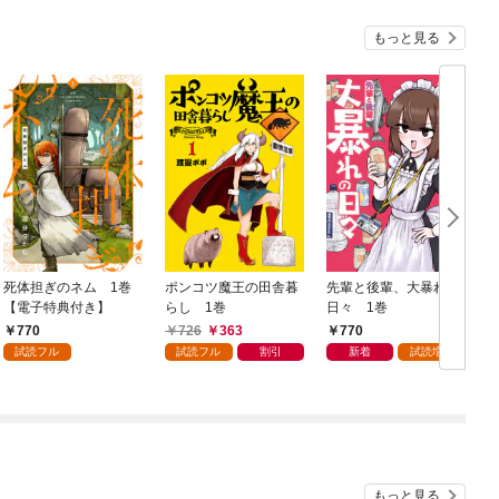
もっと見る
死体担ぎのネム 1巻
ポンコツ魔王の田舎暮
先輩と後輩、大暴れの
【電子特典付き】
らし 1巻
日々 1巻
770
726
363
770
試読フル
試読フル
割引
新着
試読増量
もっと見る