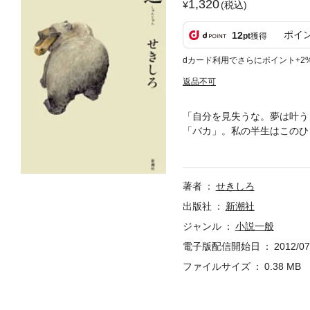
1,320
(税込)
ポイ
12
pt
獲得
dカード利用でさらにポイント+2
返品不可
「自分を見失うな。夢は叶う
「バカ」。私の半生はこのひ
菜を栽培して暮らしている…
著者
せきしろ
出版社
新潮社
ジャンル
小説一般
電子版配信開始日
2012/07
ファイルサイズ
0.38 MB