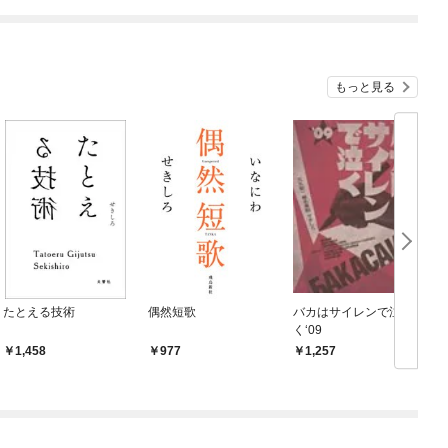
めたら～ THE COMIC
もっと見る
たとえる技術
偶然短歌
バカはサイレンで泣
く‘09
1,458
977
1,257