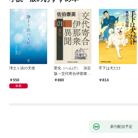
浄土ヶ浜の天使
変化（へんげ） 決定
手下は犬だけ
版～交代寄合伊那衆異
聞（1）～
550
880
814
新着
新刊配信予定