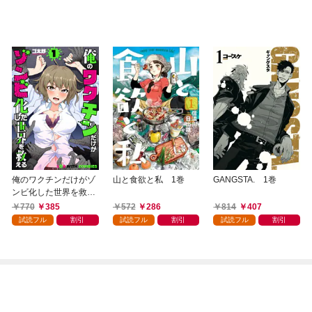
俺のワクチンだけがゾ
山と食欲と私 1巻
GANGSTA. 1巻
ンビ化した世界を救え
る 1巻
770
385
572
286
814
407
試読フル
割引
試読フル
割引
試読フル
割引