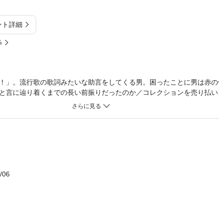
ント詳細
%
！」。流行歌の歌詞みたいな助言をしてくる男。困ったことに男は赤の
と言に辿り着くまでの長い前振りだったのか／コレクションを売り払い
…。日常にひそむ危険と諧謔。脱力系文学と自由律俳句の旗手が挑む、
/06