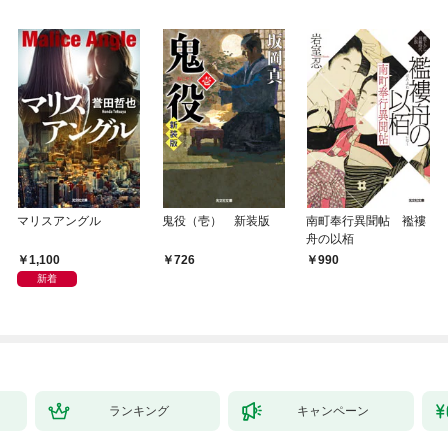
マリスアングル
鬼役（壱） 新装版
南町奉行異聞帖 襤褸
舟の以栢
1,100
726
990
新着
ランキング
キャンペーン