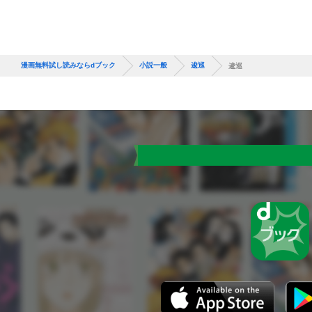
漫画無料試し読みならdブック
小説一般
逡巡
逡巡