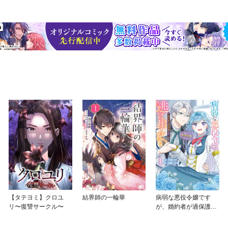
【タテヨミ】クロユ
結界師の一輪華
病弱な悪役令嬢です
リ〜復讐サークル〜
が、婚約者が過保護す
ぎて逃げ出したい(私た
ち犬猿の仲でしたよ