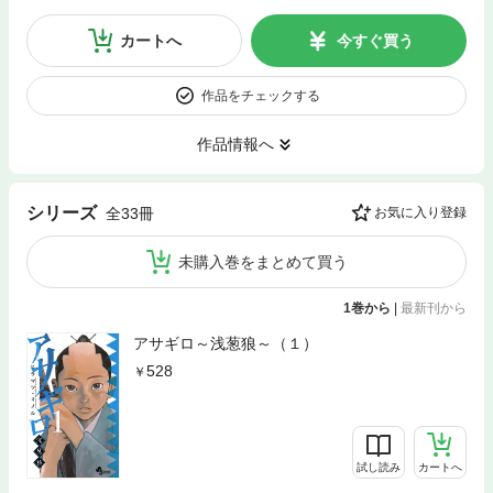
カートへ
今すぐ買う
作品をチェックする
作品情報へ
シリーズ
全33冊
お気に入り登録
未購入巻をまとめて買う
1巻から
|
最新刊から
アサギロ～浅葱狼～（１）
528
試し読み
カートへ