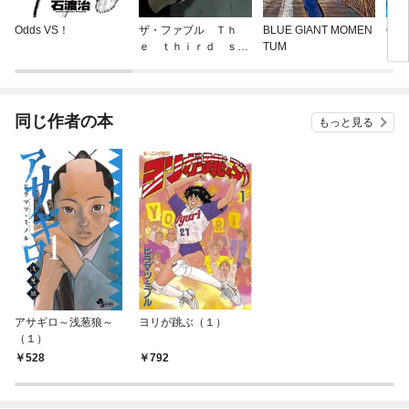
Odds VS！
ザ・ファブル Ｔｈ
BLUE GIANT MOMEN
Odd
ｅ ｔｈｉｒｄ ｓｅ
TUM
ｃｒｅｔ
同じ作者の本
もっと見る
アサギロ～浅葱狼～
ヨリが跳ぶ（１）
（１）
528
792