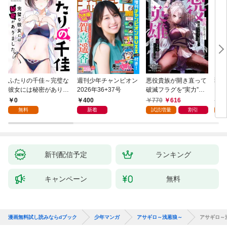
ふたりの千佳～完璧な
週刊少年チャンピオン
悪役貴族が開き直って
弱虫
彼女には秘密がありま
2026年36+37号
破滅フラグを“実力”で
IKE
した(1)
叩き折っていたら、い
0
400
770
616
6
つの間にかヒロイン達
無料
新着
試読増量
割引
試
から英雄視されるよう
になった件（コミッ
ク） 1巻
新刊配信予定
ランキング
キャンペーン
無料
漫画無料試し読みならdブック
少年マンガ
アサギロ～浅葱狼～
アサギロ～