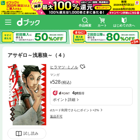
作品検索
カート
はじめての方へ
アサギロ～浅葱狼～（４）
ヒラマツ･ミノル
マンガ
528
(税込)
4
pt
獲得
ポイント詳細
dカード利用でさらにポイント+2%
返品不可
試し読み