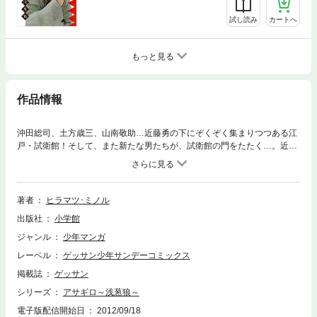
試し読み
カートへ
もっと見る
作品情報
沖田総司、土方歳三、山南敬助…近藤勇の下にぞくぞく集まりつつある江
戸・試衛館！そして、また新たな男たちが、試衛館の門をたたく…。近藤
勇、沖田総司の元に、またひとりの狼が！！
著者
ヒラマツ･ミノル
出版社
小学館
ジャンル
少年マンガ
レーベル
ゲッサン少年サンデーコミックス
掲載誌
ゲッサン
シリーズ
アサギロ～浅葱狼～
電子版配信開始日
2012/09/18