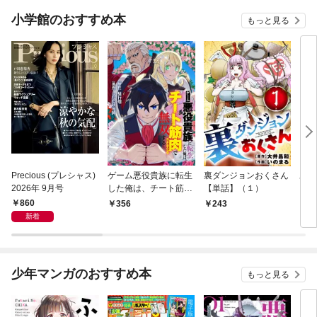
小学館のおすすめ本
もっと見る
Precious (プレシャス)
ゲーム悪役貴族に転生
裏ダンジョンおくさん
あや
2026年 9月号
した俺は、チート筋肉
【単話】（１）
し夫
で無双する【単話】
倉で
860
356
243
1
（１）
る～
新着
少年マンガのおすすめ本
もっと見る