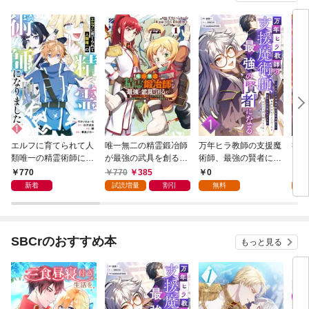
エルフに育てられて人
唯一無二の精霊鍛冶師
万年ヒラ教師の支援魔
社畜
類唯一の精霊術師にな
が最強の武具を創るま
術師、最強の賢者にな
るこ
りました～世間知らず
で～ドワーフの鍛冶と
る～不人気の支援魔術
魔術
770
770
385
0
0
の最強冒険者、無自覚
エルフの魔法を極めた
師は給料泥棒だと魔術
ロー
新着
試読増量
割引
無料
なまま人間社会で無双
最強ハーフエルフは、
大学をクビになった
が、
する～ 1巻
無自覚なまま無双する
が、出世した元教え子
いた
～ 1巻
たちのおかげで何も困
女』
らない件～ 第1話
なる
SBCrのおすすめ本
もっと見る