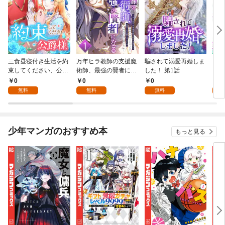
三食昼寝付き生活を約
万年ヒラ教師の支援魔
騙されて溺愛再婚しま
ヒト
束してください、公爵
術師、最強の賢者にな
した！ 第1話
様 1話
る～不人気の支援魔術
0
0
0
0
師は給料泥棒だと魔術
無料
無料
無料
大学をクビになった
が、出世した元教え子
たちのおかげで何も困
らない件～ 第1話
少年マンガのおすすめ本
もっと見る