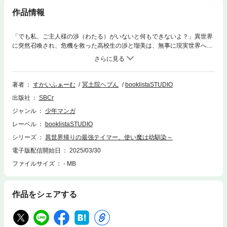
作品情報
「でも私、ご主人様の渉（わたる）がいないと何もできないよ？」異世界
に突然召喚され、危機を救った高校生の渉と瑠美は、無事に現実世界へと
帰還した。しかし、戻ってきたはずの現実世界は様変わりしていて、ダン
ジョンが発生し、人類はスキルに目覚め、まるで異世界と同じような世界
になっていて・・・異世界帰りのテイマー・渉と、その使い魔・瑠美。幼
馴染以上恋人未満の最強コンビが無双するダンジョンファンタジー
著者
すかいふぁーむ
冥土院ヘブん
booklistaSTUDIO
出版社
SBCr
ジャンル
少年マンガ
レーベル
booklistaSTUDIO
シリーズ
異世界帰りの最強テイマー、使い魔は幼馴染～
電子版配信開始日
2025/03/30
ファイルサイズ
- MB
作品をシェアする