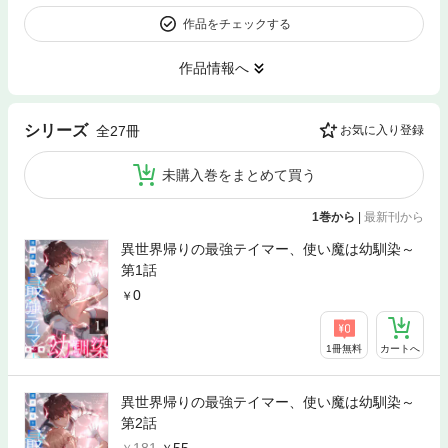
作品をチェックする
作品情報へ
シリーズ
全27冊
お気に入り登録
未購入巻をまとめて買う
1巻から
|
最新刊から
異世界帰りの最強テイマー、使い魔は幼馴染～
第1話
0
1冊無料
カートへ
異世界帰りの最強テイマー、使い魔は幼馴染～
第2話
181
55