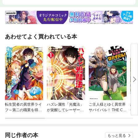
あわせてよく買われている本
転生賢者の異世界ライ
ハズレ属性「光魔法」
ご主人様とゆく異世界
経験
フ～第二の職業を得
が覚醒してレーザーが
サバイバル！ THE CO
傷心
て、世界最強になりま
出ました
MIC
した～
同じ作者の本
もっと見る