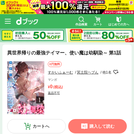
作品検索
カート
はじめての方へ
異世界帰りの最強テイマー、使い魔は幼馴染～ 第1話
0円無料
すかいふぁーむ
冥土院ヘブん
他1名
マンガ
0
(税込)
返品不可
カートへ
購入して読む