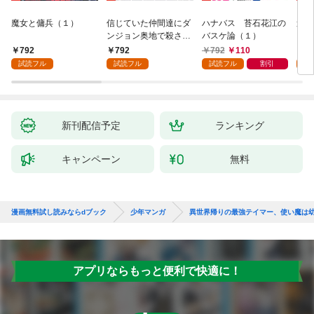
魔女と傭兵（１）
信じていた仲間達にダ
ハナバス 苔石花江の
追放
ンジョン奥地で殺され
バスケ論（１）
『自
かけたがギフト『無限
領地
792
792
792
110
7
ガチャ』でレベル９９
強の
試読フル
試読フル
試読フル
割引
試
９９の仲間達を手に入
～最
れて元パーティーメン
で始
バーと世界に復讐＆
拓ス
『ざまぁ！』します！
（１
（１）
新刊配信予定
ランキング
キャンペーン
無料
漫画無料試し読みならdブック
少年マンガ
異世界帰りの最強テイマー、使い魔は
アプリならもっと便利で快適に！