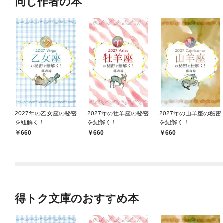
同じ作者の本
2027年の乙女座の秘密
2027年の牡羊座の秘密
2027年の山羊座の秘密
を紐解く！
を紐解く！
を紐解く！
660
660
660
得トク文庫のおすすめ本