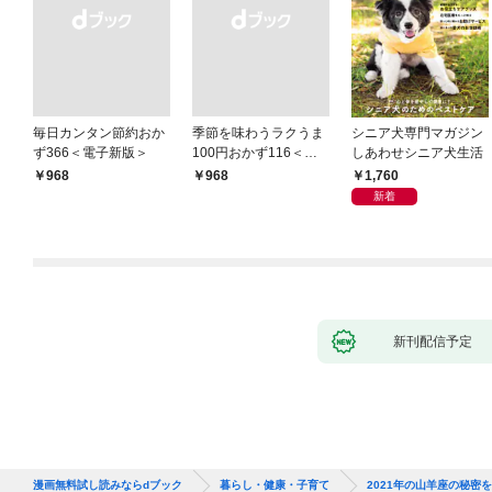
毎日カンタン節約おか
季節を味わうラクうま
シニア犬専門マガジン
ず366＜電子新版＞
100円おかず116＜電
しあわせシニア犬生活
子新版＞
1,760
￥968
￥968
新着
新刊配信予定
漫画無料試し読みならdブック
暮らし・健康・子育て
2021年の山羊座の秘密