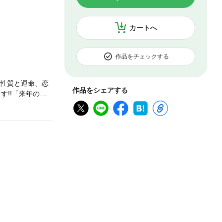
カートへ
作品をチェックする
の性質と運命、恋
作品をシェアする
す!!「来年の私
ます。そして友
座のあなたの生涯
ータル運◎2021
◎2021年の各月の