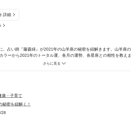
ト詳細
%
のあなたに。占い師『藤森緑』が2021年の山羊座の秘密を紐解きます。山羊座
カラーから2021年のトータル運、各月の運勢、各星座との相性を教えま
仕事、金運ってどうなんだろう？」と詳しく知りたいことを教えてくれ
人のこともぜひ占ってみてください。◎山羊座が持つ性質と運命◎山羊
涯の金運◎2021年の星回りによる社会的な運気◎2021年のあなたのト
年のあなたの愛情運◎2021年のあなたの金運◎2021年のあなたの健康運
座相性◎2021年の日運
健康・子育て
座の秘密を紐解く！
/28