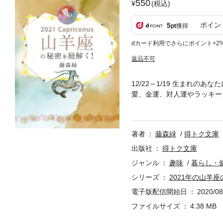
550
(税込)
ポイン
5
pt
獲得
dカード利用でさらにポイント+2
返品不可
12/22～1/19 生まれ
愛、金運、対人運やラッキー
の愛情運ってこうなんだ」「
達のこと、家族のこと大事な
の恋愛運◎山羊座のあなたの生
著者
藤森緑
得トク文庫
年のあなたの仕事運◎2021
あなたの運勢◎2021年の各星
出版社
得トク文庫
ジャンル
趣味
暮らし・
シリーズ
2021年の山羊
電子版配信開始日
2020/08
ファイルサイズ
4.38 MB