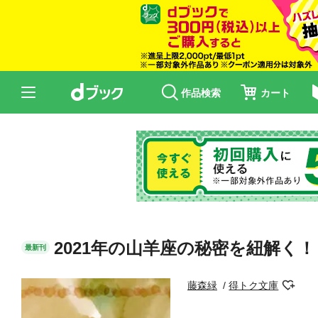
作品検索
カート
2021年の山羊座の秘密を紐解く！
最新刊
藤森緑
得トク文庫