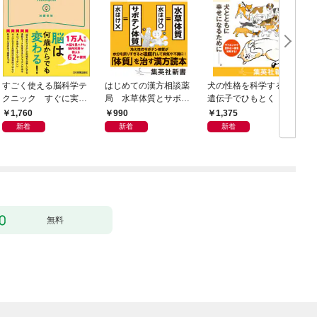
すごく使える脳科学テ
はじめての漢方相談薬
犬の性格を科学する
クニック すぐに実践
局 水草体質とサボテ
遺伝子でひもとく「最
したくなる
ン体質
良の友」の進化
1,760
990
1,375
新着
新着
新着
無料