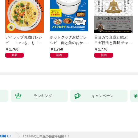
アイラップお助けレシ
ホットクックお助けレ
首ヨガで真我と結ぶ
ピ 「いつも」も「も
シピ 肉と魚のおか
ヨガ行法と真我 チャク
しも」もおいしい！
ず 少ない材料＆調味
ラと真我の関係 クンダ
1,760
1,760
1,776
料で、あとはスイッチ
リーニ上昇体験 次元上
新着
新着
新着
ポン！
昇と真我の関係
ランキング
キャンペーン
を紐解く！
2021年の山羊座の秘密を紐解く！