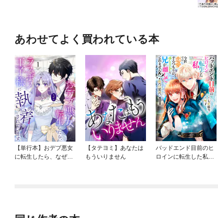
あわせてよく買われている本
【単行本】おデブ悪女
【タテヨミ】あなたは
バッドエンド目前のヒ
に転生したら、なぜか
もういりません
ロインに転生した私、
ラスボス王子様に執着
今世では恋愛するつも
されています
りがチートな兄が離し
てくれません！？@C
OMIC