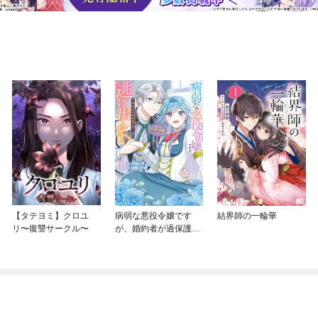
【タテヨミ】クロユ
病弱な悪役令嬢です
結界師の一輪華
リ〜復讐サークル〜
が、婚約者が過保護す
ぎて逃げ出したい(私た
ち犬猿の仲でしたよ
ね！？)