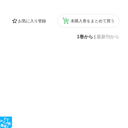
お気に入り登録
未購入巻をまとめて買う
1巻から
|
最新刊から