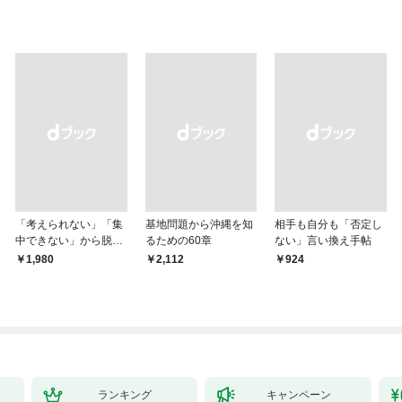
「考えられない」「集
基地問題から沖縄を知
相手も自分も「否定し
中できない」から脱
るための60章
ない」言い換え手帖
却！ AI時代の読む技
￥1,980
￥2,112
￥924
術大全
ランキング
キャンペーン