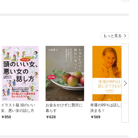
もっと見る
イラスト版 頭のいい
お金をかけずに贅沢に
幸運の99％は話し方で
女、悪い女の話し方
暮らす
決まる！
950
628
569