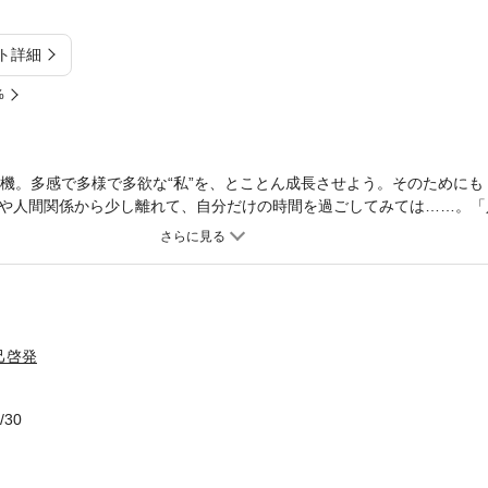
ト詳細
%
転機。多感で多様で多欲な“私”を、とことん成長させよう。そのためにも
や人間関係から少し離れて、自分だけの時間を過ごしてみては……。「
香り」などをテーマに、何気ない日常を輝きに変えるヒント満載の好エ
あらず」「指環は無言で自己紹介する」「ジーンズは反抗心が似合う」と
を持てば旅は深まる」「ひとりクッキングで遊ぶ」「映画で“変化”を手
、「ひとり時間」をとことん愉しむ生活術が、体験談を交えて綴られて
“好き”との出逢いがふえ、自分の世界がゆたかになることだという。20
沢な暮らし」を満喫するための珠玉の47編である。
己啓発
/30