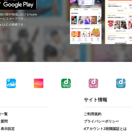
の他の国や地域におけるApple
c.のサービスマークです。
ogle LLC の商標です。
サイト情報
種一覧
ご利用規約
る質問
プライバシーポリシー
ト表示設定
dアカウント2段階認証とは