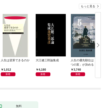
もっと見る
人生は逆算できるのか
大江健三郎論集成
人生の優先順位は「５
つの富」が決める
1,012
4,180
3,740
新着
新着
新着
無料