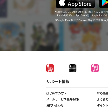
Appleのロゴ、App Storeは、米国もしくはそ
Inc.の商標です。App Storeは、Apple In
Google Play および Google Play ロゴは Go
サポート情報
はじめての方へ
対応機
メールサービス登録/解除
よくあ
お問い合わせ
ポイン