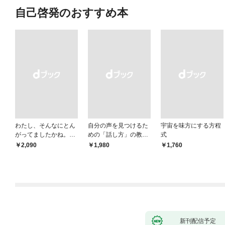
自己啓発のおすすめ本
わたし、そんなにとん
自分の声を見つけるた
宇宙を味方にする方程
がってましたかね。
めの「話し方」の教
式
獅子座、Ａ型、丙午は
室 Ｏｒａｃｙ（オラ
￥2,090
￥1,980
￥1,760
めぐる
シー）
新刊配信予定