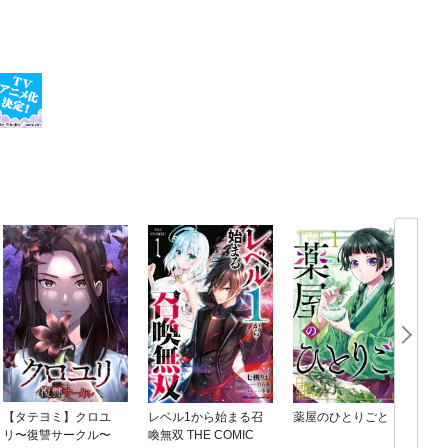
【タテヨミ】クロユ
レベル1から始まる召
薬屋のひとりごと
リ〜復讐サークル〜
喚無双 THE COMIC