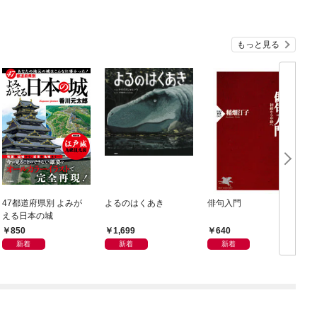
もっと見る
47都道府県別 よみが
よるのはくあき
俳句入門
える日本の城
850
1,699
640
新着
新着
新着