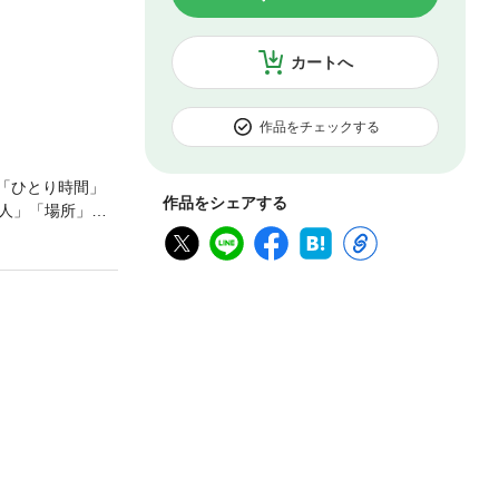
カートへ
作品をチェックする
「ひとり時間」
作品をシェアする
人」「場所」
ッセイである。
いった「着こな
に入れる」「恋の
いる。著者は、
代、30代には味