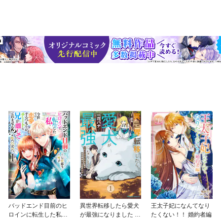
バッドエンド目前のヒ
異世界転移したら愛犬
王太子妃になんてなり
ロインに転生した私、
が最強になりました ～
たくない！！ 婚約者編