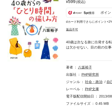
599
(税込)
ポイン
5
pt
獲得
dカード利用でさらにポイント+2
返品不可
40歳は次なる旅に出発する
は欠かせない。目の前の仕事
「食べもの」「着るもの」「
「おしゃれは“ブランド”に
し」のヒントから、「テーマ
著者
八坂裕子
ゴールは結婚ではない」など
年齢の数字がふえることは、
出版社
PHP研究所
わえなかった「ほんとうの贅
ジャンル
社会・政治
自
レーベル
PHP文庫
電子版配信開始日
2013/08
ファイルサイズ
0.45 MB