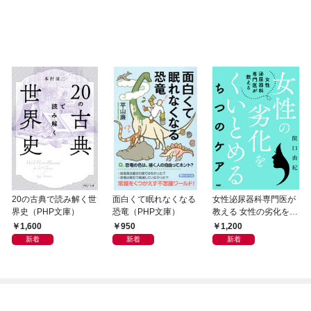
20の古典で読み解く世
面白くて眠れなくなる
女性泌尿器科専門医が
界史（PHP文庫）
恐竜（PHP文庫）
教える 女性の劣化をく
いとめる ちつのケア
1,600
950
1,200
新着
新着
新着