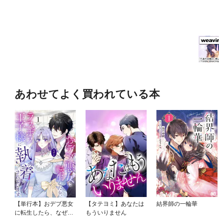
あわせてよく買われている本
【単行本】おデブ悪女
【タテヨミ】あなたは
結界師の一輪華
に転生したら、なぜか
もういりません