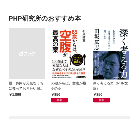
PHP研究所のおすすめ本
親・身内が元気なうち
65歳からは、空腹が最
深く考える力（PHP文
に知っておきたい届
高の薬
庫）
出・手続きの準備（き
850
850
￥1,899
ずな出版）
新着
新着