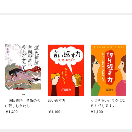
今世では恋愛するつも
シルバーフェンリルと
りがチートな兄が離し
俺が異世界暮らしを始
てくれません！？@C
めたら～ THE COMIC
OMIC
「源氏物語」禁断の恋
言い返す力
人づきあいがラクにな
に苦しむ女たち
る！ 切り返す力
1,400
1,100
1,100