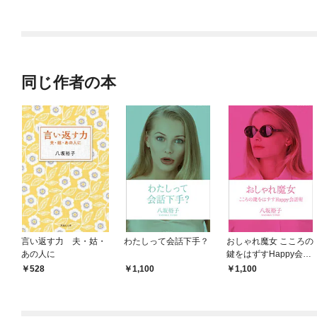
ラスボス王子様に執着
されています
同じ作者の本
言い返す力 夫・姑・
わたしって会話下手？
おしゃれ魔女 こころの
あの人に
鍵をはずすHappy会話
術
528
1,100
1,100