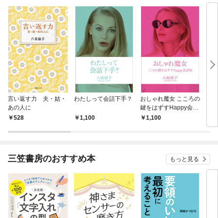
言い返す力 夫・姑・
わたしって会話下手？
おしゃれ魔女 こころの
「源
あの人に
鍵をはずすHappy会話
に苦
術
528
1,100
1,100
1,
三笠書房のおすすめ本
もっと見る