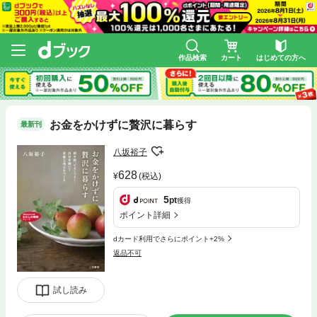
作品検索
カート
はじめての方へ
お金をかけずに贅沢に暮らす
最新刊
八坂裕子
628
(税込)
5
pt
獲得
ポイント詳細
dカード利用でさらにポイント+2%
返品不可
試し読み