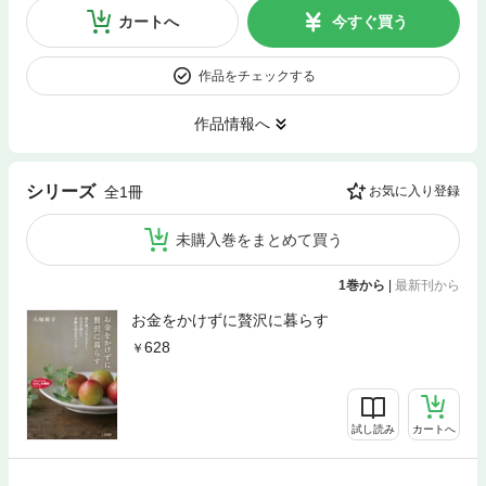
カートへ
今すぐ買う
作品をチェックする
作品情報へ
シリーズ
全1冊
お気に入り登録
未購入巻をまとめて買う
1巻から
|
最新刊から
お金をかけずに贅沢に暮らす
628
試し読み
カートへ