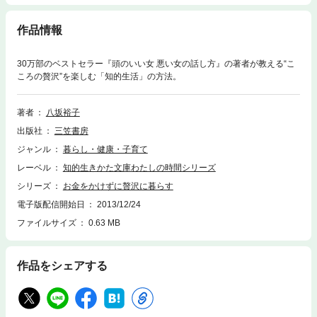
作品情報
30万部のベストセラー『頭のいい女 悪い女の話し方』の著者が教える“こ
ころの贅沢”を楽しむ「知的生活」の方法。
著者
八坂裕子
出版社
三笠書房
ジャンル
暮らし・健康・子育て
レーベル
知的生きかた文庫わたしの時間シリーズ
シリーズ
お金をかけずに贅沢に暮らす
電子版配信開始日
2013/12/24
ファイルサイズ
0.63 MB
作品をシェアする