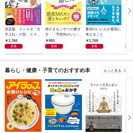
決定版 インスタ「文
神さまセンサーの磨き
要領のいい人が最初に
体か
字入れ」の型 スマホ
方 「予想外のいいこ
考えること
ごい
１画面で心をつかむ
と」が人生に飛び出し
ア
1,760
891
1,760
8
「言葉のテンプレー
てくる！
新着
新着
新着
ト」
暮らし・健康・子育てのおすすめ本
もっと見る