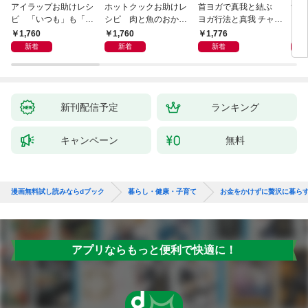
アイラップお助けレシ
ホットクックお助けレ
首ヨガで真我と結ぶ
すご
ピ 「いつも」も「も
シピ 肉と魚のおか
ヨガ行法と真我 チャク
クニ
しも」もおいしい！
ず 少ない材料＆調味
ラと真我の関係 クンダ
した
1,760
1,760
1,776
1,
料で、あとはスイッチ
リーニ上昇体験 次元上
新着
新着
新着
ポン！
昇と真我の関係
新刊配信予定
ランキング
キャンペーン
無料
漫画無料試し読みならdブック
暮らし・健康・子育て
お金をかけずに贅沢に暮ら
アプリならもっと便利で快適に！