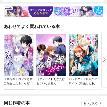
あわせてよく買われている本
【単行本】おデブ悪女
【タテヨミ】あなたは
バッドエンド目前のヒ
結界
に転生したら、なぜか
もういりません
ロインに転生した私、
ラスボス王子様に執着
今世では恋愛するつも
されています
りがチートな兄が離し
てくれません！？@C
OMIC
同じ作者の本
もっと見る