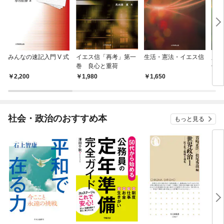
みんなの速記入門 V 式
イエス信「再考」第一
生活・憲法・イエス信
人生
巻 良心と重荷
信」
2,200
1,980
1,650
1,
社会・政治のおすすめ本
もっと見る