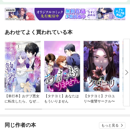
あわせてよく買われている本
【単行本】おデブ悪女
【タテヨミ】あなたは
【タテヨミ】クロユ
病弱
に転生したら、なぜか
もういりません
リ〜復讐サークル〜
が、
ラスボス王子様に執着
ぎて
されています
たち
ね！
同じ作者の本
もっと見る