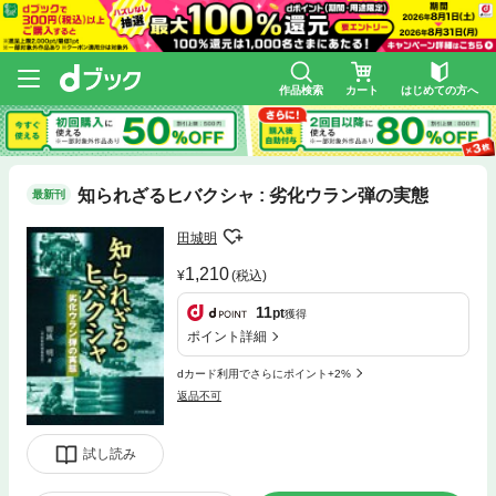
作品検索
カート
はじめての方へ
知られざるヒバクシャ : 劣化ウラン弾の実態
最新刊
田城明
1,210
(税込)
11
pt
獲得
ポイント詳細
dカード利用でさらにポイント+2%
返品不可
試し読み