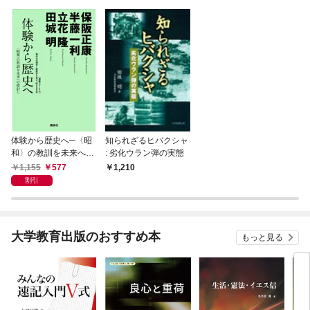
体験から歴史へ─〈昭
知られざるヒバクシャ
和〉の教訓を未来への
: 劣化ウラン弾の実態
指針に
1,155
577
1,210
割引
大学教育出版のおすすめ本
もっと見る