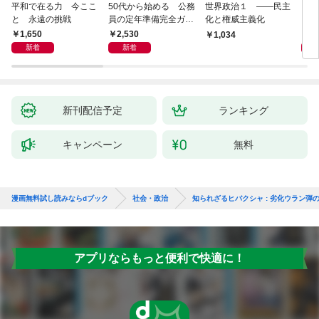
平和で在る力 今ここ
50代から始める 公務
世界政治１ ――民主
「力
と 永遠の挑戦
員の定年準備完全ガイ
化と権威主義化
く 
ド
1,650
2,530
1,
1,034
新着
新着
新刊配信予定
ランキング
キャンペーン
無料
漫画無料試し読みならdブック
社会・政治
知られざるヒバクシャ : 劣化ウラン弾
アプリならもっと便利で快適に！