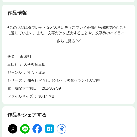
作品情報
※この商品はタブレットなど大きいディスプレイを備えた端末で読むこと
に適しています。また、文字だけを拡大することや、文字列のハイライ
ト、検索、辞書の参照、引用などの機能が使用できません。湾岸戦争（19
91年）で米英両国が実戦で初めて使用した放射能兵器の「劣化ウラン
弾」。本書は米英・イラクなどを訪ね、がんなどで苦しむ退役軍人や住民
らの深刻な実態をヒロシマ記者の目でとらえた迫真のルポルタージュであ
著者
田城明
る。
出版社
大学教育出版
ジャンル
社会・政治
シリーズ
知られざるヒバクシャ : 劣化ウラン弾の実態
電子版配信開始日
2014/09/09
ファイルサイズ
30.14 MB
作品をシェアする