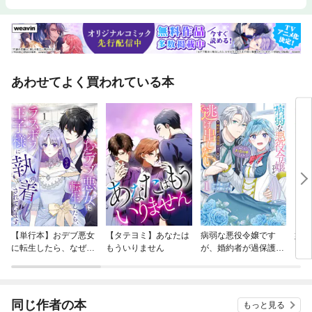
あわせてよく買われている本
【単行本】おデブ悪女
【タテヨミ】あなたは
病弱な悪役令嬢です
妹は
に転生したら、なぜか
もういりません
が、婚約者が過保護す
ラスボス王子様に執着
ぎて逃げ出したい(私
されています
たち犬猿の仲でしたよ
ね！？)
同じ作者の本
もっと見る