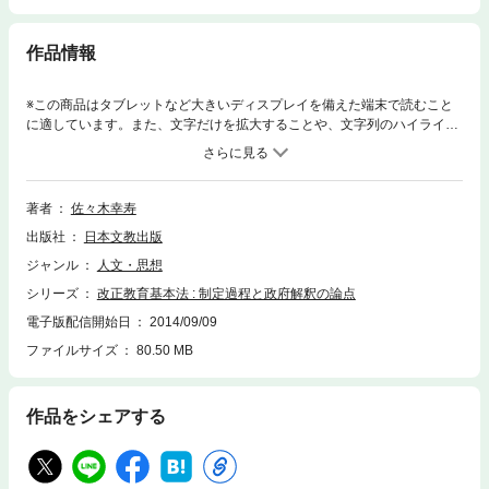
作品情報
※この商品はタブレットなど大きいディスプレイを備えた端末で読むこと
に適しています。また、文字だけを拡大することや、文字列のハイライ
ト、検索、辞書の参照、引用などの機能が使用できません。本書は、これ
まで非公開とされていた与党による教育基本法の改正法案作成過程を、新
聞報道などを基にして詳細に整理し、国会議事録の分析などを通して政府
解釈と論点を明らかにしようとするものである。
著者
佐々木幸寿
出版社
日本文教出版
ジャンル
人文・思想
シリーズ
改正教育基本法 : 制定過程と政府解釈の論点
電子版配信開始日
2014/09/09
ファイルサイズ
80.50 MB
作品をシェアする