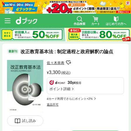
作品検索
カート
はじめての方へ
改正教育基本法 : 制定過程と政府解釈の論点
最新刊
佐々木幸寿
3,300
(税込)
30
pt
獲得
ポイント詳細
dカード利用でさらにポイント+2%
返品不可
試し読み