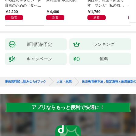
育者のための「食べな
す マンガ 私の前世
が小
い子」サポートＢＯＯ
物語
あう
2,200
4,400
1,760
2,
Ｋ 偏食・少食のお悩
新着
新着
新着
み解決！
新刊配信予定
ランキング
キャンペーン
無料
漫画無料試し読みならdブック
人文・思想
改正教育基本法 : 制定過程と政府解釈
アプリならもっと便利で快適に！