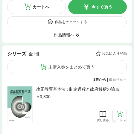
カートへ
今すぐ買う
作品をチェックする
作品情報へ
シリーズ
全1冊
お気に入り登録
未購入巻をまとめて買う
1巻から
|
最新刊から
改正教育基本法 : 制定過程と政府解釈の論点
3,300
試し読み
カートへ