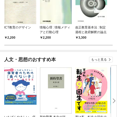
ICT教育のデザイン
情報心理 : 情報メディ
改正教育基本法 : 制定
アと行動心理
過程と政府解釈の論点
2,200
2,200
3,300
人文・思想のおすすめ本
もっと見る
いちばんやさしい 保
新約聖書 本文の訳
実は私、転生９回生で
自閉