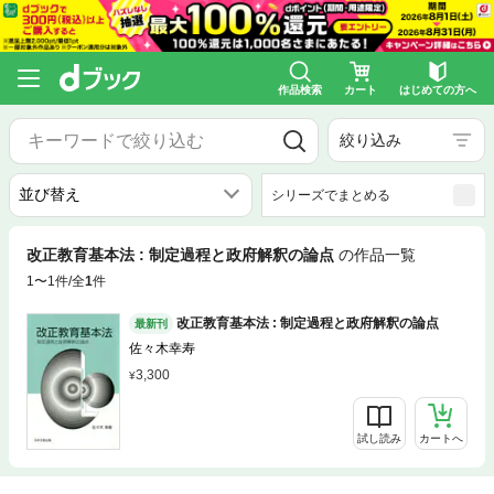
作品検索
カート
はじめての方へ
絞り込み
シリーズでまとめる
改正教育基本法 : 制定過程と政府解釈の論点
の作品一覧
1〜1件/全
1
件
改正教育基本法 : 制定過程と政府解釈の論点
最新刊
佐々木幸寿
3,300
試し読み
カートへ