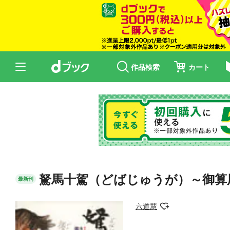
作品検索
カート
駑馬十駕（どばじゅうが）～御算
最新刊
六道慧