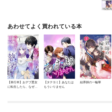
あわせてよく買われている本
【単行本】おデブ悪女
【タテヨミ】あなたは
結界師の一輪華
に転生したら、なぜか
もういりません
ラスボス王子様に執着
されています