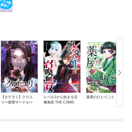
【タテヨミ】クロユ
レベル1から始まる召
薬屋のひとりごと
リ〜復讐サークル〜
喚無双 THE COMIC