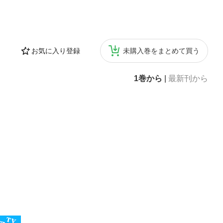
お気に入り登録
未購入巻をまとめて買う
1巻から
|
最新刊から