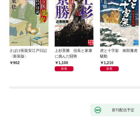
さばけ医龍安江戸日記
上杉景勝 信長と家康
虎と十字架 南部藩虎
〈新装版〉
に挑んだ闘将
騒動
1,100
1,210
902
新着
新着
新刊配信予定