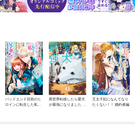
バッドエンド目前のヒ
異世界転移したら愛犬
王太子妃になんてなり
ロインに転生した私、
が最強になりました ～
たくない！！ 婚約者編
今世では恋愛するつも
シルバーフェンリルと
りがチートな兄が離し
俺が異世界暮らしを始
てくれません！？@C
めたら～ THE COMIC
OMIC