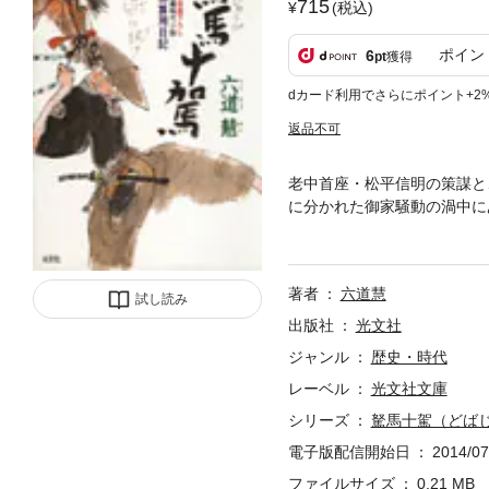
715
(税込)
ポイン
6
pt
獲得
dカード利用でさらにポイント+2
返品不可
老中首座・松平信明の策謀と
に分かれた御家騒動の渦中に
て、敵方に廻った竹馬の友と
つまった大好評シリーズ！
著者
六道慧
試し読み
出版社
光文社
ジャンル
歴史・時代
レーベル
光文社文庫
シリーズ
駑馬十駕（どば
電子版配信開始日
2014/07
ファイルサイズ
0.21 MB