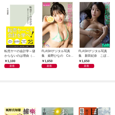
転売ヤーの会計学～儲
FLASHデジタル写真
FLASHデジタル写真
からないのは理由（わ
集 姫野ひなの Colo
集 新田妃奈 こぼれ
け）がある～
rful Summer
る
1,100
1,650
1,650
新着
新着
新着