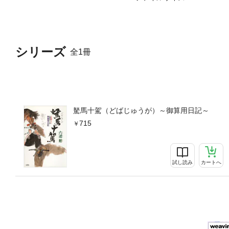
シリーズ
全1冊
駑馬十駕（どばじゅうが）～御算用日記～
715
試し読み
カートへ