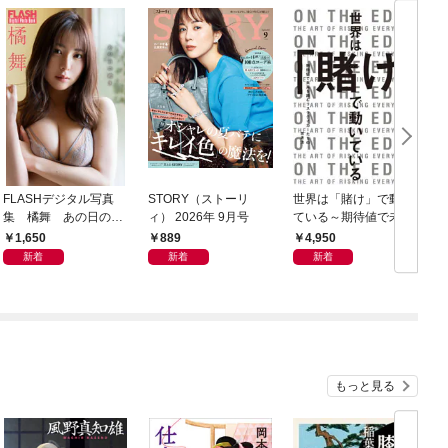
FLASHデジタル写真
STORY（ストーリ
世界は「賭け」で動い
C
集 橘舞 あの日の続
ィ） 2026年 9月号
ている～期待値で未来
ィ
き
を読むリスクテイカー
1,650
889
4,950
たちの思考法～
新着
新着
新着
もっと見る