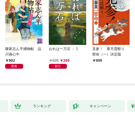
噺家志ん平捕物帖 品
おれは一万石 ： 1
見参！ 寒月霞斬り
川偽心中
密命（一）決定版
902
539
269
999
新着
割引
ランキング
キャンペーン