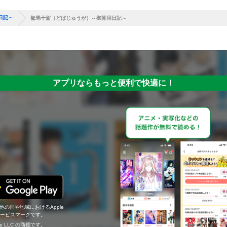
日記～
駑馬十駕（どばじゅうが）～御算用日記～
アプリならもっと便利で快適に！
の他の国や地域におけるApple
c.のサービスマークです。
ogle LLC の商標です。