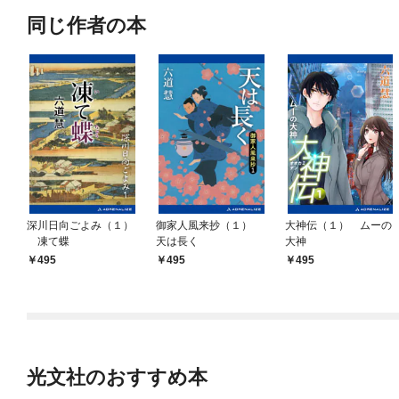
同じ作者の本
深川日向ごよみ（１）
御家人風来抄（１）
大神伝（１） ムーの
凍て蝶
天は長く
大神
495
495
495
光文社のおすすめ本