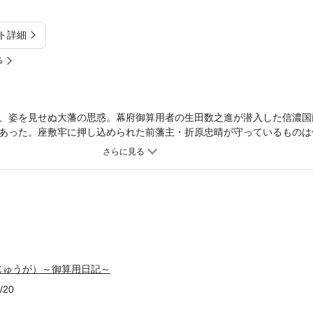
ト詳細
%
、姿を見せぬ大藩の思惑。幕府御算用者の生田数之進が潜入した信濃国
あった。座敷牢に押し込められた前藩主・折原忠晴が守っているものは
の対決の行方は？ 胸が熱くなる「人の情け」と、目から鱗の「千両智
じゅうが）～御算用日記～
/20