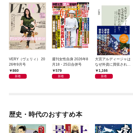
VERY（ヴェリィ） 20
週刊女性自身 2026年8
大宮アルディージャは
26年9月号
月18・25日合併号
なぜ外資に買収された
のか？～日本サッカー
860
579
1,166
とスポーツビジネスに
新着
新着
新着
起きた「革命」～
歴史・時代のおすすめ本