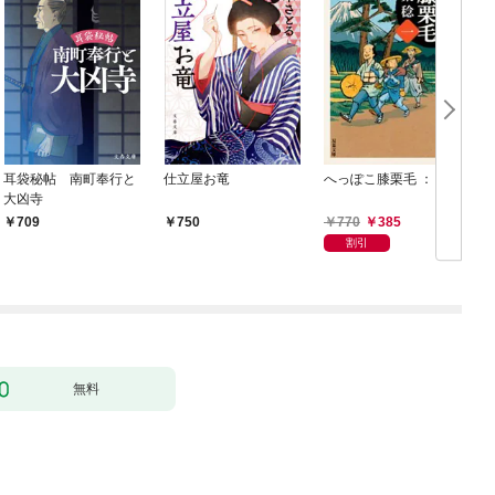
耳袋秘帖 南町奉行と
仕立屋お竜
へっぽこ膝栗毛 ： 1
大凶寺
770
385
709
750
割引
無料