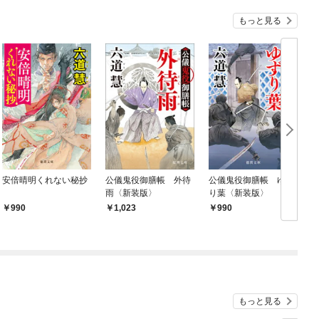
もっと見る
安倍晴明くれない秘抄
公儀鬼役御膳帳 外待
公儀鬼役御膳帳 ゆず
雨〈新装版〉
り葉〈新装版〉
990
1,023
990
もっと見る