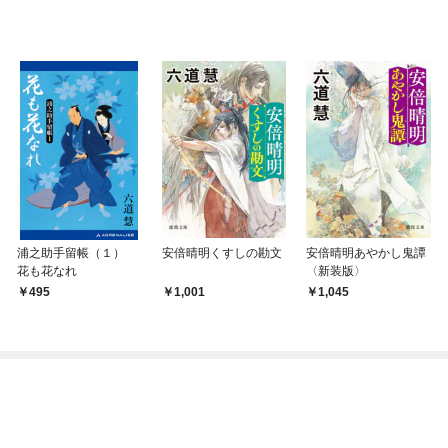
浦之助手留帳（１）
安倍晴明くすしの勘文
安倍晴明あやかし鬼譚
花も花なれ
〈新装版〉
495
1,001
1,045