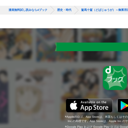
漫画無料試し読みならdブック
歴史・時代
駑馬十駕（どばじゅうが）～御算用
Appleのロゴ、App Storeは、米国もしくはそ
Inc.の商標です。App Storeは、Apple In
Google Play および Google Play ロゴは Go