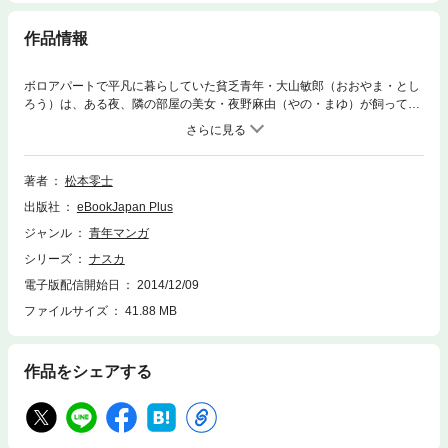
作品情報
ボロアパートで平凡に暮らしていた貧乏青年・大山敏郎（おおやま・とし
ろう）は、ある夜、隣の部屋の美女・夜野麻由（やの・まゆ）が飼ってい
た吸血昆虫に襲われる。危ういところを麻由に助けられた敏郎だったが、
その虫刺されに強い体質を見込まれて“昆虫開発社”で働くことに。そこで
敏郎は、怪しい出来事に巻き込まれていき……!?
著者
松本零士
出版社
eBookJapan Plus
ジャンル
青年マンガ
シリーズ
ナスカ
電子版配信開始日
2014/12/09
ファイルサイズ
41.88 MB
作品をシェアする