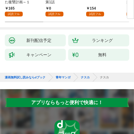
た復讐計画～１
第1話
地獄
165
0
154
1
試読フル
試読フル
試読フル
試
新刊配信予定
ランキング
キャンペーン
無料
漫画無料試し読みならdブック
青年マンガ
ナスカ
ナスカ
アプリならもっと便利で快適に！