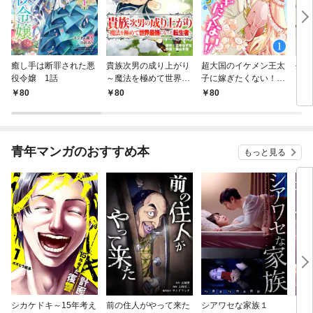
癒し手は断罪された悪
貴族次男の成り上がり
超大国のイケメン王太
生産
役令嬢 1話
～魔法を極めて世界最
子に嫁ぎたくない！！
して
強になった転生者～
1話
も作
80
80
80
8
1話
パー
いま
青年マンガのおすすめ本
もっと見る
シカケドキ～15年考え
前の住人がやって来た
シアワセな家族１
16