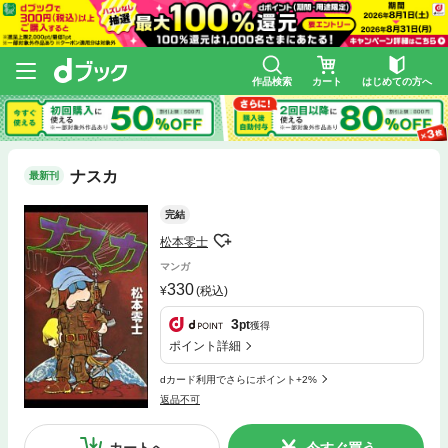
作品検索
カート
はじめての方へ
ナスカ
最新刊
完結
松本零士
マンガ
330
(税込)
3
pt
獲得
ポイント詳細
dカード利用でさらにポイント+2%
返品不可
カートへ
今すぐ買う