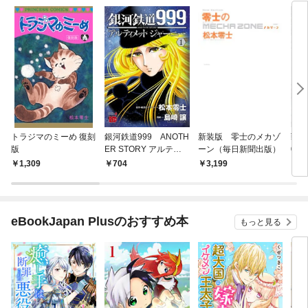
トラジマのミーめ 復刻
銀河鉄道999 ANOTH
新装版 零士のメカゾ
戦争
版
ER STORY アルティ
ーン（毎日新聞出版）
0
メットジャーニー 1
1,309
704
3,199
2,
eBookJapan Plusのおすすめ本
もっと見る