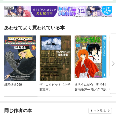
あわせてよく買われている本
銀河鉄道999
ザ・コクピット〔小学
るろうに剣心—明治剣
黄門
館文庫〕
客浪漫譚— モノクロ版
鬱～
同じ作者の本
もっと見る