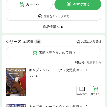
カートへ
今すぐ買う
作品をチェックする
作品情報へ
全10冊
シリーズ
お気に入り登録
完結
未購入巻をまとめて買う
1巻から
|
最新刊から
キャプテンハーロック～次元航海～ 1
704
試し読み
カートへ
キャプテンハーロック～次元航海～ 2