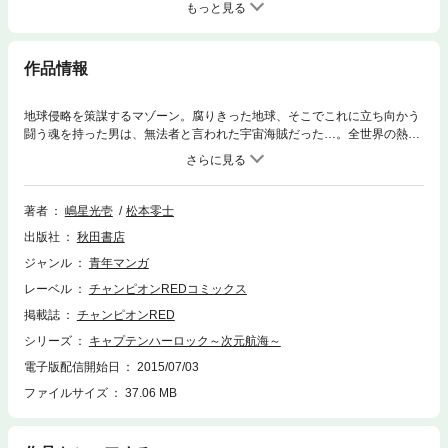
もっと見る
作品情報
地球侵略を策謀するマゾーン。腐りきった地球、そこでこれに立ち向かう
闘う魂を持った男は、無法者と言われた宇宙海賊だった…。全世界の熱い
声援をうけ、ハーロックが船出する!!
著者
嶋星光壱
松本零士
出版社
秋田書店
ジャンル
青年マンガ
レーベル
チャンピオンREDコミックス
掲載誌
チャンピオンRED
シリーズ
キャプテンハーロック～次元航海～
電子版配信開始日
2015/07/03
ファイルサイズ
37.06 MB