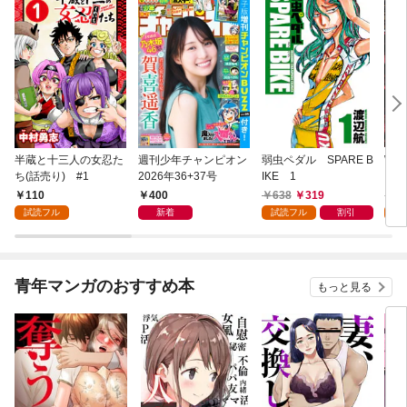
半蔵と十三人の女忍た
週刊少年チャンピオン
弱虫ペダル SPARE B
WO
ち(話売り) #1
2026年36+37号
IKE 1
コ 
110
400
638
319
7
試読フル
新着
試読フル
割引
試
青年マンガのおすすめ本
もっと見る