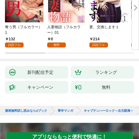
奪う男（フルカラー）
人妻物語（フルカラ
妻、交換します１
ごめ
1
ー）01
ない
132
0
214
1
試読フル
無料
試読フル
試
新刊配信予定
ランキング
キャンペーン
無料
漫画無料試し読みならdブック
青年マンガ
キャプテンハーロック～次元航海～
アプリならもっと便利で快適に！