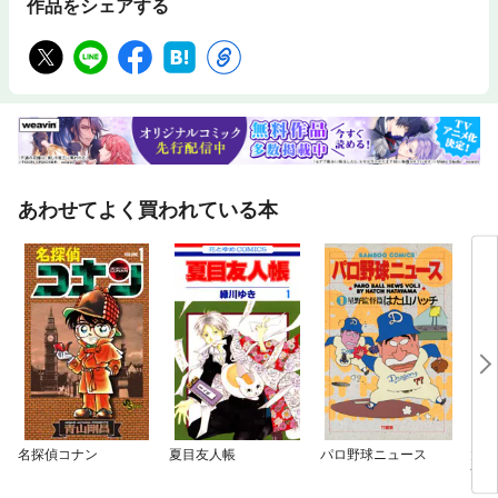
作品をシェアする
あわせてよく買われている本
名探偵コナン
夏目友人帳
パロ野球ニュース
大
育児