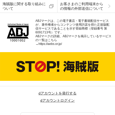
海賊版に関する取り組みに
お客さまのご利用端末から
ついて
の情報の外部送信について
ABJマークは、この電子書店・電子書籍配信サービス
が、著作権者からコンテンツ使用許諾を得た正規版配
信サービスであることを示す登録商標（登録番号 第
6091713号）です。
ABJマークの詳細、ABJマークを掲示しているサービス
の一覧はこちら
→
https://aebs.or.jp/
dアカウントを発行する
dアカウントログイン