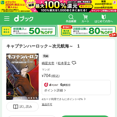
作品検索
カート
はじめての方へ
キャプテンハーロック～次元航海～ 1
完結
嶋星光壱
松本零士
マンガ
704
(税込)
6
pt
獲得
ポイント詳細
dカード利用でさらにポイント+2%
返品不可
試し読み