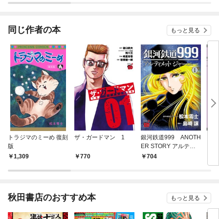
同じ作者の本
もっと見る
トラジマのミーめ 復刻
ザ・ガードマン 1
銀河鉄道999 ANOTH
アサ
版
ER STORY アルティ
ス 
メットジャーニー 1
1,309
770
704
7
秋田書店のおすすめ本
もっと見る