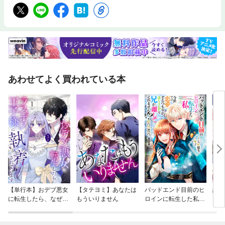
あわせてよく買われている本
【単行本】おデブ悪女
【タテヨミ】あなたは
バッドエンド目前のヒ
結界
に転生したら、なぜか
もういりません
ロインに転生した私、
ラスボス王子様に執着
今世では恋愛するつも
されています
りがチートな兄が離し