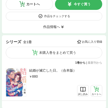
カートへ
今すぐ買う
作品をチェックする
作品情報へ
シリーズ
全1冊
お気に入り登録
未購入巻をまとめて買う
1巻から
|
最新刊から
結婚が滅亡した日。（合本版）
880
試し読み
カートへ