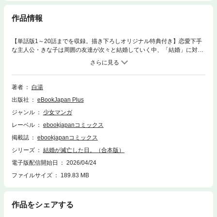
作品情報
【単話版1～20話までを収録。描き下ろしオリジナル特典付き】恋愛下手
な主人公・きな子は周囲の友達が次々と結婚していく中、「結婚」に対し
ての感情が憧れから嫌いに変わっていた。しかしそんな彼女にも、オタク
趣味を共有し唯一「好き」と思える男性・楠田がいた。彼との関係を一歩
進めようと決意した矢先、テレビから「結婚制度廃止」のニュースが…!?
混乱する人々が多い中、若者の間では「結婚」がなくなることで将来的な
著者
白湯
責任もなくなり、より自由な恋愛が流行りつつあった。それは楠田も例外
出版社
eBookJapan Plus
でなく、すぐさまマッチングアプリに夢中になり…。彼の変化を目撃した
きな子は、ショックを受けながらも自身の気持ちと向き合う。「結婚廃
ジャンル
少女マンガ
止」によって恋を失ったきな子は、街で同じく「結婚廃止」で困っている
レーベル
ebookjapanコミックス
謎の男と出会い――…!? 結婚に対する感情が複雑なまま、新たな出会いと
恋愛を通じて、きな子は自身の価値観を見つめ直す。そして、たどり着い
掲載誌
ebookjapanコミックス
た「本当の幸せ」とは――…!?
シリーズ
結婚が滅亡した日。（合本版）
電子版配信開始日
2026/04/24
ファイルサイズ
189.83 MB
作品をシェアする