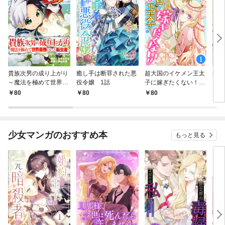
貴族次男の成り上がり
癒し手は断罪された悪
超大国のイケメン王太
生産
～魔法を極めて世界最
役令嬢 1話
子に嫁ぎたくない！！
して
強になった転生者～
1話
も作
80
80
80
8
1話
パー
いま
少女マンガのおすすめ本
もっと見る