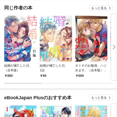
てくれません！？@C
OMIC
同じ作者の本
もっと見る
結婚が滅亡した日。
結婚が滅亡した日。
オトナのお勉強、ハジ
オト
（合本版）
1話
めます。（合本版）
めま
1巻
880
80
660
8
eBookJapan Plusのおすすめ本
もっと見る