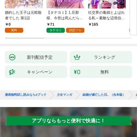
婚約した王子は元暗殺
【タテヨミ】1.旦那
社交界の毒婦とよばれ
視線
者でした 第1話
様、今世は死んだら許
る私～素敵な辺境伯令
る 1
しません
息に腕を折られたの
0
71
1
165
で、責任とってもらい
無料
タテヨミ
試読フル
試
ます～［ばら売り］
第1話
新刊配信予定
ランキング
キャンペーン
無料
漫画無料試し読みならdブック
少女マンガ
結婚が滅亡した日。（合本版）
アプリならもっと便利で快適に！