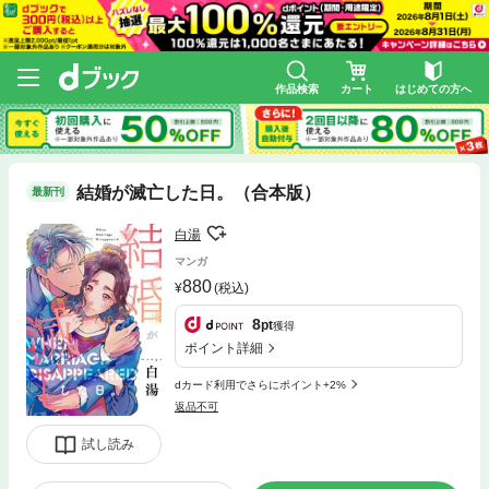
作品検索
カート
はじめての方へ
結婚が滅亡した日。（合本版）
最新刊
白湯
マンガ
880
(税込)
8
pt
獲得
ポイント詳細
dカード利用でさらにポイント+2%
返品不可
試し読み