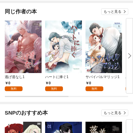
同じ作者の本
もっと見る
逃げ道なし1
ハートに捧ぐ1
サバイバルマリッジ1
ふれ
0
0
0
0
無料
無料
無料
SNPのおすすめ本
もっと見る