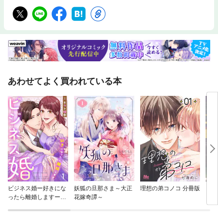
あわせてよく買われている本
ビジネス婚ー好きにな
妖狐の旦那さま～大正
理想の弟コノコ 分冊版
【タ
ったら離婚しますー
花嫁奇譚～
【ページ版】