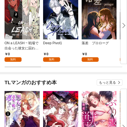
ON a LEASH ~ 戦場で
Deep Pivot1
落差 プロローグ
プラ
出会った彼女に囚われ
ービ
て ~1
0
0
0
0
無料
無料
無料
TLマンガのおすすめ本
もっと見る