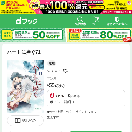
作品検索
カート
はじめての方へ
ハートに捧ぐ71
完結
Ｗａｎｎ
マンガ
55
(税込)
0
pt
獲得
ポイント詳細
dカード利用でさらにポイント+2%
返品不可
試し読み