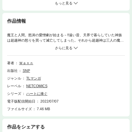
もっと見る
作品情報
魔王と人間。怒涛の愛憎劇が始まる－!!遠い昔、天界で暮らしていた神族
は超越神の怒りを買って滅亡してしまった。それから超越神は三人の魔王
に世界を支配する力を与え、その中でも水を司る水王は畏れ敬われる存在
となった。時が流れ、その全てが伝説になったある時代。滅びた神族の廃
墟「死の都市」を探していた少女・スイは、埋蔵物商人であるニルの持つ
禁忌の地図を狙って近づく。「死の都市」で水王・カノクを殺す方法を見
著者
Ｗａｎｎ
つけるために。追いつ追われる過酷な運命の中に投げ入れられた水王・カ
出版社
SNP
ノクとスイ、そしてスイを助ける青年・ニル。三人のドキドキの冒険と幻
想的な恋が繰り広げられる。
ジャンル
TLマンガ
レーベル
NETCOMICS
シリーズ
ハートに捧ぐ
電子版配信開始日
2022/07/07
ファイルサイズ
7.46 MB
作品をシェアする