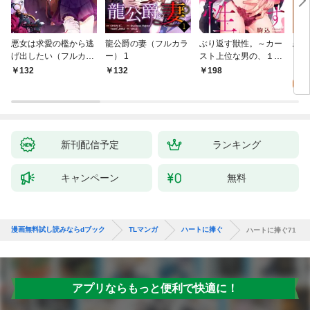
悪女は求愛の檻から逃
龍公爵の妻（フルカラ
ぶり返す獣性。～カー
恋す
げ出したい（フルカラ
ー） 1
スト上位な男の、１０
【fo
ー） 1
年越しの激愛１
2
132
132
198
試
新刊配信予定
ランキング
キャンペーン
無料
漫画無料試し読みならdブック
TLマンガ
ハートに捧ぐ
ハートに捧ぐ71
アプリならもっと便利で快適に！