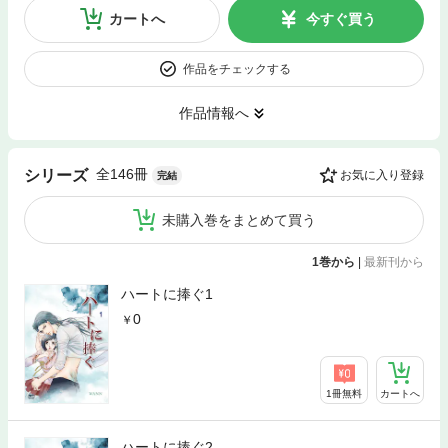
カートへ
今すぐ買う
作品をチェックする
作品情報へ
全146冊
シリーズ
お気に入り登録
完結
未購入巻をまとめて買う
1巻から
|
最新刊から
ハートに捧ぐ1
0
1冊無料
カートへ
ハートに捧ぐ2