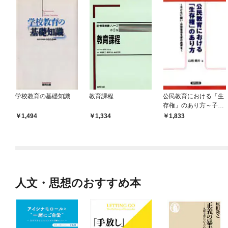
学校教育の基礎知識
教育課程
公民教育における「生
存権」のあり方～子ど
もに願い・自律意志を
1,494
1,334
1,833
育む教育を～
人文・思想のおすすめ本