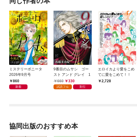
同じ作者の本
ミステリーボニータ
9番目のムサシ ゴー
エロイカより愛をこめ
2026年9月号
スト アンド グレイ 1
てに愛をこめて！！
860
660
330
2,728
新着
試読フル
割引
協同出版のおすすめ本