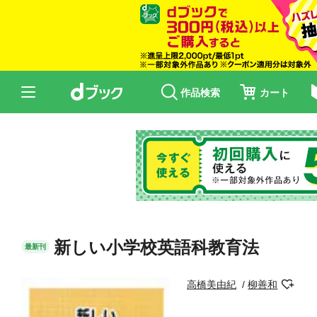
作品検索
カート
新しい小学校英語科教育法
最新刊
高橋美由紀
柳善和