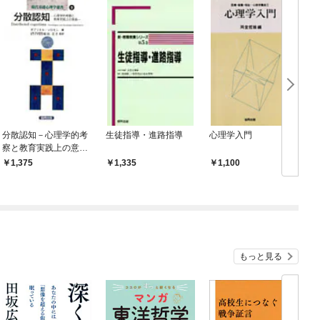
分散認知－心理学的考
生徒指導・進路指導
心理学入門
察と教育実践上の意義
－
1,375
1,335
1,100
もっと見る