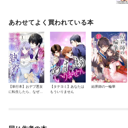
あわせてよく買われている本
【単行本】おデブ悪女
【タテヨミ】あなたは
結界師の一輪華
に転生したら、なぜか
もういりません
ラスボス王子様に執着
されています