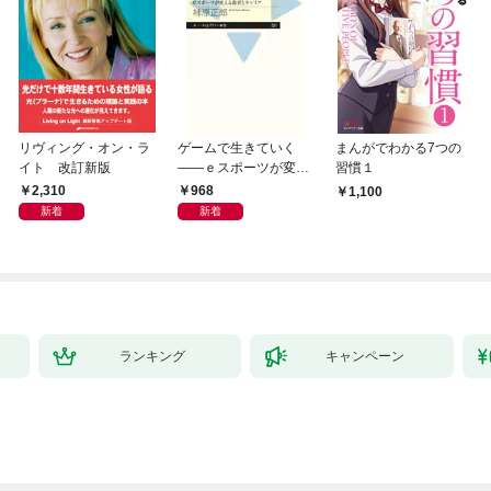
リヴィング・オン・ラ
ゲームで生きていく
まんがでわかる7つの
イト 改訂新版
――ｅスポーツが変え
習慣１
る教育とキャリア
2,310
968
1,100
新着
新着
ランキング
キャンペーン