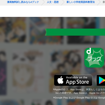
漫画無料試し読みならdブック
人文・思想
新しい小学校英語科教育法
新
Appleのロゴ、App Storeは、米国もしくはそ
Inc.の商標です。App Storeは、Apple In
Google Play および Google Play ロゴは Go