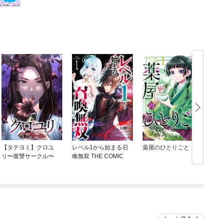
【タテヨミ】クロユ
レベル1から始まる召
薬屋のひとりごと
リ〜復讐サークル〜
喚無双 THE COMIC