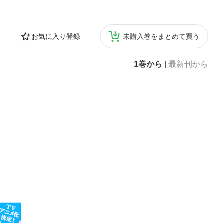
お気に入り登録
未購入巻をまとめて買う
1巻から
|
最新刊から