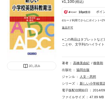
1,100
(税込)
ポイ
10
pt
獲得
dカード利用でさらにポイント+2
返品不可
※この商品はタブレットなど
ことや、文字列のハイライト
説・外国語活動編を超えた、
も始まった外国語科教育。こ
現役の先生はじめ小学校外国
著者
高橋美由紀
柳善和
試し読み
出版社
協同出版
ジャンル
人文・思想
シリーズ
新しい小学校英
電子版配信開始日
2014/09
ファイルサイズ
47.89 MB