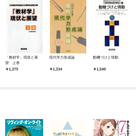
「教材学」現状と展
現代学力形成論
動機づけと情動
望 上巻
1,375
1,334
1,540