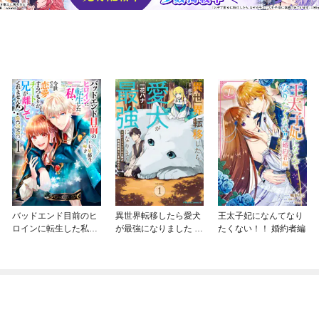
バッドエンド目前のヒ
異世界転移したら愛犬
王太子妃になんてなり
ロインに転生した私、
が最強になりました ～
たくない！！ 婚約者編
今世では恋愛するつも
シルバーフェンリルと
りがチートな兄が離し
俺が異世界暮らしを始
てくれません！？@C
めたら～ THE COMIC
OMIC