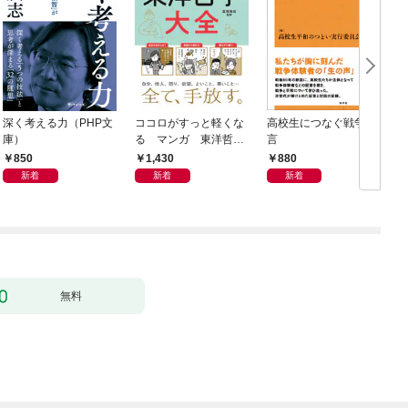
深く考える力（PHP文
ココロがすっと軽くな
高校生につなぐ戦争証
庫）
る マンガ 東洋哲学
言
大全
850
1,430
880
新着
新着
新着
無料