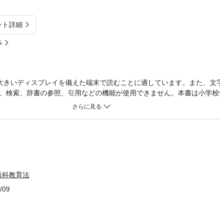
ント詳細
%
大きいディスプレイを備えた端末で読むことに適しています。また、文
、検索、辞書の参照、引用などの機能が使用できません。本書は小学校
より深く、より実際的で、より丁寧な英語学習の解説書である。2011
れから小学校教員を目指す人は必ず英語を教えることになる。教員志望
語教育に関わるすべての人へ教育法を示す。
語科教育法
/09