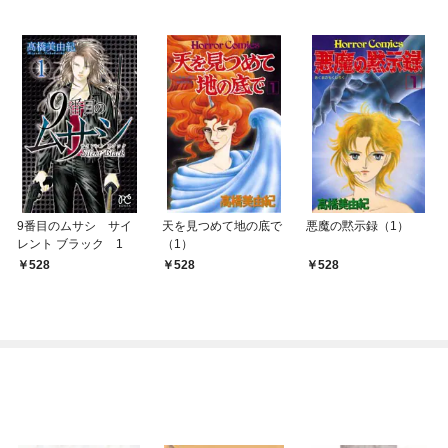
9番目のムサシ サイ
天を見つめて地の底で
悪魔の黙示録（1）
レント ブラック 1
（1）
528
528
528