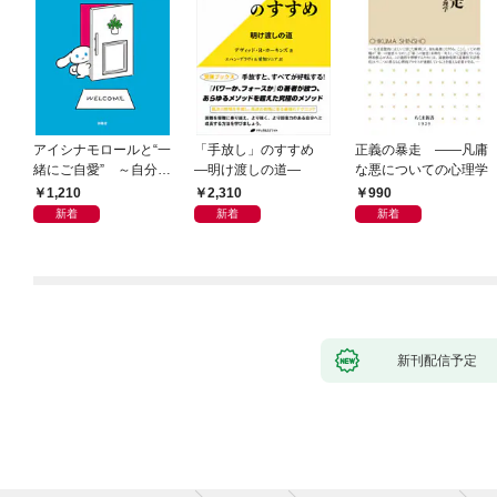
アイシナモロールと“一
「手放し」のすすめ
正義の暴走 ――凡庸
緒にご自愛” ～自分を
―明け渡しの道―
な悪についての心理学
好きになるための56の
1,210
2,310
990
コツ～
新着
新着
新着
新刊配信予定