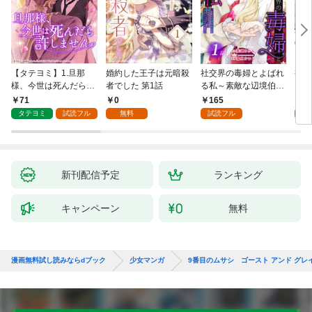
【タテヨミ】1.旦那
婚約した王子は元暗殺
社交界の毒婦とよばれ
視線
様、今世は死んだら許
者でした 第1話
る私～素敵な辺境伯令
る 1
しません
息に腕を折られたの
71
0
165
1
で、責任とってもらい
タテヨミ
試読フル
無料
試読フル
試
ます～［ばら売り］
第1話
新刊配信予定
ランキング
キャンペーン
無料
漫画無料試し読みならdブック
少女マンガ
9番目のムサシ ゴースト アンド グレ