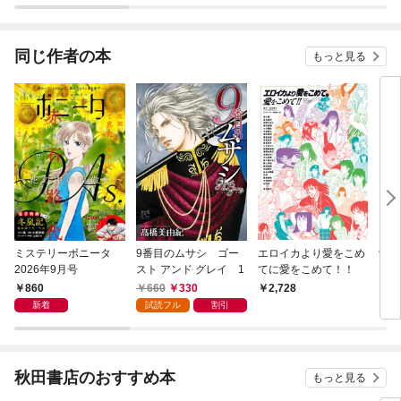
面皇帝の溺愛が駄々漏
れで困ります～
同じ作者の本
もっと見る
ミステリーボニータ
9番目のムサシ ゴー
エロイカより愛をこめ
9番
2026年9月号
スト アンド グレイ 1
てに愛をこめて！！
レン
860
660
330
2,728
5
新着
試読フル
割引
秋田書店のおすすめ本
もっと見る