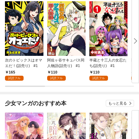
次のトピックスはオマ
阿佐ヶ谷サキュバス同
半蔵と十三人の女忍た
弱虫
エだ！(話売り) #1
人物語(話売り) #1
ち(話売り) #1
IKE
165
110
110
6
試読フル
試読フル
試読フル
試
少女マンガのおすすめ本
もっと見る