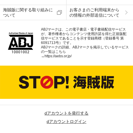
海賊版に関する取り組みに
お客さまのご利用端末から
ついて
の情報の外部送信について
ABJマークは、この電子書店・電子書籍配信サービス
が、著作権者からコンテンツ使用許諾を得た正規版配
信サービスであることを示す登録商標（登録番号 第
6091713号）です。
ABJマークの詳細、ABJマークを掲示しているサービス
の一覧はこちら
→
https://aebs.or.jp/
dアカウントを発行する
dアカウントログイン