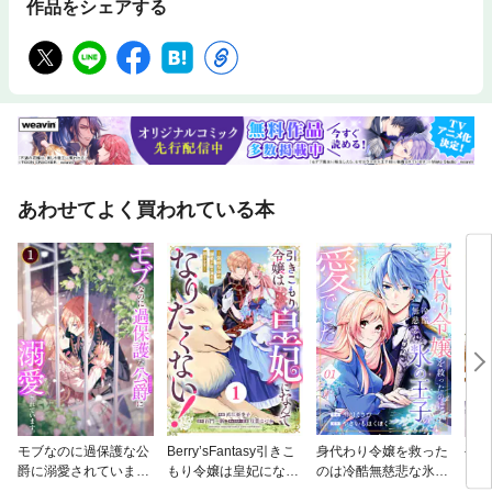
作品をシェアする
あわせてよく買われている本
モブなのに過保護な公
Berry’sFantasy引きこ
身代わり令嬢を救った
手札
爵に溺愛されています
もり令嬢は皇妃になん
のは冷酷無慈悲な氷の
ア
【単行本版】
てなりたくない！～強
王子の愛でした