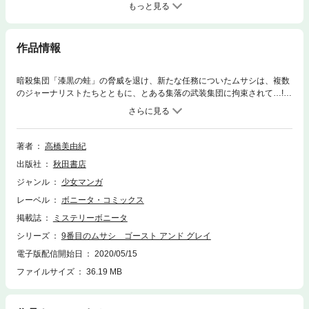
もっと見る
作品情報
暗殺集団「漆黒の蛙」の脅威を退け、新たな任務についたムサシは、複数
のジャーナリストたちとともに、とある集落の武装集団に拘束されて…!?
超ハリウッドスケールで贈るシーズン5、いよいよ開幕!
著者
高橋美由紀
出版社
秋田書店
ジャンル
少女マンガ
レーベル
ボニータ・コミックス
掲載誌
ミステリーボニータ
シリーズ
9番目のムサシ ゴースト アンド グレイ
電子版配信開始日
2020/05/15
ファイルサイズ
36.19 MB