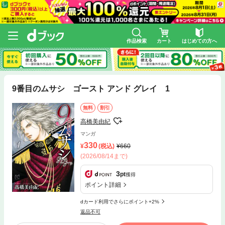
作品検索
カート
はじめての方へ
9番目のムサシ ゴースト アンド グレイ 1
無料
割引
高橋美由紀
マンガ
330
(税込)
660
(2026/08/14まで)
3
pt
獲得
ポイント詳細
dカード利用でさらにポイント+2%
返品不可