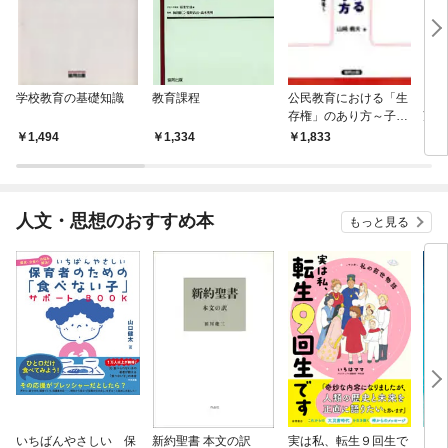
学校教育の基礎知識
教育課程
公民教育における「生
「教
存権」のあり方～子ど
望 
もに願い・自律意志を
1,494
1,334
1,833
1,
育む教育を～
人文・思想のおすすめ本
もっと見る
いちばんやさしい 保
新約聖書 本文の訳
実は私、転生９回生で
自閉