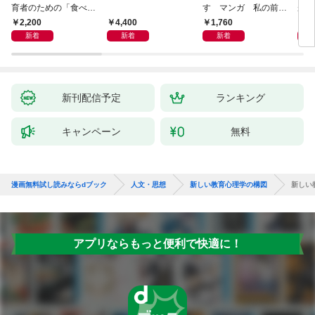
育者のための「食べな
す マンガ 私の前世
が小
い子」サポートＢＯＯ
物語
あう
2,200
4,400
1,760
2,
Ｋ 偏食・少食のお悩
新着
新着
新着
み解決！
新刊配信予定
ランキング
キャンペーン
無料
漫画無料試し読みならdブック
人文・思想
新しい教育心理学の構図
新しい
アプリならもっと便利で快適に！