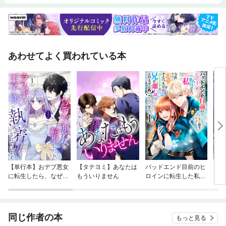
あわせてよく買われている本
【単行本】おデブ悪女
【タテヨミ】あなたは
バッドエンド目前のヒ
【タ
に転生したら、なぜか
もういりません
ロインに転生した私、
リ〜
ラスボス王子様に執着
今世では恋愛するつも
されています
りがチートな兄が離し
てくれません！？@C
OMIC
同じ作者の本
もっと見る