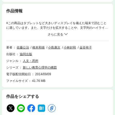
作品情報
※この商品はタブレットなど大きいディスプレイを備えた端末で読むこと
に適しています。また、文字だけを拡大することや、文字列のハイライ
ト、検索、辞書の参照、引用などの機能が使用できません。従来の教科書
に飽き足りない5人の若手研究者によって書かれた「冒険的」教育心理学
テキスト。研究のための研究、実験のための実験を排し、目的の明確な研
究によって議論を組み立て、また教育を教師の一方的な活動や単なる子ど
著者
佐藤公治
根本和雄
小島康次
小林好和
金谷有子
もの学習活動と捉えるのではなく広い意味でのコミュニケーション活動と
出版社
協同出版
みるなど斬新な視点で解説する。
ジャンル
人文・思想
シリーズ
新しい教育心理学の構図
電子版配信開始日
2014/09/09
ファイルサイズ
41.76 MB
作品をシェアする