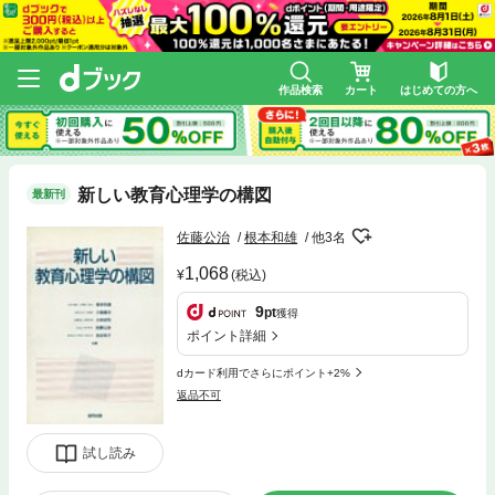
作品検索
カート
はじめての方へ
新しい教育心理学の構図
最新刊
佐藤公治
根本和雄
他3名
1,068
(税込)
9
pt
獲得
ポイント詳細
dカード利用でさらにポイント+2%
返品不可
試し読み