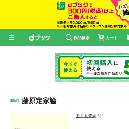
作品検索
カート
藤原定家論
最新刊
五月女肇志