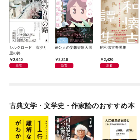
シルクロード 流沙万
笹公人の妄想短歌天国
昭和懐古奇譚集
里の路
2,640
2,310
2,420
新着
新着
新着
古典文学・文学史・作家論のおすすめ本