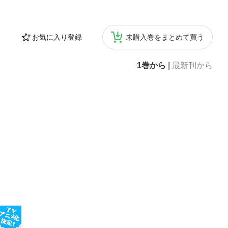
お気に入り登録
未購入巻をまとめて買う
1巻から
|
最新刊から