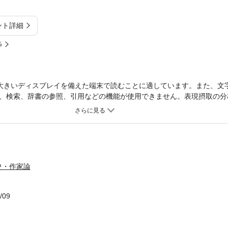
ント詳細
%
大きいディスプレイを備えた端末で読むことに適しています。また、文
、検索、辞書の参照、引用などの機能が使用できません。表現摂取の分
中心に考察する。改作に伴う本文の変化、文献学的研究の進展や新資料
の本文を再検討。摂取歌の新たな解釈を導き、その表現意図を明らかに
百首』についても享受史を踏まえ、検討を加える。
史・作家論
/09