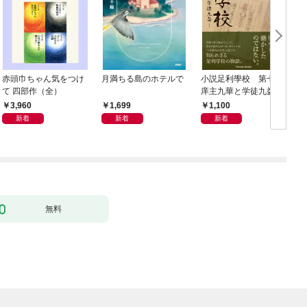
赤頭巾ちゃん気をつけ
月満ちる島のホテルで
小説足利學校 第七世
て 四部作（全）
庠主九華と学徒九益
3,960
1,699
1,100
新着
新着
新着
無料