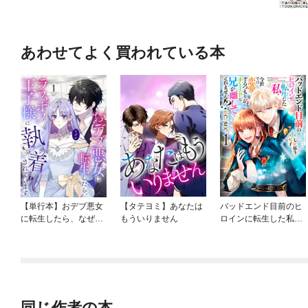
あわせてよく買われている本
【単行本】おデブ悪女
【タテヨミ】あなたは
バッドエンド目前のヒ
に転生したら、なぜか
もういりません
ロインに転生した私、
ラスボス王子様に執着
今世では恋愛するつも
されています
りがチートな兄が離し
てくれません！？@C
OMIC
同じ作者の本