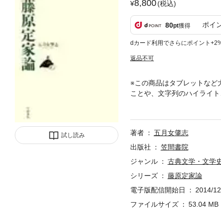
8,800
(税込)
ポイ
80
pt
獲得
dカード利用でさらにポイント+2
返品不可
※この商品はタブレットなど
ことや、文字列のハイライト
世和歌の展開を、藤原定家を
え、摂取源である本歌や本説
年期の作とされてきた『藤河
著者
五月女肇志
試し読み
出版社
笠間書院
ジャンル
古典文学・文学
シリーズ
藤原定家論
電子版配信開始日
2014/12
ファイルサイズ
53.04 MB