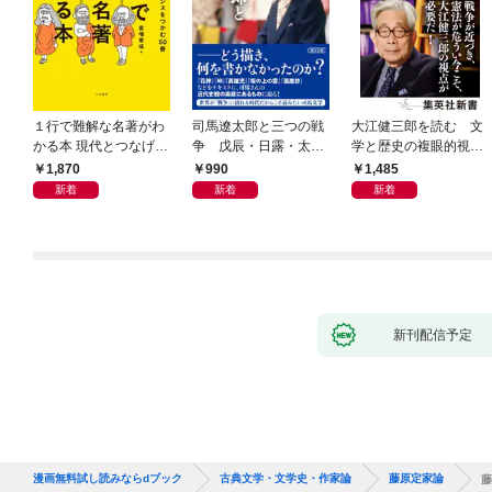
１行で難解な名著がわ
司馬遼太郎と三つの戦
大江健三郎を読む 文
かる本 現代とつなげて
争 戊辰・日露・太平
学と歴史の複眼的視点
エッセンスをつかむ50
洋
から
1,870
990
1,485
冊
新着
新着
新着
新刊配信予定
漫画無料試し読みならdブック
古典文学・文学史・作家論
藤原定家論
藤