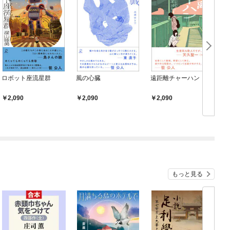
ロボット座流星群
風の心臓
遠距離チャーハン
2,090
2,090
2,090
もっと見る