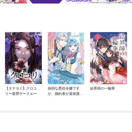
【タテヨミ】クロユ
病弱な悪役令嬢です
結界師の一輪華
リ〜復讐サークル〜
が、婚約者が過保護す
ぎて逃げ出したい(私た
ち犬猿の仲でしたよ
ね！？)