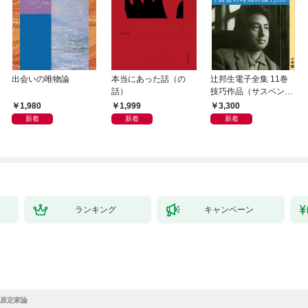
出会いの唯物論
本当にあった話（の
辻邦生電子全集 11巻
話）
技巧作品（サスペン
ス・ミステリー） 『眞
1,980
1,999
3,300
晝の海への旅』『黄金
新着
新着
新着
の時刻の滴り』ほか
ランキング
キャンペーン
原定家論