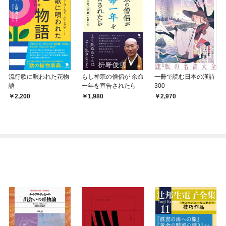
流行歌に唄われた花物
もし禅宗の僧侶が 余命
一冊で読む日本の漢詩
語
一年を宣告されたら
300
2,200
1,980
2,970