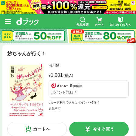
作品検索
カート
はじめての方へ
妙ちゃんが行く！
清川妙
1,001
(税込)
9
pt
獲得
ポイント詳細
dカード利用でさらにポイント+2%
返品不可
カートへ
今すぐ買う