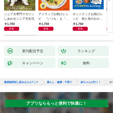
シニア犬専門マガジン
アイラップお助けレシ
ホットクックお助けレ
首
しあわせシニア犬生活
ピ 「いつも」も「も
シピ 肉と魚のおか
ヨガ
しも」もおいしい！
ず 少ない材料＆調味
ラと
1,760
1,760
1,760
1,
料で、あとはスイッチ
リー
新着
新着
新着
ポン！
昇と
新刊配信予定
ランキング
キャンペーン
無料
漫画無料試し読みならdブック
暮らし・健康・子育て
妙ちゃんが行く！
妙
アプリならもっと便利で快適に！