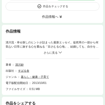
作品をチェックする
作品情報へ
作品情報
清川流・幸せ探しのヒントが詰まった最新エッセイ。徒然草の一節から何
気ない日常に旅する心を重ねる「目さむる心地」、結婚しても、自分を見
失わずに生きる大切さを教えてくれる「机の話」、ちょっとした言葉に心
が通い合う幸せを感じる「今様〈きぬぎぬの手紙〉の心」など、いくつに
なっても自分を磨き育てたくなる、そんな24の話を収録。今年89歳。ます
ますアクティブに朗らかに日々を過ごす著者の姿に元気をもらえる一冊で
著者
清川妙
す。
出版社
すばる舎
ジャンル
暮らし・健康・子育て
電子版配信開始日
2013/10/01
ファイルサイズ
0.51 MB
作品をシェアする