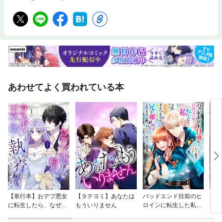
あわせてよく買われている本
【単行本】おデブ悪女
【タテヨミ】あなたは
バッドエンド目前のヒ
【タ
に転生したら、なぜか
もういりません
ロインに転生した私、
リ〜
ラスボス王子様に執着
今世では恋愛するつも