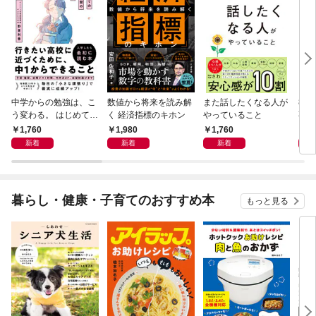
中学からの勉強は、こ
数値から将来を読み解
また話したくなる人が
83
う変わる。 はじめての
く 経済指標のキホン
やっていること
事
自学自習のキホン
1,760
1,980
1,760
1,
新着
新着
新着
暮らし・健康・子育てのおすすめ本
もっと見る