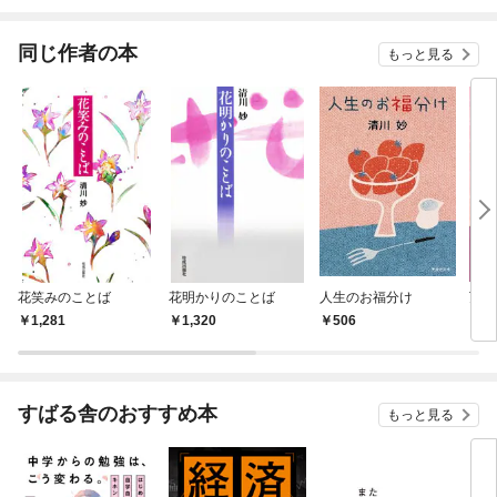
されています
りがチートな兄が離し
てくれません！？@C
OMIC
同じ作者の本
もっと見る
花笑みのことば
花明かりのことば
人生のお福分け
万葉
1,281
1,320
506
7
すばる舎のおすすめ本
もっと見る