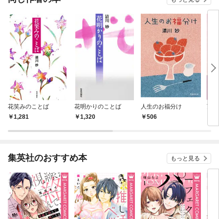
花笑みのことば
花明かりのことば
人生のお福分け
万葉
1,281
1,320
506
7
集英社のおすすめ本
もっと見る