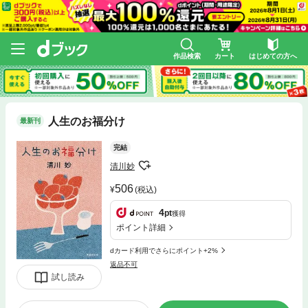
作品検索
カート
はじめての方へ
人生のお福分け
最新刊
完結
清川妙
506
(税込)
4
pt
獲得
ポイント詳細
dカード利用でさらにポイント+2%
返品不可
試し読み