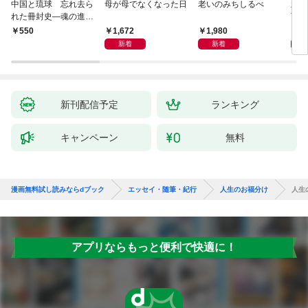
中国と琉球 忘れ去ら
母が母でなくなった日
老いのみちしるべ
新版
れた冊封史―魂の進化
育ち
―
人生
1,672
1,980
1,
￥550
新着
新着
新刊配信予定
ランキング
キャンペーン
無料
漫画無料試し読みならdブック
エッセイ・随筆・紀行
人生のお福分け
人生
アプリならもっと便利で快適に！