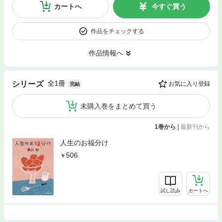
カートへ
今すぐ買う
作品をチェックする
作品情報へ
全1冊
シリーズ
お気に入り登録
完結
未購入巻をまとめて買う
1巻から
|
最新刊から
人生のお福分け
506
試し読み
カートへ