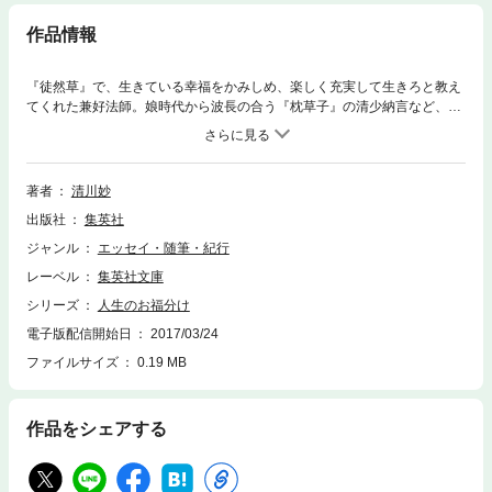
作品情報
『徒然草』で、生きている幸福をかみしめ、楽しく充実して生きろと教え
てくれた兼好法師。娘時代から波長の合う『枕草子』の清少納言など、古
典を友とする暮らしの豊かさ。心に響いた映画や草花に感じる自然のこ
と。人生の途上に、道しるべとなった本や師や友。心に刻まれ、生きる杖
となった言葉たち。生活の細部を愛おしみ、毎日を真剣に丁寧に生きた著
者の勁くしなやかな生き方エッセイ集。
著者
清川妙
出版社
集英社
ジャンル
エッセイ・随筆・紀行
レーベル
集英社文庫
シリーズ
人生のお福分け
電子版配信開始日
2017/03/24
ファイルサイズ
0.19 MB
作品をシェアする