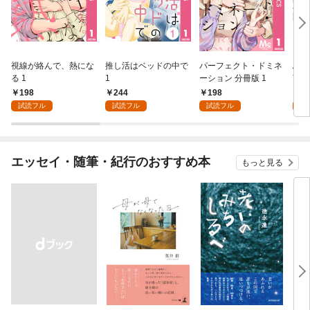
視線が絡んで、熱にな
推し活はベッドの中で
パーフェクト・ドミネ
ふし
る 1
1
ーション 分冊版 1
言っ
198
244
198
2
試読フル
試読フル
試読フル
試
エッセイ・随筆・紀行のおすすめ本
もっと見る