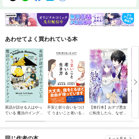
あわせてよく買われている本
英語が話せる人はやっ
不安と折り合いをつけ
【単行本】おデブ悪女
【タ
ている 魔法のイングリ
て うまいこと老いる生
に転生したら、なぜか
もう
ッシュルーティン
き方
ラスボス王子様に執着
されています
同じ作者の本
もっと見る