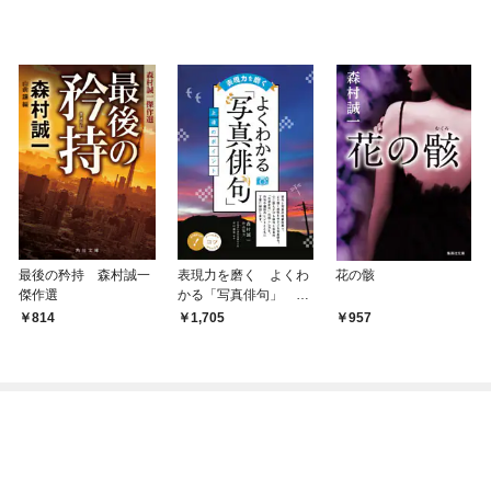
最後の矜持 森村誠一
表現力を磨く よくわ
花の骸
傑作選
かる「写真俳句」 上
達のポイント
814
1,705
957