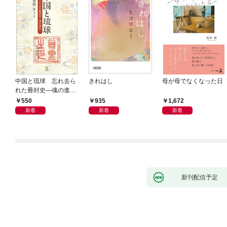
中国と琉球 忘れ去ら
きれはし
母が母でなくなった日
れた冊封史―魂の進化
―
550
935
1,672
新着
新着
新着
新刊配信予定