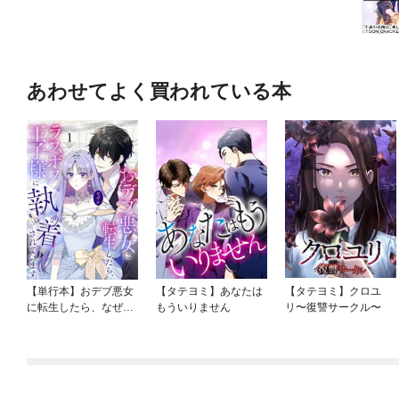
あわせてよく買われている本
【単行本】おデブ悪女
【タテヨミ】あなたは
【タテヨミ】クロユ
に転生したら、なぜか
もういりません
リ〜復讐サークル〜
ラスボス王子様に執着
されています