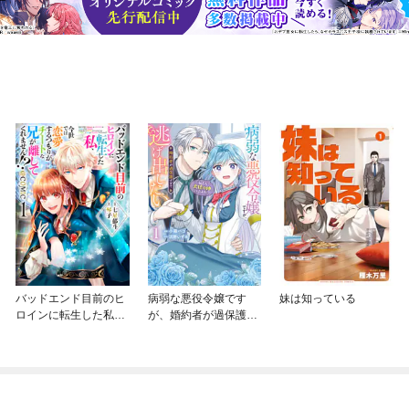
バッドエンド目前のヒ
病弱な悪役令嬢です
妹は知っている
ロインに転生した私、
が、婚約者が過保護す
今世では恋愛するつも
ぎて逃げ出したい(私た
りがチートな兄が離し
ち犬猿の仲でしたよ
てくれません！？@C
ね！？)
OMIC