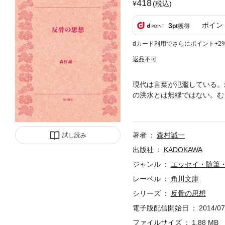
418
(税込)
ポイン
3
pt
獲得
dカード利用でさらにポイント+2
返品不可
現代は言葉が氾濫している。
の洪水とは無縁ではない。む
克ち、生き残っていける。サ
生活と関係の深い事項を選び
リーマン必携の書！
著者
森村誠一
試し読み
出版社
KADOKAWA
ジャンル
エッセイ・随筆
レーベル
角川文庫
シリーズ
反骨の思想
電子版配信開始日
2014/07
ファイルサイズ
1.88 MB