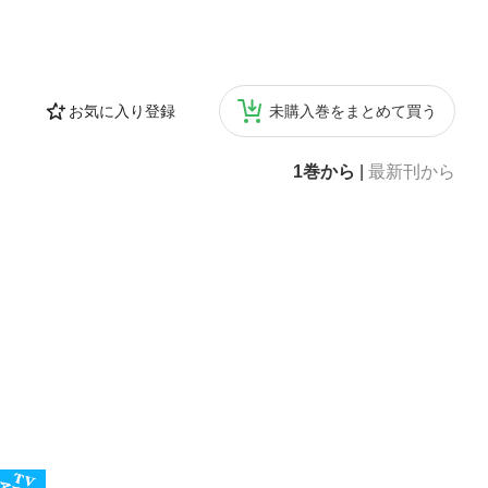
お気に入り登録
未購入巻をまとめて買う
1巻から
|
最新刊から