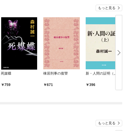
『ざまぁ！』します！
もっと見る
死媒蝶
棟居刑事の復讐
新・人間の証明（上）
759
671
396
もっと見る