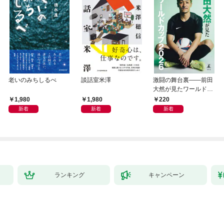
老いのみちしるべ
談話室米澤
激闘の舞台裏――前田
大然が見たワールドカ
ップ2026
1,980
1,980
220
新着
新着
新着
ランキング
キャンペーン