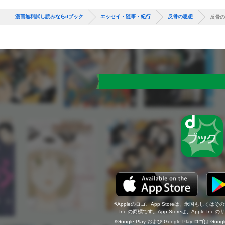
漫画無料試し読みならdブック
エッセイ・随筆・紀行
反骨の思想
反骨の
Appleのロゴ、App Storeは、米国もしくはそ
Inc.の商標です。App Storeは、Apple In
Google Play および Google Play ロゴは Go