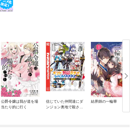
公爵令嬢は我が道を場
信じていた仲間達にダ
結界師の一輪華
当たり的に行く
ンジョン奥地で殺され
かけたがギフト『無限
ガチャ』でレベル９９
９９の仲間達を手に入
れて元パーティーメン
バーと世界に復讐＆