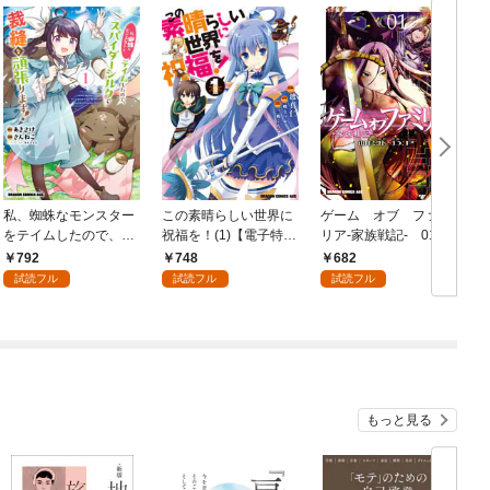
私、蜘蛛なモンスター
この素晴らしい世界に
ゲーム オブ ファミ
をテイムしたので、ス
祝福を！(1)【電子特別
リア-家族戦記- 01
パイダーシルクで裁縫
版】
792
748
682
を頑張ります！ 1
試読フル
試読フル
試読フル
もっと見る