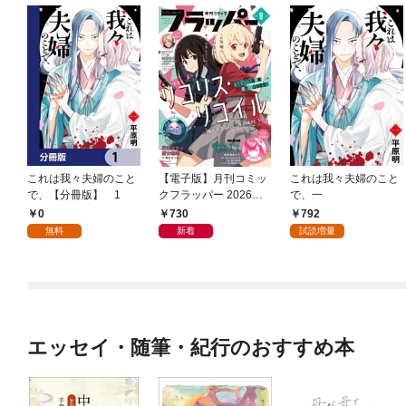
これは我々夫婦のこと
【電子版】月刊コミッ
これは我々夫婦のこと
で、【分冊版】 1
クフラッパー 2026年9
で、一
月号
0
730
792
無料
新着
試読増量
エッセイ・随筆・紀行のおすすめ本