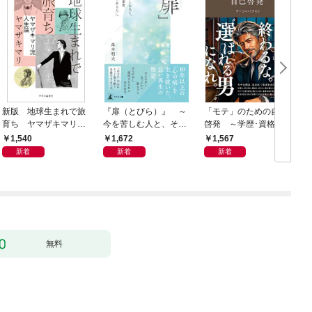
新版 地球生まれで旅
『扉（とびら）』 ～
「モテ」のための自己
育ち ヤマザキマリ流
今を苦しむ人と、その
啓発 ～学歴･資格･音
人生論
ご家族、そして「あな
楽･スポーツ･身長･整
1,540
1,672
1,567
た」へ～
形･美容･ダイエット･
新着
新着
新着
ファッション～
無料