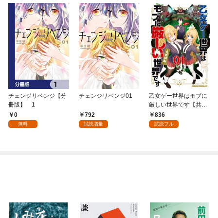
チェンジリベンジ【分
チェンジリベンジ01
乙女ゲー世界はモブに
冊版】 1
厳しい世界です【共和
国編】 ０１
0
792
836
無料
試読増量
試読フル