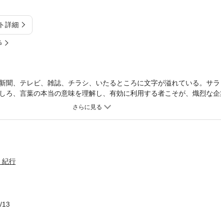
ト詳細
%
新聞、テレビ、雑誌、チラシ、いたるところに文字が溢れている。サラ
しろ、言葉の本当の意味を理解し、有効に利用する者こそが、熾烈な企
ラリーマン経験十年の著者が、上役、昇給、ゴマスリ、名刺、忘年会等
、ユニークな解釈、解説をほどこした。新しい発想を生み出すビジネス
・紀行
/13