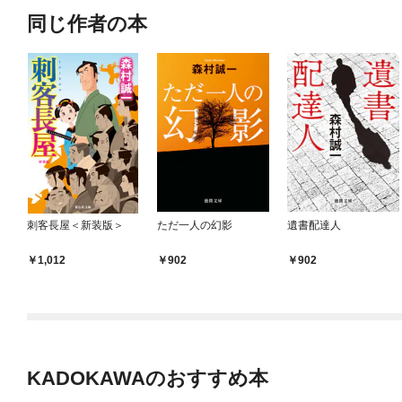
同じ作者の本
刺客長屋＜新装版＞
ただ一人の幻影
遺書配達人
1,012
902
902
KADOKAWAのおすすめ本