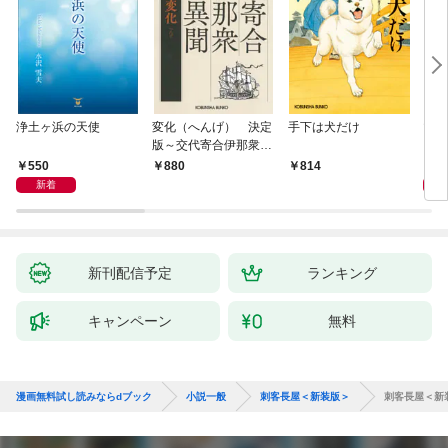
浄土ヶ浜の天使
変化（へんげ） 決定
手下は犬だけ
マリ
版～交代寄合伊那衆異
聞（1）～
550
1,
880
814
新着
新刊配信予定
ランキング
キャンペーン
無料
漫画無料試し読みならdブック
小説一般
刺客長屋＜新装版＞
刺客長屋＜新