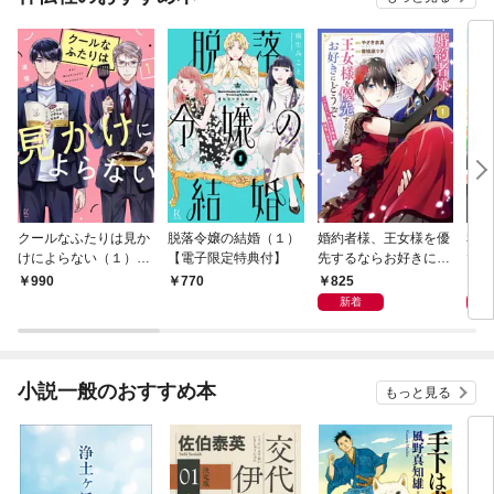
クールなふたりは見か
脱落令嬢の結婚（１）
婚約者様、王女様を優
私、
けによらない（１）
【電子限定特典付】
先するならお好きにど
で〜
【電子限定特典付】
うぞ（※ただし、私も
嬢？
825
1,
990
770
王子様を優先します
です
新着
が…）（１）【電子限
定特典付】
小説一般のおすすめ本
もっと見る