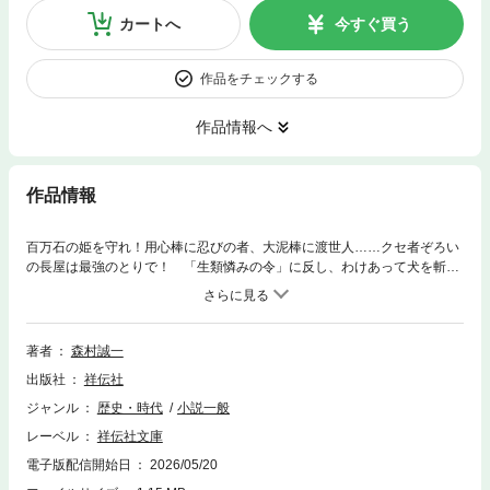
カートへ
今すぐ買う
作品をチェックする
作品情報へ
作品情報
百万石の姫を守れ！用心棒に忍びの者、大泥棒に渡世人……クセ者ぞろい
の長屋は最強のとりで！ 「生類憐みの令」に反し、わけあって犬を斬っ
てしまった浪人・風影鋭一郎が逃げ込んだのは、用心棒の朽木刑部ら曲者
たちが住む刺客長屋だった。そこには永田藩百万石の笛姫がいた。この姫
を守る刑部らに、藩横奪を図る勢力、幕閣を後ろ盾にする豪商らが襲いか
かった！ 最強の砦として立ちはだかる長屋！ 三つ巴の激闘の行く末
著者
森村誠一
は……。平和の祈り！ 森村時代劇の真骨頂！
出版社
祥伝社
ジャンル
歴史・時代
小説一般
レーベル
祥伝社文庫
電子版配信開始日
2026/05/20