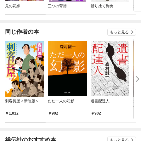
鬼の花嫁
三つの背徳
斬り捨て御免
潜入
同じ作者の本
もっと見る
刺客長屋＜新装版＞
ただ一人の幻影
遺書配達人
最後
傑作
1,012
902
902
8
祥伝社のおすすめ本
もっと見る