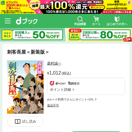
作品検索
カート
はじめての方へ
刺客長屋＜新装版＞
森村誠一
1,012
(税込)
9
pt
獲得
ポイント詳細
dカード利用でさらにポイント+2%
返品不可
試し読み