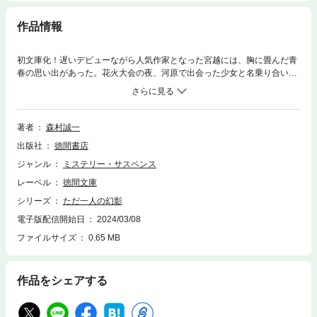
作品情報
初文庫化！遅いデビューながら人気作家となった宮越には、胸に畳んだ青
春の思い出があった。花火大会の夜、河原で出会った少女と名乗り合いも
せず、寄り添って天空に 咲く大輪を見物した思い出である。そんな彼のも
とに届いた、追憶の少女の娘からの手紙。やがて宮越は、追憶の少女が夫
を殺し、服役中に獄死したと聞かされ ることに……（「遠い夏」）。一期
一会の男女の出会いから謎が立ちのぼる、８編のミステリーロマン。運命
著者
森村誠一
の初夜永遠の祭壇神風の怨敵ただひとりの幻影海の宝石最後の灯明芳しき
出版社
徳間書店
共犯者遠い夏
ジャンル
ミステリー・サスペンス
レーベル
徳間文庫
シリーズ
ただ一人の幻影
電子版配信開始日
2024/03/08
ファイルサイズ
0.65 MB
作品をシェアする