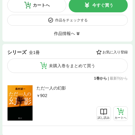
カートへ
今すぐ買う
作品をチェックする
作品情報へ
シリーズ
全1冊
お気に入り登録
未購入巻をまとめて買う
1巻から
|
最新刊から
ただ一人の幻影
902
試し読み
カートへ