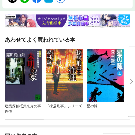
あわせてよく買われている本
建築探偵桜井京介の事
「棟居刑事」シリーズ
星の陣
花の
件簿