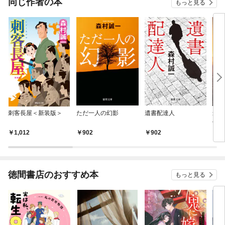
同じ作者の本
もっと見る
刺客長屋＜新装版＞
ただ一人の幻影
遺書配達人
最後
傑作
1,012
902
902
8
徳間書店のおすすめ本
もっと見る