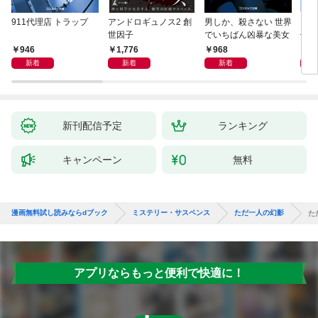
911代理店 トラップ
アンドロギュノス2 創
男しか、殺さない 世界
スー
世因子
でいちばん凶暴な美女
件〈
946
1,776
968
9
新着
新着
新着
新刊配信予定
ランキング
キャンペーン
無料
漫画無料試し読みならdブック
ミステリー・サスペンス
ただ一人の幻影
た
アプリならもっと便利で快適に！