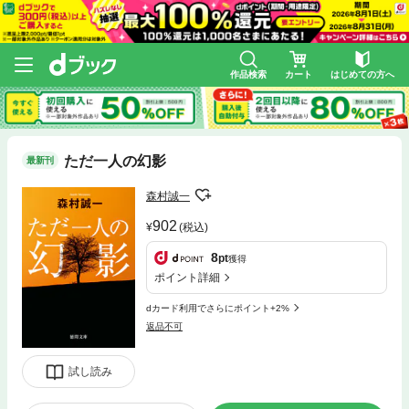
作品検索
カート
はじめての方へ
ただ一人の幻影
最新刊
森村誠一
902
(税込)
8
pt
獲得
ポイント詳細
dカード利用でさらにポイント+2%
返品不可
試し読み