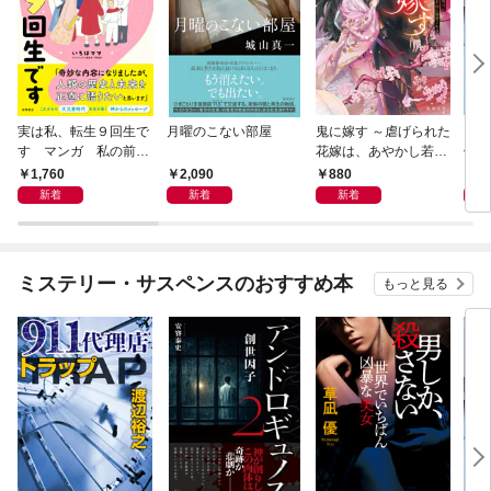
実は私、転生９回生で
月曜のこない部屋
鬼に嫁す ～虐げられた
スー
す マンガ 私の前世
花嫁は、あやかし若頭
件〈
物語
に溺愛される～
1,760
2,090
880
9
新着
新着
新着
ミステリー・サスペンスのおすすめ本
もっと見る