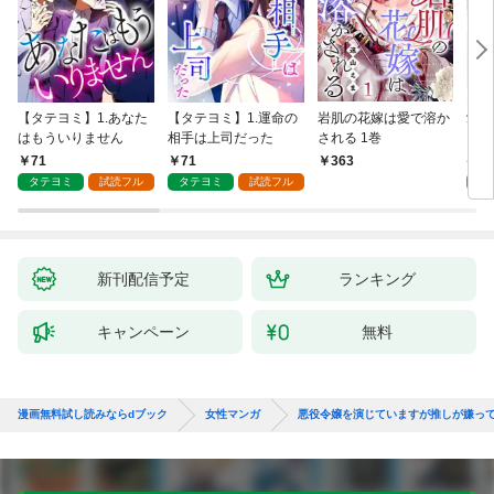
【タテヨミ】1.あなた
【タテヨミ】1.運命の
岩肌の花嫁は愛で溶か
愛し
はもういりません
相手は上司だった
される 1巻
い 
71
71
1
363
タテヨミ
試読フル
タテヨミ
試読フル
試
新刊配信予定
ランキング
キャンペーン
無料
漫画無料試し読みならdブック
女性マンガ
悪役令嬢を演じていますが推しが嫌っ