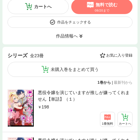
無料で読む
カートへ
08/20まで
作品をチェックする
作品情報へ
シリーズ
全23冊
お気に入り登録
未購入巻をまとめて買う
1巻から
|
最新刊から
悪役令嬢を演じていますが推しが嫌ってくれま
せん【単話】（１）
198
1冊無料
カートへ