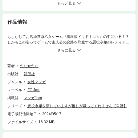
もっと見る
作品情報
もしかしてお店経営系乙女ゲーム『看板娘ドキドキ Life』の中にいる！？
しかもこの姿ってゲームで主人公の恋路を邪魔する悪役令嬢のレティア・
ブランシュでは！？ゲームの中に転生してしまったこのマンガの主人公
は、成人の儀式で聖酒を一口飲むことによって前世の記憶が戻った。その
時、ゲームのナビゲート役の“トリ”がある使命を告げた。「おまえが悪役
令嬢の役を全うできなければ国が滅ぶ…」唯一のバッドエンドである国崩
著者
たなせたな
壊イベントを回避するために悪役令嬢を演じきれるのか！？
出版社
祥伝社
ジャンル
女性マンガ
レーベル
FC Jam
掲載誌
マンガJam
シリーズ
悪役令嬢を演じていますが推しが嫌ってくれません【単話】
電子版配信開始日
2024/05/17
ファイルサイズ
16.32 MB