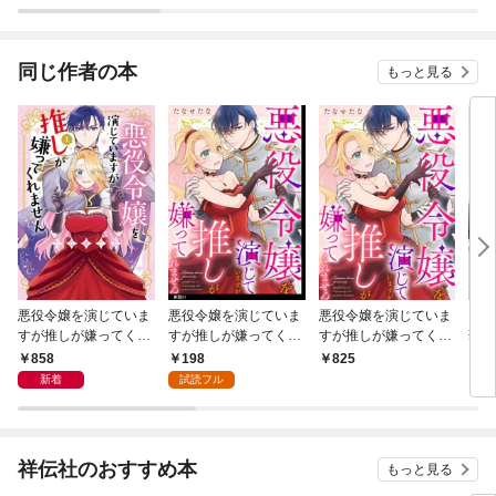
の子
強で
同じ作者の本
もっと見る
悪役令嬢を演じていま
悪役令嬢を演じていま
悪役令嬢を演じていま
いき
すが推しが嫌ってくれ
すが推しが嫌ってくれ
すが推しが嫌ってくれ
華版v
ません【単行本版】
ません【単話】（１）
ません【合冊版】
858
198
825
1,
（１）【電子限定特典
（１）
新着
試読フル
付】
祥伝社のおすすめ本
もっと見る