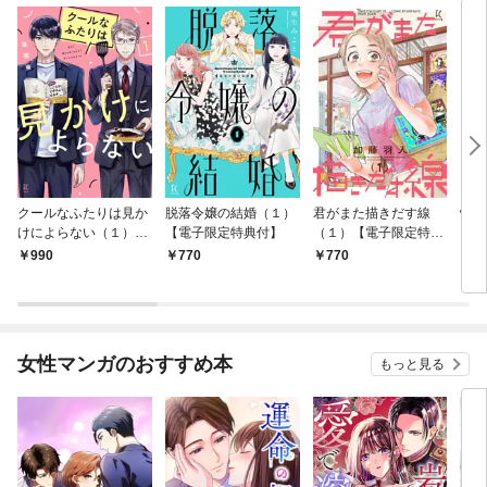
クールなふたりは見か
脱落令嬢の結婚（１）
君がまた描きだす線
情け
けによらない（１）
【電子限定特典付】
（１）【電子限定特典
お宿
【電子限定特典付】
付】
990
770
770
9
女性マンガのおすすめ本
もっと見る