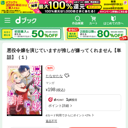
作品検索
カート
はじめての方へ
悪役令嬢を演じていますが推しが嫌ってくれません【単
話】（１）
無料
たなせたな
マンガ
198
(税込)
1
pt
獲得
ポイント詳細
dカード利用でさらにポイント+2%
返品不可