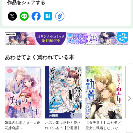
作品をシェアする
あわせてよく買われている本
妖狐の旦那さま～大正
ハズレ姫は意外と愛さ
【タテヨミ】ニセモノ
魔物
花嫁奇譚～
れている？【分冊版】
皇女に執着しないで
力が