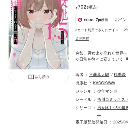
792
(税込)
ポイン
7
pt
獲得
dカード利用でさらにポイント+2
返品不可
突如、男女比が崩れた世界へ
が日常を徐々に変えていく! 
著者
三藤孝太郎
桃季憂
試し読み
出版社
KADOKAWA
ジャンル
少年マンガ
レーベル
角川コミックス
シリーズ
男女比1：5の
～
電子版配信開始日
2025/04