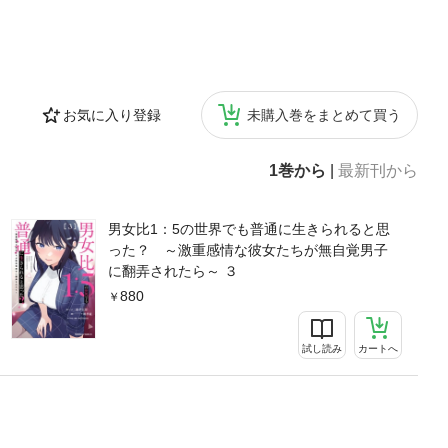
お気に入り登録
未購入巻をまとめて買う
1巻から
|
最新刊から
男女比1：5の世界でも普通に生きられると思
った？ ～激重感情な彼女たちが無自覚男子
に翻弄されたら～ ３
880
試し読み
カートへ