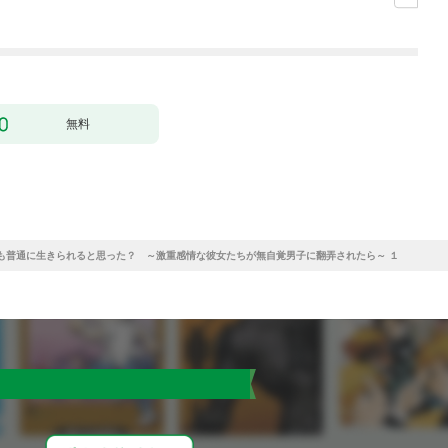
無料
でも普通に生きられると思った？ ～激重感情な彼女たちが無自覚男子に翻弄されたら～ １