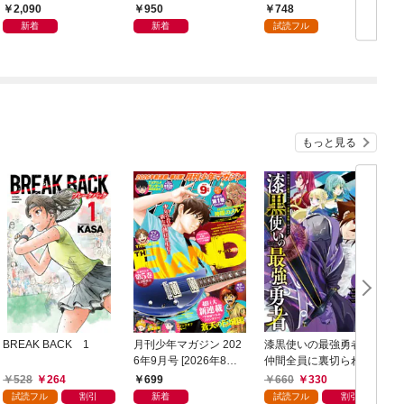
ぎて逃げ出したい(私た
2,090
950
748
ち犬猿の仲でしたよ
新着
新着
試読フル
ね！？) 1
もっと見る
BREAK BACK 1
月刊少年マガジン 202
漆黒使いの最強勇者
6年9月号 [2026年8月6
仲間全員に裏切られた
日発売]
ので最強の魔物と組み
528
264
699
660
330
ます 1巻
試読フル
割引
新着
試読フル
割引