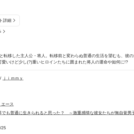
ト詳細
%
と転移した主人公・将人。転移前と変わらぬ普通の生活を望むも、彼の
可愛いけど少し(?)重いヒロインたちに囲まれた将人の運命や如何に!?
ｊｉｍｍｙ
・エース
世界でも普通に生きられると思った？ ～激重感情な彼女たちが無自覚男
/25