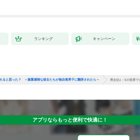
ランキング
キャンペーン
られると思った？ ～激重感情な彼女たちが無自覚男子に翻弄されたら～
男女比1：5の世界
アプリならもっと便利で快適に！