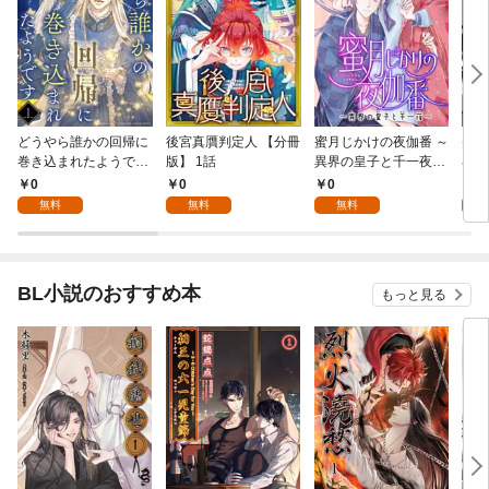
どうやら誰かの回帰に
後宮真贋判定人 【分冊
蜜月じかけの夜伽番 ～
美貌
巻き込まれたようです
版】 1話
異界の皇子と千一夜～
界で
【分冊版】 1話
【分冊版】 1話
たか
0
0
0
0
版】
無料
無料
無料
BL小説のおすすめ本
もっと見る