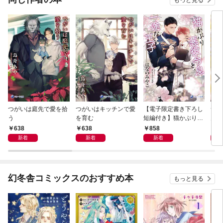
つがいは庭先で愛を拾
つがいはキッチンで愛
【電子限定書き下ろし
つが
う
を育む
短編付き】猫かぶり悪
見る
役令息と、一途な王子
638
638
858
7
新着
新着
新着
幻冬舎コミックスのおすすめ本
もっと見る