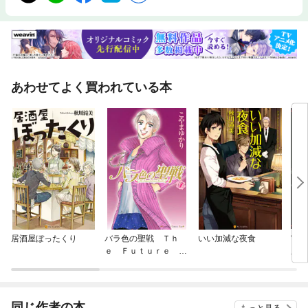
あわせてよく買われている本
居酒屋ぼったくり
バラ色の聖戦 Ｔｈ
いい加減な夜食
宮廷
ｅ Ｆｕｔｕｒｅ ｉ
庫版
ｓ ｉｎ ｏｕｒ Ｈ
ａｎｄｓ！
同じ作者の本
もっと見る