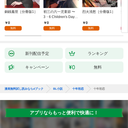
銅銭龕世［分冊版1］
初三の六一児童節 〜
烈火澆愁［分冊版1］
刑事
3・6 Children's Day fo
r You〜［分冊版1］
0
0
0
6
無料
無料
無料
新刊配信予定
ランキング
キャンペーン
無料
漫画無料試し読みならdブック
BL小説
十年初恋
十年初恋
アプリならもっと便利で快適に！