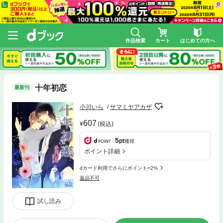
作品検索
カート
はじめての方へ
十年初恋
最新刊
小川いら
サマミヤアカザ
607
(税込)
5
pt
獲得
ポイント詳細
dカード利用でさらにポイント+2%
返品不可
試し読み