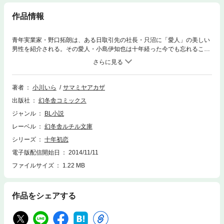
作品情報
青年実業家・野口拓朗は、ある日取引先の社長・只沼に「愛人」の美しい
男性を紹介される。その愛人・小島伊知也は十年経った今でも忘れること
が出来ずにいる拓朗の初恋相手だった。時折、駆け引きめいたやりとりを
仕掛けてくる伊知也に戸惑いながらも、距離を縮めていく拓朗。只沼の愛
人と知りながら、伊知也の魅力に心縛られて――!?
著者
小川いら
サマミヤアカザ
出版社
幻冬舎コミックス
ジャンル
BL小説
レーベル
幻冬舎ルチル文庫
シリーズ
十年初恋
電子版配信開始日
2014/11/11
ファイルサイズ
1.22 MB
作品をシェアする