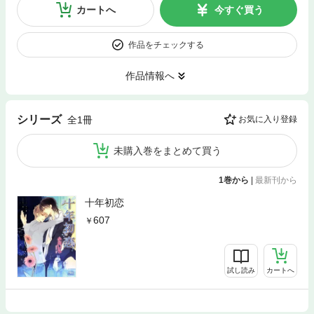
カートへ
今すぐ買う
作品をチェックする
作品情報へ
シリーズ
全1冊
お気に入り登録
未購入巻をまとめて買う
1巻から
|
最新刊から
十年初恋
607
試し読み
カートへ