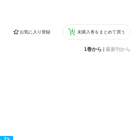
お気に入り登録
未購入巻をまとめて買う
1巻から
|
最新刊から