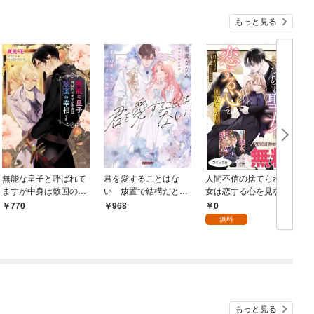
もっと見る
無能な皇子と呼ばれて
君を愛することはな
人間不信の捨てられ聖
ますが中身は敵国の宰
い 放置で結構だと思
女は恋する心を見ない
相です
っていたのにいつのま
ふり ノベル&コミッ
ふ
0
770
968
にか溺愛されてます
ク試読版
無料
【dエディション】
もっと見る