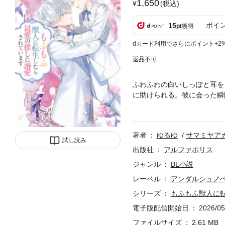
1,650
(税込)
ポイ
15
pt
獲得
dカード利用でさらにポイント+2
返品不可
ふわふわの白いしっぽと耳を
に助けられる。彼に会った瞬
最愛の推しだと思いだす。傷
に！ だいすきなジゼの近く
打ちこむリト。だが、なぜか
著者
ゆるゆ
サマミヤア
わいがってくれて――!? 
試し読み
編集しています
出版社
アルファポリス
ジャンル
BL小説
レーベル
アンダルシュノ
シリーズ
もふもふ獣人に
電子版配信開始日
2026/05
ファイルサイズ
2.61 MB