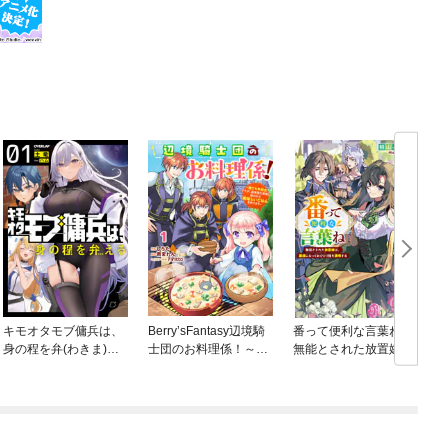
キモオタモブ傭兵は、
Berry’sFantasy辺境騎
番って便利な言葉ね
身の程を弁(わきま)え
士団のお料理係！～捨
無能とされた放置嫁
る
てられ幼女ですが、過
は、薬師になっておひ
保護な家族に拾われて
とり様を満喫する
美味しいごはんを作り
ます～