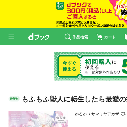
作品検索
カート
もふもふ獣人に転生したら最愛の
最新刊
ゆるゆ
サマミヤアカザ