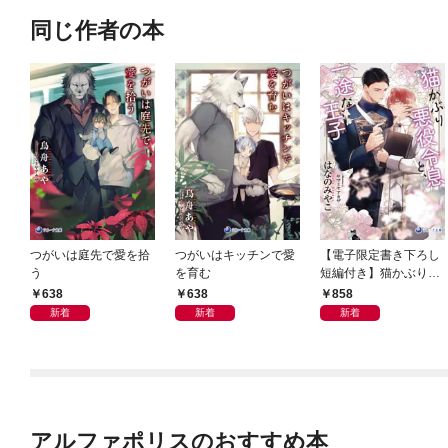
同じ作者の本
つがいは庭先で愛を拾
つがいはキッチンで愛
【電子限定書き下ろし
う
を育む
短編付き】猫かぶり悪
役令息と、一途な王子
638
638
858
新着
新着
新着
アルファポリスのおすすめ本