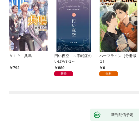
ＶＩＰ 共鳴
円い夜空 ～不眠症の
ハーフライン［分冊版
いばら姫1～
１]
880
0
792
新着
無料
新刊配信予定