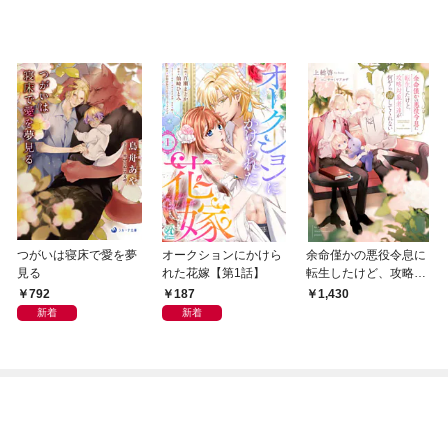
つがいは寝床で愛を夢
オークションにかけら
余命僅かの悪役令息に
見る
れた花嫁【第1話】
転生したけど、攻略対
象者達が何やら離して
792
187
1,430
くれない
新着
新着