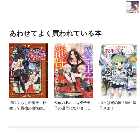
あわせてよく買われている本
辺境ぐらしの魔王、転
Berry’sFantasy双子王
ボクは光の国の転生皇
生して最強の魔術師に
子の継母になりまして
子さま！
なる
～嫌われ悪女ですが、
そんなことより義息子
たちが可愛すぎて困り
ます～