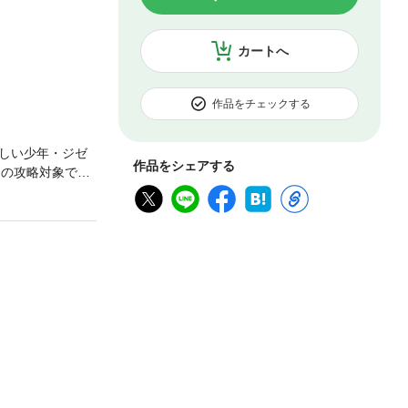
カートへ
作品をチェックする
しい少年・ジゼ
作品をシェアする
ムの攻略対象で、
いてくれること
を隠して仕事に
情たっぷりにか
は単行本をもとに