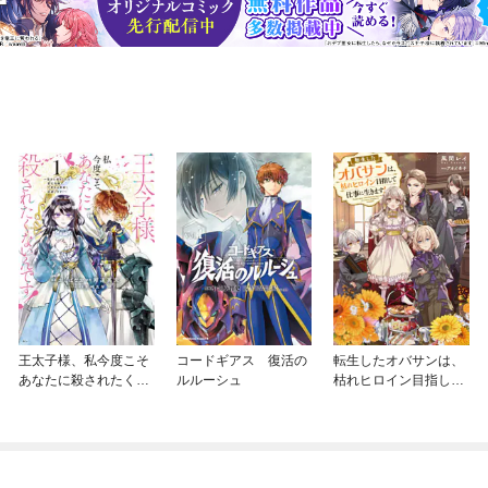
王太子様、私今度こそ
コードギアス 復活の
転生したオバサンは、
あなたに殺されたくな
ルルーシュ
枯れヒロイン目指して
いんです！ ～聖女に
仕事に生きます！
嵌められた貧乏令嬢、
二度目は串刺し回避し
ます！～