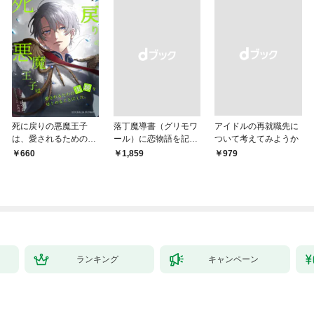
死に戻りの悪魔王子
落丁魔導書（グリモワ
アイドルの再就職先に
は、愛されるための実
ール）に恋物語を記す
ついて考えてみようか
験をはじめることにし
には【イラスト付き】
660
￥1,859
￥979
た。（１）
【単行本書き下ろしSS
付き】
ランキング
キャンペーン