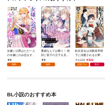
女嫌い公爵はただ一人
重婚なんてお断り！ 絶
転生皇女は冷酷皇帝陛
の令嬢にのみ恋をする
対に双子の王子を見分
下に溺愛されるが夢は
（分冊版）第１話
けてみせます！（分冊
冒険者です！
0
0
1,320
924
版） 第１話
無料
無料
試読フル
割引
BL小説のおすすめ本