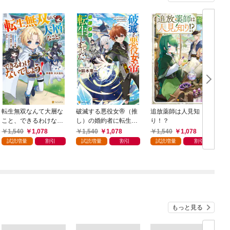
転生無双なんて大層な
破滅する悪役女帝（推
追放薬師は人見知
こと、できるわけない
し）の婚約者に転生し
り！？
でしょう！ 公爵令息
ました。
1,540
1,078
1,540
1,078
1,540
1,078
が家族、友達、精霊と
試読増量
割引
試読増量
割引
試読増量
割引
送る仲良しスローライ
フ
もっと見る