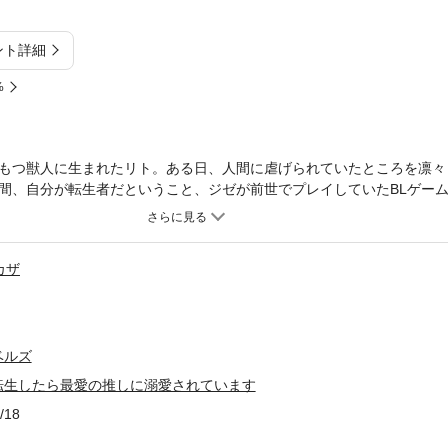
ント詳細
%
もつ獣人に生まれたリト。ある日、人間に虐げられていたところを凛々
間、自分が転生者だということ、ジゼが前世でプレイしていたBLゲー
ついたリトをジゼはやさしく看病してくれたうえに、従僕として邸にお
にいられるのは、うれしいけれど、あくまで自分は従僕だからと気持ち
ジゼは豪華な服を作ってくれたり、仕事を褒めてくれたりと、リトを愛
カザ
最愛の推しに愛でられる、ほのぼのやさしいBLファンタジー！ ※電子版
ベルズ
転生したら最愛の推しに溺愛されています
/18