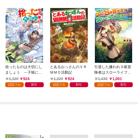
拾ったものは大切にし
とあるおっさんのＶＲ
引退した嫌われＳ級冒
ましょう ～子狼に気
ＭＭＯ活動記
険者はスローライフに
に入られた男の転移物
浸りたいのに！ 気が
1,320
924
1,320
924
1,430
1,001
語～
付いたら辺境が世界最
試読フル
割引
試読フル
割引
試読フル
割引
強の村になっていまし
た