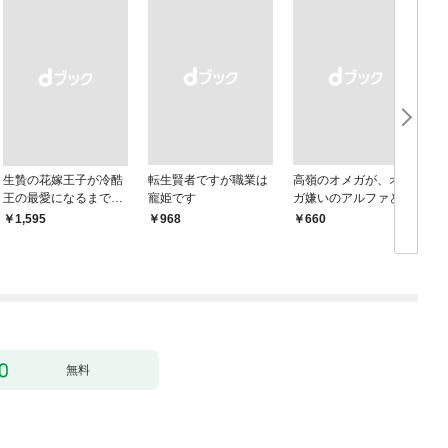
生贄の花嫁王子が冷酷
転生賢者ですが職業は
高嶺のオメガが、オメ
王の最愛になるまで
寵姫です
ガ嫌いのアルファと愛
【イラスト付き】【単
を知るまで1
￥1,595
￥968
￥660
行本書き下ろしSS付
き】
無料