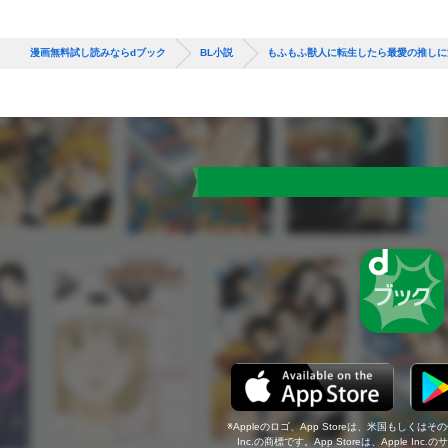
漫画無料試し読みならdブック
BL小説
もふもふ獣人に転生したら最愛の推しに
Appleのロゴ、App Storeは、米国もしくはそ
Inc.の商標です。App Storeは、Apple In