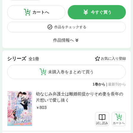
カートへ
今すぐ買う
作品をチェックする
作品情報へ
シリーズ
全1冊
お気に入り登録
未購入巻をまとめて買う
1巻から
|
最新刊から
幼なじみ弁護士は離婚前提かりそめ妻を長年の
片想いで愛し抜く
803
試し読み
カートへ