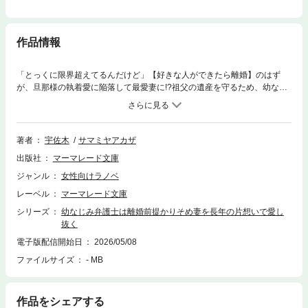
作品情報
「とっくに限界超えてるんだけど」【好きな人ができたら離婚】のはず
が、旦那様の執着愛に陥落して最愛妻に!?祖父の遺産を守るため、幼なじ
みのエリート弁護士・侑李と「好きな人ができたら離婚」という条件で結
婚した桜。優しい兄のような侑李に甘やかされる日々の中、彼に本気で恋
してしまう。切ない想いに揺れる桜を待っていたのは、侑李の長年秘めた
一途な執着愛で…。「俺と本当の夫婦になって」と溺愛を解禁した彼は、
著者
宇佐木
サマミヤアカザ
甘く激しい情熱で桜を離そうとせず!?
出版社
マーマレード文庫
ジャンル
女性向けラノベ
レーベル
マーマレード文庫
シリーズ
幼なじみ弁護士は離婚前提かりそめ妻を長年の片想いで愛し
抜く
電子版配信開始日
2026/05/08
ファイルサイズ
- MB
作品をシェアする