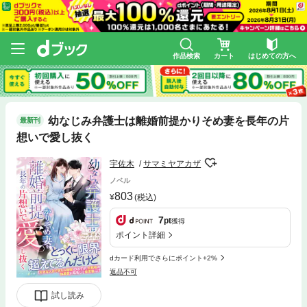
作品検索
カート
はじめての方へ
幼なじみ弁護士は離婚前提かりそめ妻を長年の片
最新刊
想いで愛し抜く
宇佐木
サマミヤアカザ
ノベル
803
(税込)
7
pt
獲得
ポイント詳細
dカード利用でさらにポイント+2%
返品不可
試し読み