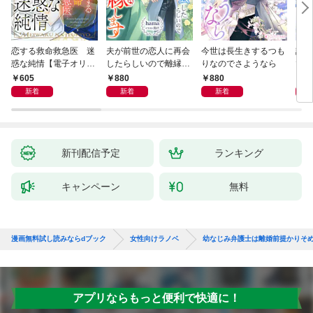
恋する救命救急医 迷
夫が前世の恋人に再会
今世は長生きするつも
話し
惑な純情【電子オリジ
したらしいので離縁し
りなのでさようなら
でし
ナル】
ます
605
880
880
1,
新着
新着
新着
新刊配信予定
ランキング
キャンペーン
無料
漫画無料試し読みならdブック
女性向けラノベ
幼なじみ弁護士は離婚前提かりそ
アプリならもっと便利で快適に！