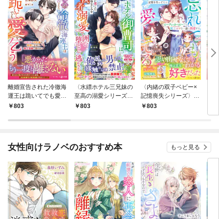
離婚宣告された冷徹海
〈水縹ホテル三兄妹の
〈内緒の双子ベビー×
〈剣
運王は跪いてでも愛を
至高の溺愛シリーズ〉
記憶喪失シリーズ〉氷
リー
乞う～幼馴染の初恋妻
策士なホテル御曹司
の不動産王は、記憶を
夫婦
803
803
803
8
は両想いを知り、極甘
は、兄に恋した幼なじ
失ってなおシークレッ
那様
復縁で囲われる～
みを執着溺愛で囲い堕
トベビーごと双子ママ
保護
とし逃がさない
を一途に執愛する～忘
い
れても愛してる～
女性向けラノベのおすすめ本
もっと見る