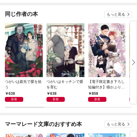
【財閥御曹司シリー
く
ます
ズ】
同じ作者の本
もっと見る
つがいは庭先で愛を拾
つがいはキッチンで愛
【電子限定書き下ろし
つが
う
を育む
短編付き】猫かぶり悪
見る
役令息と、一途な王子
638
638
858
7
新着
新着
新着
マーマレード文庫のおすすめ本
もっと見る