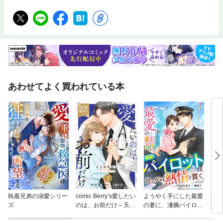
あわせてよく買われている本
執着兄弟の溺愛シリー
comic Berry’s愛したい
ようやく手にした最愛
浮気
ズ
のは、お前だけ～天才
の妻に、凄腕パイロッ
切ら
外科医の甘い策略～
トは揺るがぬ熱情を貫
医に