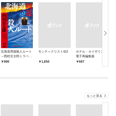
北海道周遊殺人ルート
モンテ＝クリスト伯3
ホテル・カイザリン
～西村京太郎トラベル
電子再編集版
ミステリー・セレクシ
990
￥1,650
￥687
￥
ョン（1）～
もっと見る