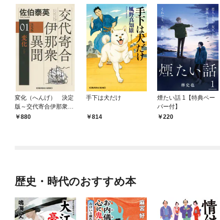
変化（へんげ） 決定
手下は犬だけ
煙たい話 1【特典ペー
版～交代寄合伊那衆異
パー付】
聞（1）～
880
814
220
歴史・時代のおすすめ本