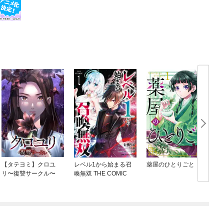
【タテヨミ】クロユ
レベル1から始まる召
薬屋のひとりごと
リ〜復讐サークル〜
喚無双 THE COMIC