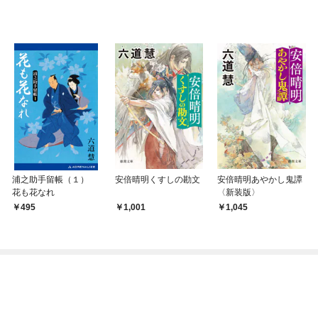
浦之助手留帳（１）
安倍晴明くすしの勘文
安倍晴明あやかし鬼譚
花も花なれ
〈新装版〉
495
1,001
1,045