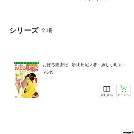
シリーズ
全1冊
おぼろ隠密記 歌比丘尼ノ巻～妖し小町五～
649
試し読み
カートへ