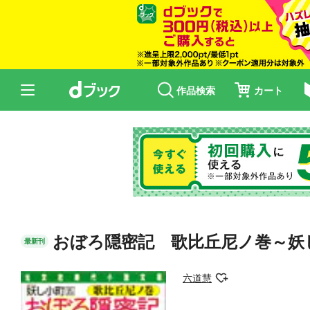
作品検索
カート
おぼろ隠密記 歌比丘尼ノ巻～妖
最新刊
六道慧