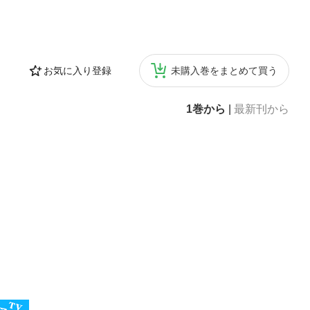
お気に入り登録
未購入巻をまとめて買う
1巻から
|
最新刊から