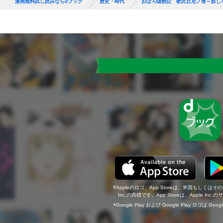
漫画無料試し読みならdブック
歴史・時代
おぼろ隠密記 歌比丘尼ノ巻～妖し
Appleのロゴ、App Storeは、米国もしくはそ
Inc.の商標です。App Storeは、Apple In
Google Play および Google Play ロゴは Go