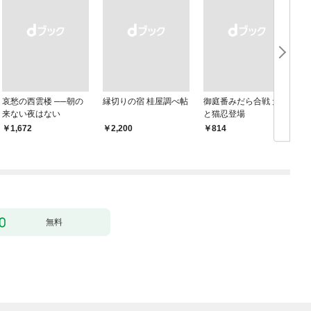
哀愁の西雲楼 ──朝の
縁切りの宿 桂屋調べ帖
御庭番みだら合戦 犬忍
来ない夜はない
と猫忍登場
￥1,672
￥2,200
￥814
￥
無料