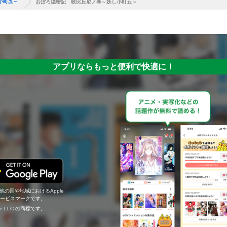
小町五～
おぼろ隠密記 歌比丘尼ノ巻～妖し小町五～
アプリならもっと便利で快適に！
の他の国や地域におけるApple
c.のサービスマークです。
ogle LLC の商標です。