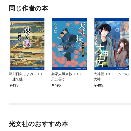
同じ作者の本
深川日向ごよみ（１）
御家人風来抄（１）
大神伝（１） ムーの
凍て蝶
天は長く
大神
495
495
495
光文社のおすすめ本