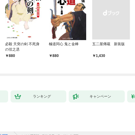
必殺 天突の剣 不死身
極道同心 鬼と金棒
五二屋傳蔵 新装版
の弦之丞
880
880
￥1,430
ランキング
キャンペーン