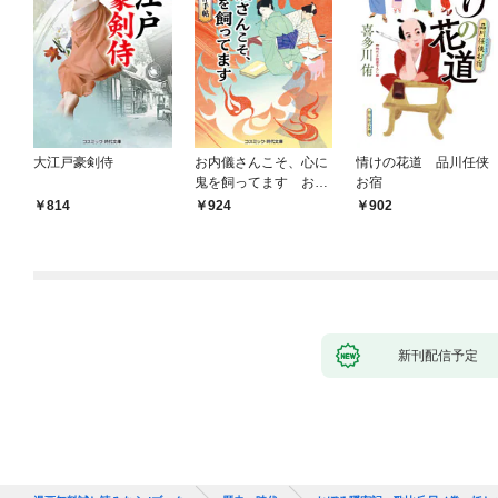
大江戸豪剣侍
お内儀さんこそ、心に
情けの花道 品川任侠
鬼を飼ってます おけ
お宿
いの戯作手帖
814
924
902
新刊配信予定