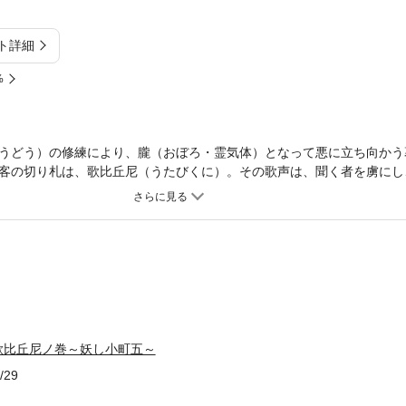
ト詳細
%
うどう）の修練により、朧（おぼろ・霊気体）となって悪に立ち向かう
客の切り札は、歌比丘尼（うたびくに）。その歌声は、聞く者を虜にし
の暁良（あきら）、拓海と、宿敵・雲伯に最後の闘いを挑むが、比丘尼
結末。好評シリーズ全五巻、堂々完結。
歌比丘尼ノ巻～妖し小町五～
/29