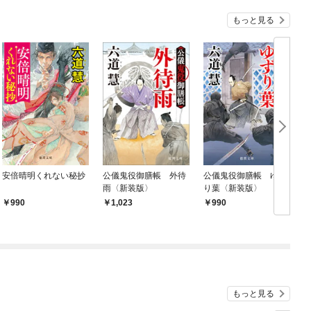
もっと見る
安倍晴明くれない秘抄
公儀鬼役御膳帳 外待
公儀鬼役御膳帳 ゆず
雨〈新装版〉
り葉〈新装版〉
990
1,023
990
もっと見る