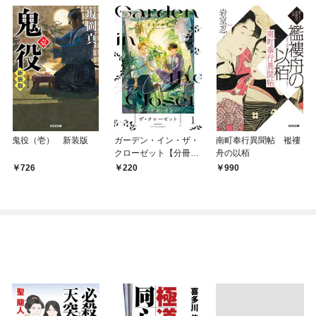
鬼役（壱） 新装版
ガーデン・イン・ザ・
南町奉行異聞帖 襤褸
クローゼット【分冊
舟の以栢
版】1
726
220
990