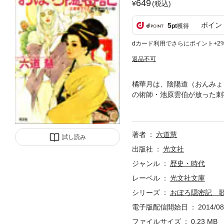
649
(税込)
ポイン
5
pt
獲得
dカード利用でさらにポイント+2
返品不可
橘華月は、陰陽道（おんみょ
の術師・池原雲伯が放った刺
れさせてしまう。朧は、仲間
は……。死闘の果て、感動の
著者
六道慧
試し読み
出版社
光文社
ジャンル
歴史・時代
レーベル
光文社文庫
シリーズ
おぼろ隠密記 
電子版配信開始日
2014/08
ファイルサイズ
0.23 MB