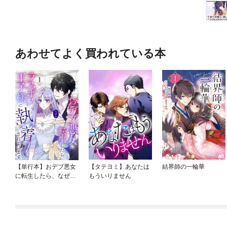
あわせてよく買われている本
【単行本】おデブ悪女
【タテヨミ】あなたは
結界師の一輪華
に転生したら、なぜか
もういりません
ラスボス王子様に執着
されています