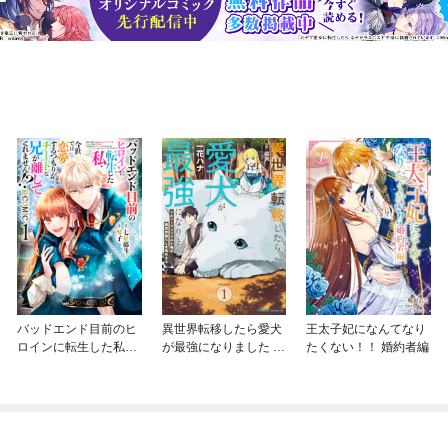
バッドエンド目前のヒ
異世界転移したら愛犬
王太子妃になんてなり
ロインに転生した私、
が最強になりました ～
たくない！！ 婚約者編
今世では恋愛するつも
シルバーフェンリルと
りがチートな兄が離し
俺が異世界暮らしを始
てくれません！？@C
めたら～ THE COMIC
OMIC