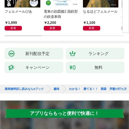
フェルメールぴあ
電車の顔図鑑2 国鉄型
なるほどフェルメール
大人
の鉄道車両
ハン
1,999
2,200
1,100
1,
新着
新着
新着
新刊配信予定
ランキング
キャンペーン
無料
漫画無料試し読みならdブック
趣味
わかる！ 勝てる！！ 囲碁 序盤の打ち方
アプリならもっと便利で快適に！