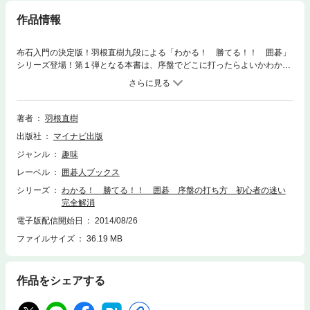
作品情報
布石入門の決定版！羽根直樹九段による「わかる！ 勝てる！！ 囲碁」
シリーズ登場！第１弾となる本書は、序盤でどこに打ったらよいかわから
ない、という方のために、何を目安にして打ったらよいのかを、布石と定
石の基本を中心に解説します。羽根九段は「布石に正解はないが、失敗は
ある」と言います。布石で失敗しないためには、「シマリ」や「ヒラキ」
などの隅や辺を打つときの基本、そして星・小目の基本定石を理解するこ
著者
羽根直樹
とが大事なのです。単に手の解説だけでなく、なぜそう打つのか、１手ず
出版社
マイナビ出版
つ手順を追って、着手の意味が理解できるように解説しているので、実戦
にも簡単に応用することができます。本書を繰り返し読んで序盤の打ち方
ジャンル
趣味
を身につければ、連戦連勝間違いなし！？
レーベル
囲碁人ブックス
シリーズ
わかる！ 勝てる！！ 囲碁 序盤の打ち方 初心者の迷い
完全解消
電子版配信開始日
2014/08/26
ファイルサイズ
36.19 MB
作品をシェアする