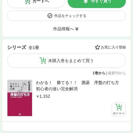
カートへ
今すぐ買う
作品をチェックする
作品情報へ
シリーズ
全1冊
お気に入り登録
未購入巻をまとめて買う
1巻から
|
最新刊から
わかる！ 勝てる！！ 囲碁 序盤の打ち方
初心者の迷い完全解消
1,152
カートへ