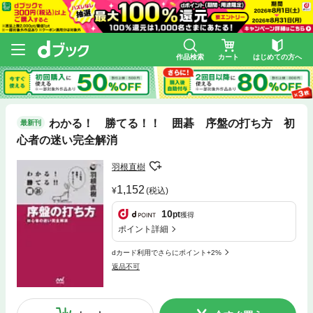
作品検索
カート
はじめての方へ
わかる！ 勝てる！！ 囲碁 序盤の打ち方 初
最新刊
心者の迷い完全解消
羽根直樹
1,152
(税込)
10
pt
獲得
ポイント詳細
dカード利用でさらにポイント+2%
返品不可