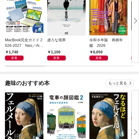
MacBook完全ガイド 2
虚ろな境界
令和８年版 将棋年
つく
026-2027 Neo／Air
鑑 2026
像生
／Pro対応
1,740
1,100
6,050
4,
新着
新着
新着
趣味のおすすめ本
もっと見る