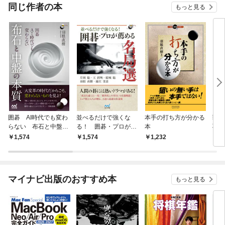
同じ作者の本
もっと見る
囲碁 AI時代でも変わ
並べるだけで強くな
本手の打ち方が分かる
戦
らない 布石と中盤の
る！ 囲碁・プロが薦
本
羽根
本質
める名局選
1,574
1,574
1,232
1,
マイナビ出版のおすすめ本
もっと見る