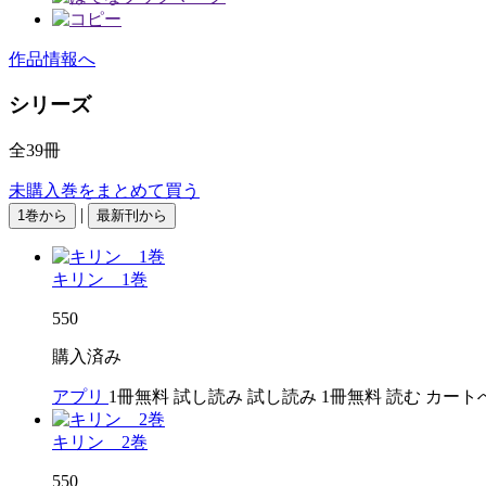
作品情報へ
シリーズ
全39冊
未購入巻をまとめて買う
|
1巻から
最新刊から
キリン 1巻
550
購入済み
アプリ
1冊無料
試し読み
試し読み
1冊無料
読む
カート
キリン 2巻
550