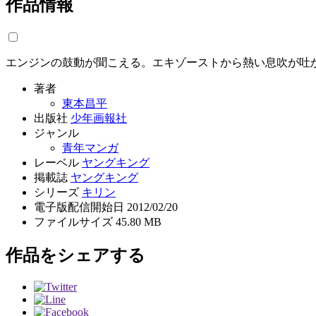
作品情報
エンジンの鼓動が聞こえる。エキゾーストから熱い息吹が吐か
著者
東本昌平
出版社
少年画報社
ジャンル
青年マンガ
レーベル
ヤングキング
掲載誌
ヤングキング
シリーズ
キリン
電子版配信開始日
2012/02/20
ファイルサイズ
45.80 MB
作品をシェアする