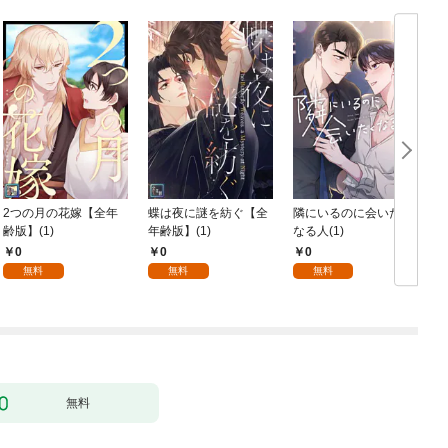
2つの月の花嫁【全年
蝶は夜に謎を紡ぐ【全
隣にいるのに会いたく
齢版】(1)
年齢版】(1)
なる人(1)
0
0
0
無料
無料
無料
無料