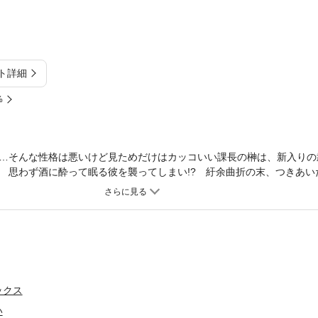
ト詳細
%
…そんな性格は悪いけど見ためだけはカッコいい課長の榊は、新入りの
 思わず酒に酔って眠る彼を襲ってしまい!? 紆余曲折の末、つきあい
!! そんな一筋縄ではいかない大人のらぶコメ。
ックス
い