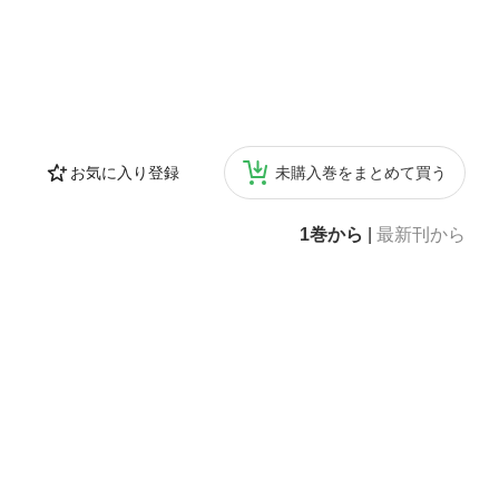
お気に入り登録
未購入巻をまとめて買う
1巻から
|
最新刊から