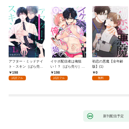
アフター・ミッドナイ
イケボ配信者は俺狙
初恋の悪魔【全年齢
ト・スキン［ばら売
い！？［ばら売り］
版】(1)
り］ 第1話
第1話
198
198
0
試読フル
試読フル
無料
新刊配信予定