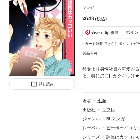
マンガ
649
(税込)
ポイン
5
pt
獲得
dカード利用でさらにポイント+2
返品不可
彼女より男性社員を可愛がる
る。特に尻に目がクギづけ★
っちが上か下かで揉めに揉め
試し読み
著者
七海
出版社
リブレ
ジャンル
BLマンガ
レーベル
ビーボーイコミ
シリーズ
課長はカッコい