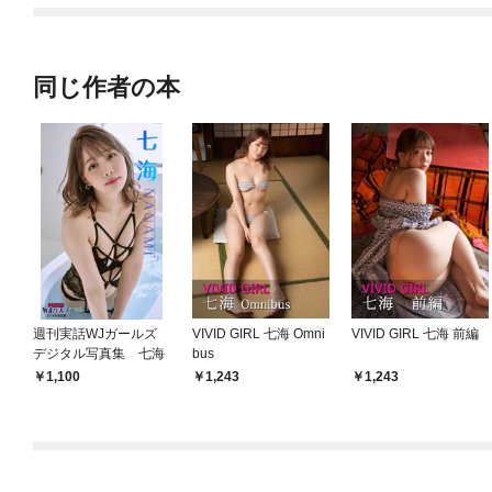
てくれません！？@C
OMIC
同じ作者の本
週刊実話WJガールズ
VIVID GIRL 七海 Omni
VIVID GIRL 七海 前編
デジタル写真集 七海
bus
1,100
1,243
1,243