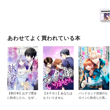
あわせてよく買われている本
【単行本】おデブ悪女
【タテヨミ】あなたは
バッドエンド目前のヒ
に転生したら、なぜか
もういりません
ロインに転生した私、
ラスボス王子様に執着
今世では恋愛するつも
されています
りがチートな兄が離し