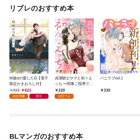
リブレのおすすめ本
特級αの愛したΩ【電子
貞潔騎士サマと初々え
バニラブvol.1
限定かきおろし付】
っち 〜閨事ご指導でき
かねます！〜（1）
888
621
220
330
試読増量
割引
試読フル
BLマンガのおすすめ本