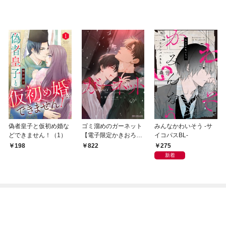
偽者皇子と仮初め婚な
ゴミ溜めのガーネット
みんなかわいそう -サ
どできません！（1）
【電子限定かきおろし
イコパスBL-
付】
275
198
822
新着