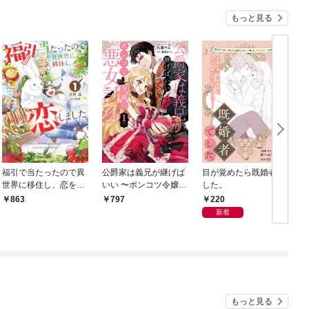
もっと見る
福引で当たったので異
公爵家は義兄が継げば
目が覚めたら既婚者で
世界に移住し、恋をし
いい 〜ポンコツ令嬢の
した。
ました（1）【電子限
悪女計画〜 1【電子限
220
863
797
定かきおろし付】
定かきおろし付】
新着
もっと見る