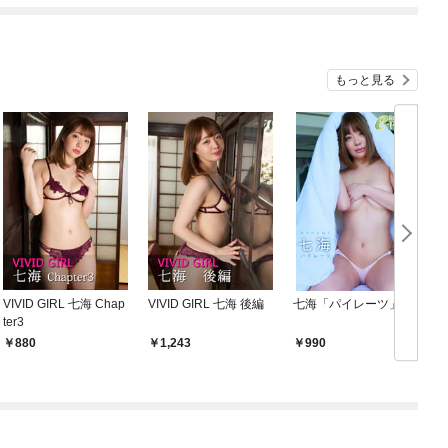
めたら～ THE COMIC
もっと見る
VIVID GIRL 七海 Chap
VIVID GIRL 七海 後編
七海「パイレーツ」
ダ
ter3
880
1,243
990