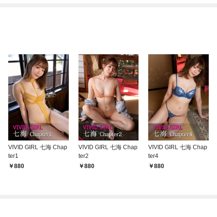
ね！？)
VIVID GIRL 七海 Chap
VIVID GIRL 七海 Chap
VIVID GIRL 七海 Chap
ter1
ter2
ter4
880
880
880