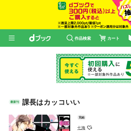
作品検索
カート
課長はカッコいい
最新刊
完結
七海