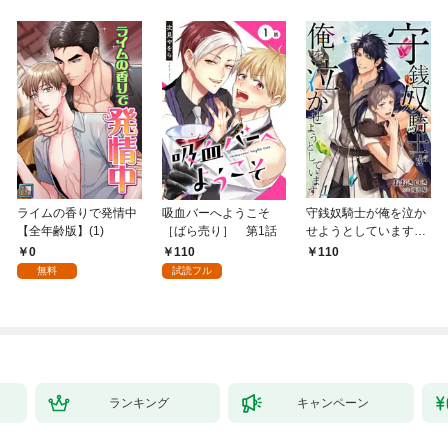
ライムの香りで発情中
吸血バーへようこそ
守銭奴騎士が俺を泣か
【全年齢版】(1)
［ばら売り］ 第1話
せようとしています
【単話】 1
0
110
110
無料
試読フル
ランキング
キャンペーン