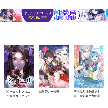
【タテヨミ】クロユ
結界師の一輪華
病弱な悪役令嬢です
リ〜復讐サークル〜
が、婚約者が過保護す
ぎて逃げ出したい(私た
ち犬猿の仲でしたよ