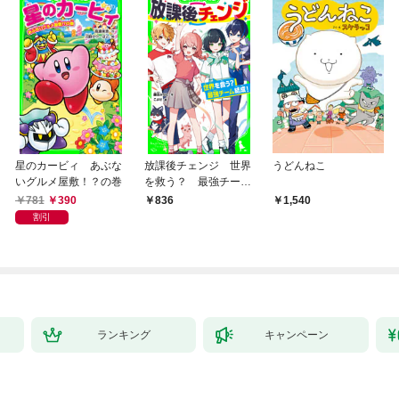
星のカービィ あぶな
放課後チェンジ 世界
うどんねこ
いグルメ屋敷！？の巻
を救う？ 最強チーム
結成！
781
390
836
1,540
割引
ランキング
キャンペーン