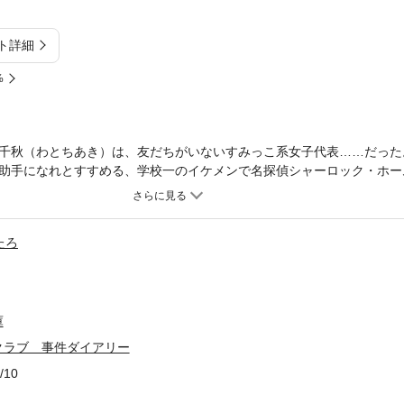
ト詳細
%
千秋（わとちあき）は、友だちがいないすみっこ系女子代表……だった
助手になれとすすめる、学校一のイケメンで名探偵シャーロック・ホー
そうろく）や、保健室登校を繰り返していた、読書家女子の新実早沙に
 な予感！！合宿や読書会、初めての楽しいイベントを心待ちにする千
愛するすべての人、必読の1冊です！＜小学上級・中学から すべての
たろ
庫
クラブ 事件ダイアリー
/10