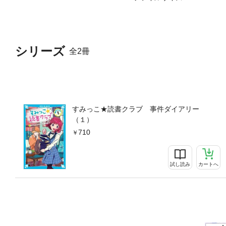
シリーズ
全2冊
すみっこ★読書クラブ 事件ダイアリー
（１）
710
試し読み
カートへ