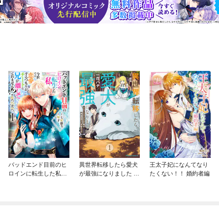
バッドエンド目前のヒ
異世界転移したら愛犬
王太子妃になんてなり
ロインに転生した私、
が最強になりました ～
たくない！！ 婚約者編
今世では恋愛するつも
シルバーフェンリルと
りがチートな兄が離し
俺が異世界暮らしを始
てくれません！？@C
めたら～ THE COMIC
OMIC