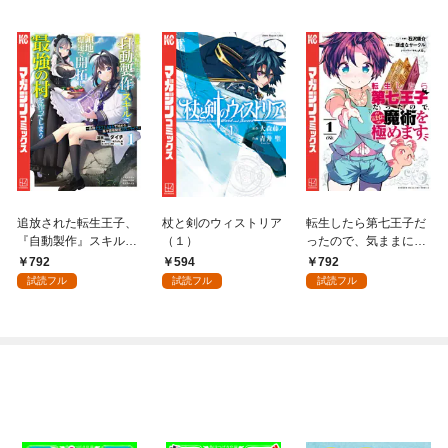
追放された転生王子、
杖と剣のウィストリア
転生したら第七王子だ
『自動製作』スキルで
（１）
ったので、気ままに魔
領地を爆速で開拓し最
術を極めます（１）
792
594
792
強の村を作ってしまう
試読フル
試読フル
試読フル
～最強クラフトスキル
で始める、楽々領地開
拓スローライフ～
（１）