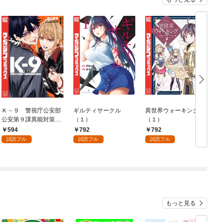
Ｋ－９ 警視庁公安部
ギルティサークル
異世界ウォーキング
公安第９課異能対策係
（１）
（１）
（１）
594
792
792
試読フル
試読フル
試読フル
もっと見る