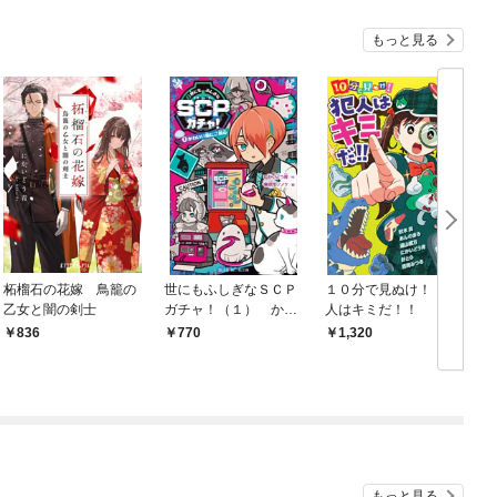
もっと見る
柘榴石の花嫁 鳥籠の
世にもふしぎなＳＣＰ
１０分で見ぬけ！ 犯
乙女と闇の剣士
ガチャ！（１） かわ
人はキミだ！！
いい猫にご用心
836
770
1,320
もっと見る