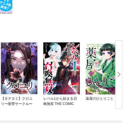
【タテヨミ】クロユ
レベル1から始まる召
薬屋のひとりごと
リ〜復讐サークル〜
喚無双 THE COMIC