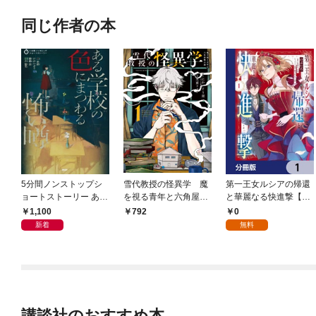
同じ作者の本
5分間ノンストップシ
雪代教授の怪異学 魔
第一王女ルシアの帰還
ョートストーリー ある
を視る青年と六角屋敷
と華麗なる快進撃【分
学校の色にまつわる怖
の謎 １巻
冊版】 1
1,100
0
792
い噂
新着
無料
講談社のおすすめ本