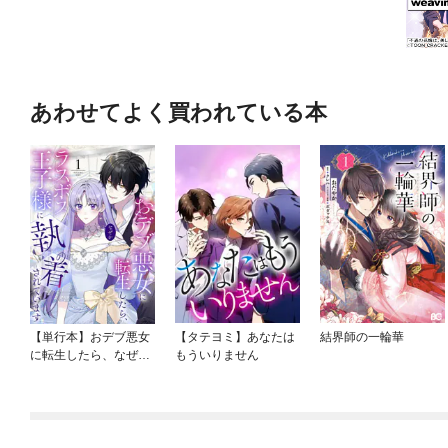
あわせてよく買われている本
【単行本】おデブ悪女
【タテヨミ】あなたは
結界師の一輪華
に転生したら、なぜか
もういりません
ラスボス王子様に執着
されています