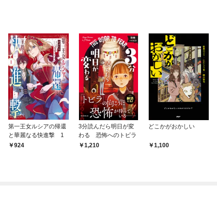
第一王女ルシアの帰還
3分読んだら明日が変
どこかがおかしい
と華麗なる快進撃 1
わる 恐怖へのトビラ
924
1,210
1,100