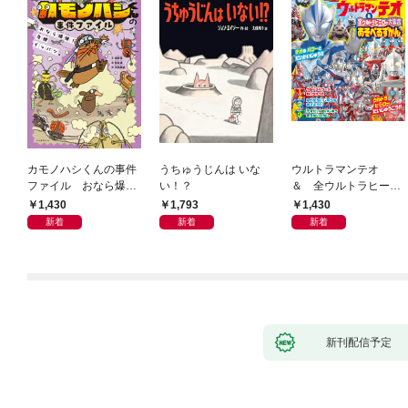
カモノハシくんの事件
うちゅうじんは いな
ウルトラマンテオ
ファイル おなら爆
い！？
＆ 全ウルトラヒーロ
弾！ 危機イッパツ編
ー大集合 あそべるず
1,430
1,793
1,430
かん
新着
新着
新着
新刊配信予定