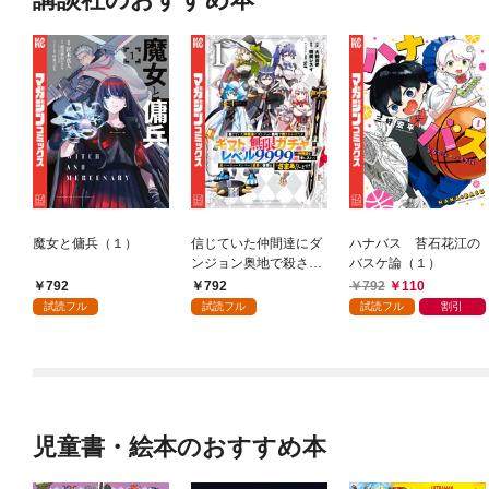
魔女と傭兵（１）
信じていた仲間達にダ
ハナバス 苔石花江の
ンジョン奥地で殺され
バスケ論（１）
かけたがギフト『無限
792
792
792
110
ガチャ』でレベル９９
試読フル
試読フル
試読フル
割引
９９の仲間達を手に入
れて元パーティーメン
バーと世界に復讐＆
『ざまぁ！』します！
（１）
児童書・絵本のおすすめ本