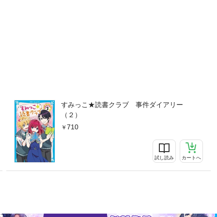
すみっこ★読書クラブ 事件ダイアリー
（２）
710
試し読み
カートへ