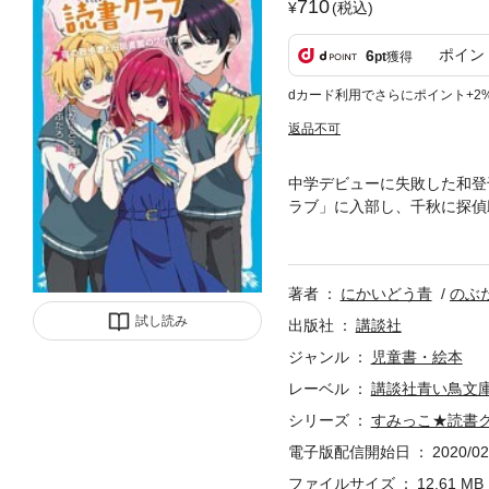
710
(税込)
ポイン
6
pt
獲得
dカード利用でさらにポイント+2
返品不可
中学デビューに失敗した和登
ラブ」に入部し、千秋に探偵
つ男子――本田宗六（ほんだ
居場所を見つけられそう！？
ぎな人物が現れて……。本を
著者
にかいどう青
のぶ
き＞
試し読み
出版社
講談社
ジャンル
児童書・絵本
レーベル
講談社青い鳥文
シリーズ
すみっこ★読書
電子版配信開始日
2020/02
ファイルサイズ
12.61 MB