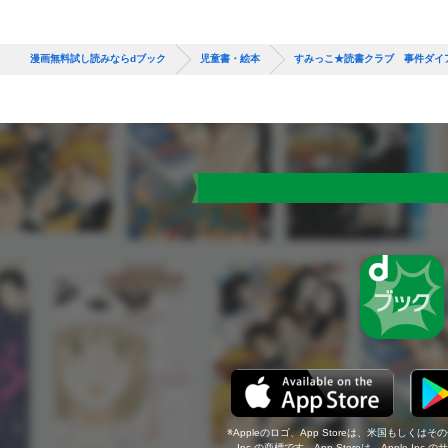
漫画無料試し読みならdブック
児童書・絵本
すみっこ★読書クラブ 事件ダイ
Appleのロゴ、App Storeは、米国もしくはそ
Inc.の商標です。App Storeは、Apple In