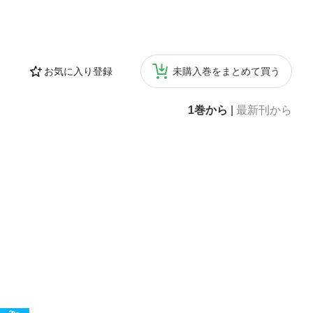
お気に入り登録
未購入巻をまとめて買う
1巻から
|
最新刊から