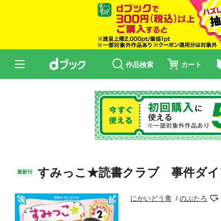
作品検索
カート
すみっこ★読書クラブ 事件ダイ
最新刊
にかいどう青
のぶたろ