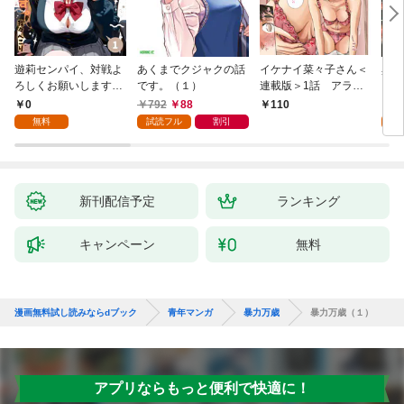
遊莉センパイ、対戦よ
あくまでクジャクの話
イケナイ菜々子さん＜
異世
ろしくお願いします。
です。（１）
連載版＞1話 アラフ
1
ォー女神と初体験
0
792
88
7
110
無料
試読フル
割引
試
新刊配信予定
ランキング
キャンペーン
無料
漫画無料試し読みならdブック
青年マンガ
暴力万歳
暴力万歳（１）
アプリならもっと便利で快適に！