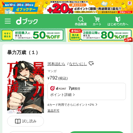
作品検索
カート
はじめての方へ
暴力万歳（１）
河本ほむら
なだいにし
マンガ
792
(税込)
7
pt
獲得
ポイント詳細
dカード利用でさらにポイント+2%
返品不可
試し読み