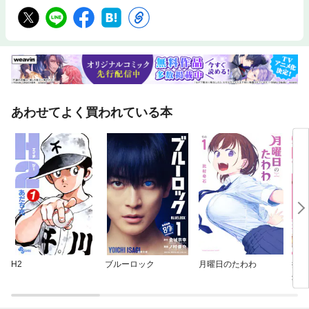
あわせてよく買われている本
H2
ブルーロック
月曜日のたわわ
撲殺
処刑