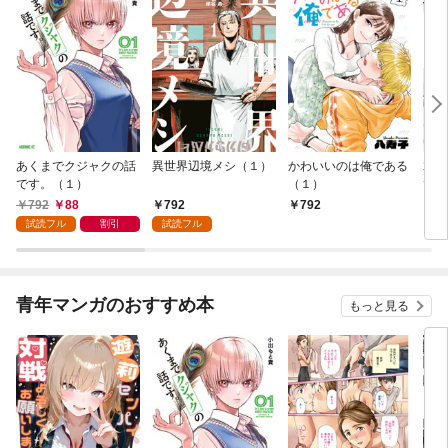
あくまでクジャクの話
異世界辺境メシ（１）
かわいいのは俺である
君が
です。（１）
（１）
て 
792
88
792
792
2
試読フル
割引
試読フル
青年マンガのおすすめ本
もっと見る