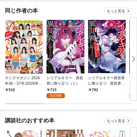
同じ作者の本
もっと見る
ヤングマガジン 2026
シリアルキラー 異世
シリアルキラー異世界
10
年36・37号 [2026年8
界に降り立つ（１）
に降り立つ 異世界バ
月3日発売]
トルロイヤル1巻
715
1
510
792
試読増量
試
講談社のおすすめ本
もっと見る