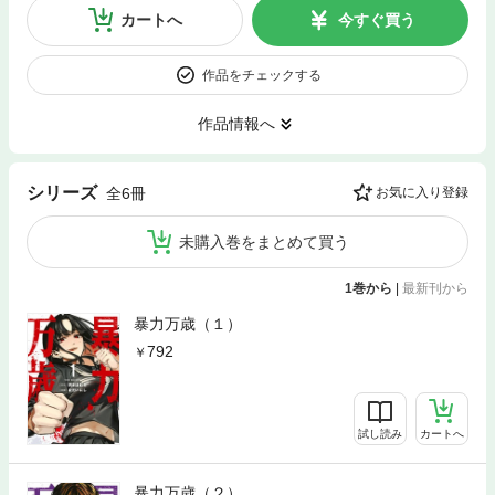
カートへ
今すぐ買う
作品をチェックする
作品情報へ
シリーズ
全6冊
お気に入り登録
未購入巻をまとめて買う
1巻から
|
最新刊から
暴力万歳（１）
792
試し読み
カートへ
暴力万歳（２）