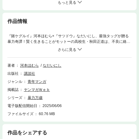
もっと見る
作品情報
『賭ケグルイ』河本ほむら×『サツドウ』なだいにし、最強タッグが贈る
暴力奇譚！賢く生きることがモットーの高校生・秋田正道は、不良に絡ま
れているところを女子高生・六道せつなに助けられる。「僕にも喧嘩を教
えてくれないか？」打算と憧れから六道に喧嘩の指導を依頼する秋田だっ
たが、突如六道は秋田に牙を剥く。「暴力こそこの世界の唯一のルール」
と断言する六道との出会いから秋田は“暴力”の世界に足を踏み入れてい
著者
河本ほむら
なだいにし
く！
出版社
講談社
ジャンル
青年マンガ
掲載誌
ヤンマガＷｅｂ
シリーズ
暴力万歳
電子版配信開始日
2025/06/06
ファイルサイズ
60.76 MB
作品をシェアする