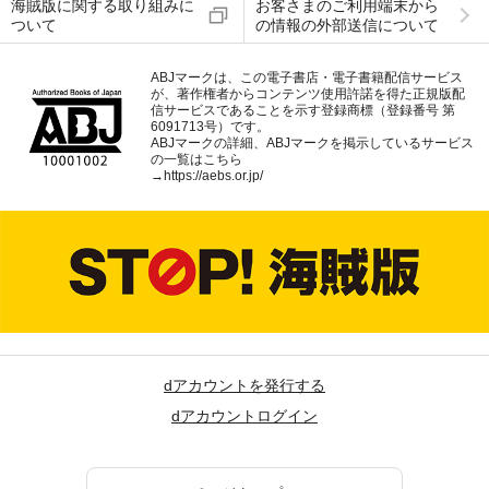
海賊版に関する取り組みに
お客さまのご利用端末から
ついて
の情報の外部送信について
ABJマークは、この電子書店・電子書籍配信サービス
が、著作権者からコンテンツ使用許諾を得た正規版配
信サービスであることを示す登録商標（登録番号 第
6091713号）です。
ABJマークの詳細、ABJマークを掲示しているサービス
の一覧はこちら
→
https://aebs.or.jp/
dアカウントを発行する
dアカウントログイン