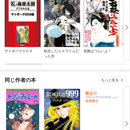
サイボーグ００９
転生したらスライムだ
若殿はつらいよ！
アト
った件
グ
同じ作者の本
もっと見る