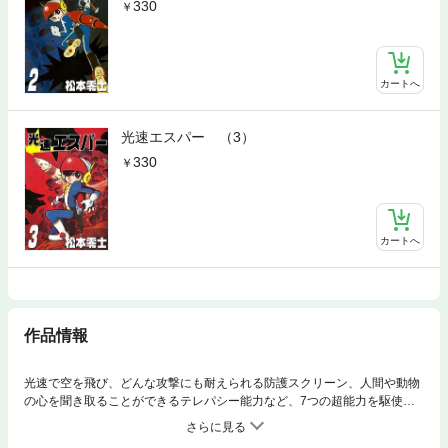
330
カートへ
光速エスパー （3）
330
カートへ
作品情報
光速で空を飛び、どんな攻撃にも耐えられる防護スクリーン、人間や動物
の心を聞き取ることができるテレパシー能力など、7つの超能力を駆使し
て、地球の平和を守る少年・エスパー！冥王星調査に乗り出した人類だっ
たが、調査船からの連絡は絶たれ、誰も搭乗していない調査船だけが地球