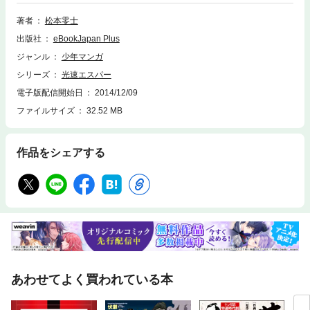
に戻ってきてしまう。救助にむかったエスパーが冥王星でみたものは、植
物が生い茂り、文明の痕跡が残る冥王星だった。冥王星で文明を築いた人
著者
松本零士
類はどこへ消えたのか？ エスパーは衝撃の事実を知る……。少年たちの
出版社
eBookJapan Plus
憧れ『光速エスパー』がここに完結！
ジャンル
少年マンガ
シリーズ
光速エスパー
電子版配信開始日
2014/12/09
ファイルサイズ
32.52 MB
作品をシェアする
あわせてよく買われている本