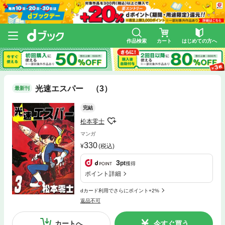
作品検索
カート
はじめての方へ
光速エスパー （3）
最新刊
完結
松本零士
マンガ
330
(税込)
3
pt
獲得
ポイント詳細
dカード利用でさらにポイント+2%
返品不可
カートへ
今すぐ買う