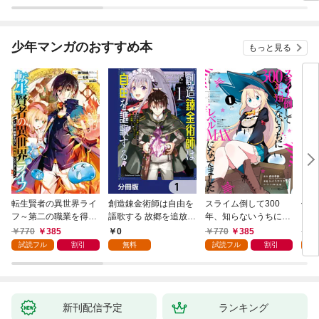
いま
少年マンガのおすすめ本
もっと見る
転生賢者の異世界ライ
創造錬金術師は自由を
スライム倒して300
信長
フ～第二の職業を得
謳歌する 故郷を追放さ
年、知らないうちにレ
て、世界最強になりま
れたら、魔王のお膝元
ベルMAXになってまし
770
385
0
770
385
7
した～ 1巻
で超絶効果のマジック
た 1巻
試読フル
割引
無料
試読フル
割引
試
アイテム作り放題にな
りました【分冊版】
1
新刊配信予定
ランキング