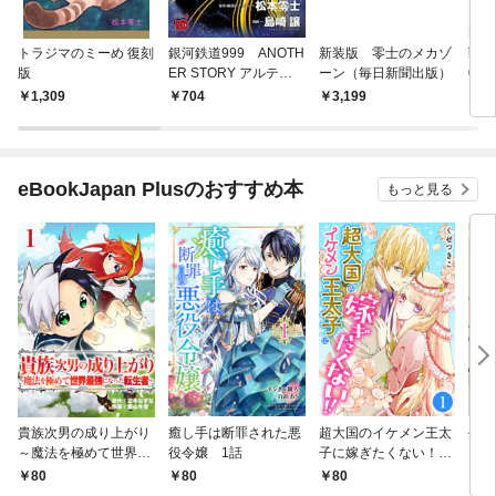
トラジマのミーめ 復刻
銀河鉄道999 ANOTH
新装版 零士のメカゾ
戦争
版
ER STORY アルティ
ーン（毎日新聞出版）
0
メットジャーニー 1
1,309
704
3,199
2,
eBookJapan Plusのおすすめ本
もっと見る
貴族次男の成り上がり
癒し手は断罪された悪
超大国のイケメン王太
生産
～魔法を極めて世界最
役令嬢 1話
子に嫁ぎたくない！！
して
強になった転生者～
1話
も作
80
80
80
8
1話
パー