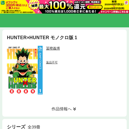
HUNTER×HUNTER モノクロ版 1
冨樫義博
返品不可
作品情報へ
シリーズ
全39冊