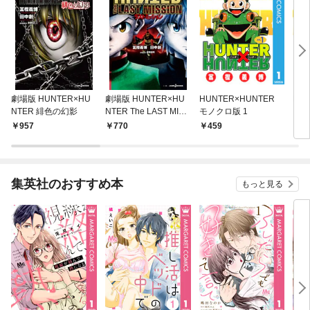
劇場版 HUNTER×HU
劇場版 HUNTER×HU
HUNTER×HUNTER
HU
NTER 緋色の幻影
NTER The LAST MISS
モノクロ版 1
カラ
ION
￥957
￥770
￥459
￥5
集英社のおすすめ本
もっと見る