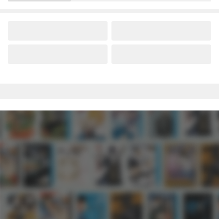
大学をクビになった
が、不届き者を倒して
が、出世した元教え子
いたら『最果ての魔
たちのおかげで何も困
女』と呼ばれるように
らない件～ 第1話
なる～ 第1話