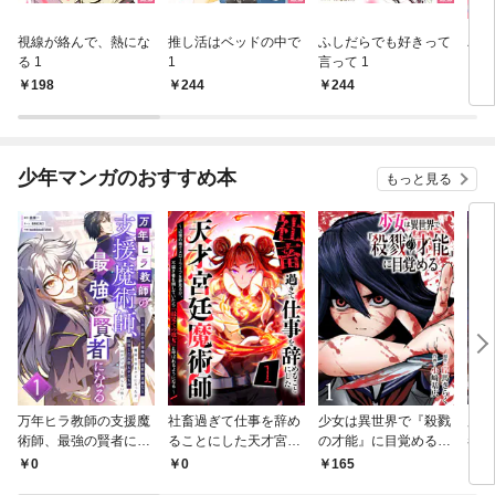
視線が絡んで、熱にな
推し活はベッドの中で
ふしだらでも好きって
パー
る 1
1
言って 1
ーシ
￥198
￥244
￥244
￥1
少年マンガのおすすめ本
もっと見る
万年ヒラ教師の支援魔
社畜過ぎて仕事を辞め
少女は異世界で『殺戮
魔王
術師、最強の賢者にな
ることにした天才宮廷
の才能』に目覚める
者パ
る～不人気の支援魔術
魔術師～辺境の地でス
(話売り) #1
やっ
￥0
￥0
￥165
￥2
師は給料泥棒だと魔術
ローライフを夢見る