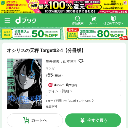
作品検索
カート
はじめての方へ
オシリスの天秤 Target03‐4【分冊版】
笠井健夫
山本晃司
マンガ
55
(税込)
0
pt
獲得
ポイント詳細
dカード利用でさらにポイント+2%
返品不可
カートへ
今すぐ買う