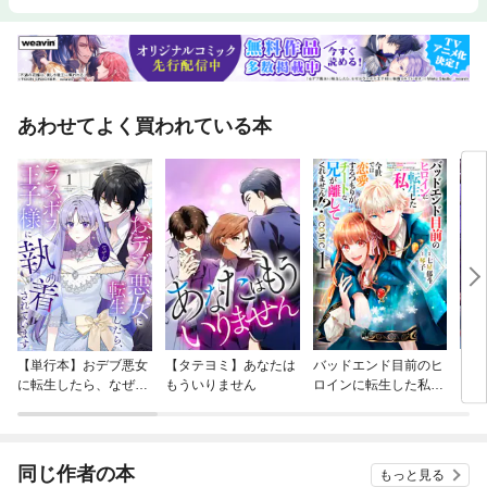
あわせてよく買われている本
【単行本】おデブ悪女
【タテヨミ】あなたは
バッドエンド目前のヒ
【タ
に転生したら、なぜか
もういりません
ロインに転生した私、
リ〜
ラスボス王子様に執着
今世では恋愛するつも
されています
りがチートな兄が離し
てくれません！？@C
OMIC
同じ作者の本
もっと見る