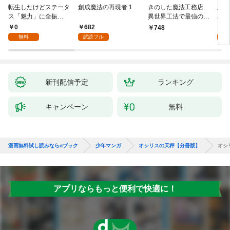
転生したけどステータ
創成魔法の再現者 1
きのした魔法工務店
王位
ス「魅力」に全振
異世界工法で最強の家
兆候
り！？(1)
づくりを（コミック）
入れ
0
682
0
748
１
る。
無料
試読フル
新刊配信予定
ランキング
キャンペーン
無料
漫画無料試し読みならdブック
少年マンガ
オシリスの天秤【分冊版】
オシリ
アプリならもっと便利で快適に！