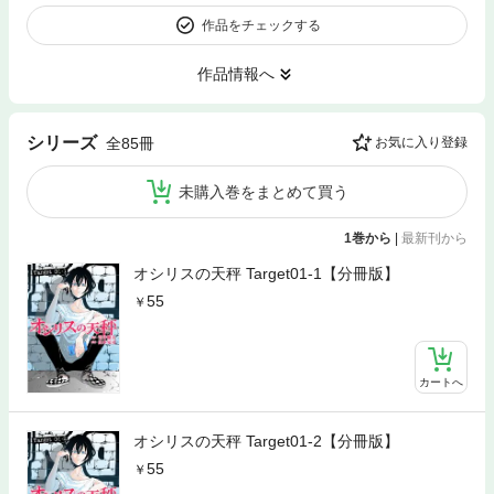
作品をチェックする
作品情報へ
シリーズ
全85冊
お気に入り登録
未購入巻をまとめて買う
1巻から
|
最新刊から
オシリスの天秤 Target01‐1【分冊版】
55
カートへ
オシリスの天秤 Target01‐2【分冊版】
55