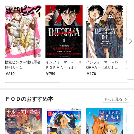
撲殺ピンク～性犯罪者
インフォーマ －ＩＮ
インフォーマ －INF
撲殺
処刑人～ 1
ＦＯＲＭＡ－（１）
ORMA－【単話】
バイ
（１）
819
759
176
8
ＦＯＤのおすすめ本
もっと見る