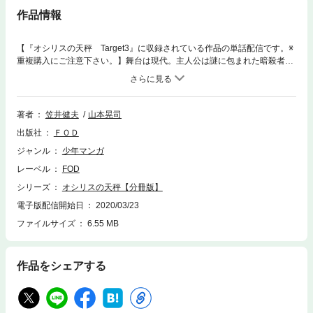
作品情報
【『オシリスの天秤 Target3』に収録されている作品の単話配信です。※
重複購入にご注意下さい。】舞台は現代。主人公は謎に包まれた暗殺者。
体が弱く、体術はもちろん銃の扱いも不得手である。およそ暗殺者として
の資質からほど遠い主人公だが、ある特殊能力によりその成功率は１０
０％を誇っている。彼は暗殺の依頼を受けると必ずターゲットに直接会
い、ターゲットが本当に殺されるべき人間かどうか確認したうえで仕事を
著者
笠井健夫
山本晃司
するのだが……。FODオリジナルアニメ『オシリスの天秤』の脚本家が、
出版社
ＦＯＤ
新たに書き下ろした脚本をコミック化。ターゲットたちの過去が語られ、
暗殺者の謎が徐々に明らかになっていく！
ジャンル
少年マンガ
レーベル
FOD
シリーズ
オシリスの天秤【分冊版】
電子版配信開始日
2020/03/23
ファイルサイズ
6.55 MB
作品をシェアする