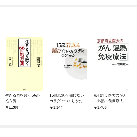
ね！？)
生きる力を磨く 66の
15歳若返る 錆びない
京都府立医大のがん
処方箋
カラダのつくりかた
「温熱・免疫療法」
1,200
1,144
1,400