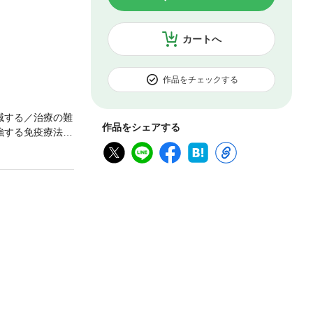
カートへ
作品をチェックする
滅する／治療の難
作品をシェアする
強する免疫療法
法／免疫細胞療
ぐ、さらに強力な
再発率が81％も
」の効果的な使い
かたを工夫する