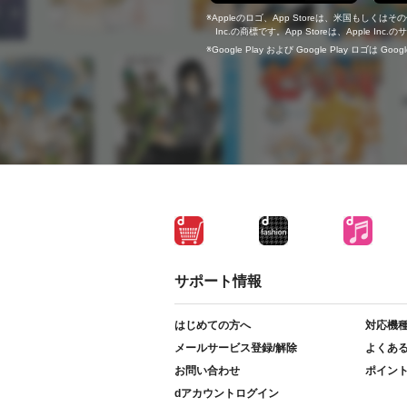
Appleのロゴ、App Storeは、米国もしくはそ
Inc.の商標です。App Storeは、Apple In
Google Play および Google Play ロゴは Go
サポート情報
はじめての方へ
対応機
メールサービス登録/解除
よくあ
お問い合わせ
ポイン
dアカウントログイン