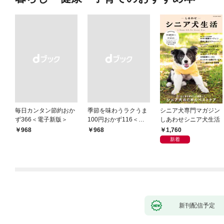
毎日カンタン節約おか
季節を味わうラクうま
シニア犬専門マガジン
ず366＜電子新版＞
100円おかず116＜電
しあわせシニア犬生活
子新版＞
1,760
￥968
￥968
新着
新刊配信予定