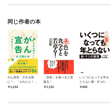
てくれません！？@C
OMIC
同じ作者の本
がん宣告「される前
「赤色」を食べると若
いくつになっても年を
に！」「されたら！」
返る！
とらない新・9つの習
まず読む本
慣
1,210
1,152
660