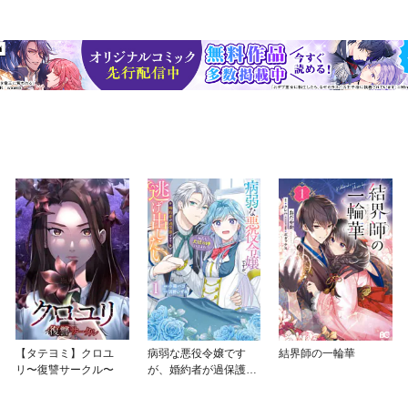
【タテヨミ】クロユ
病弱な悪役令嬢です
結界師の一輪華
リ〜復讐サークル〜
が、婚約者が過保護す
ぎて逃げ出したい(私た
ち犬猿の仲でしたよ