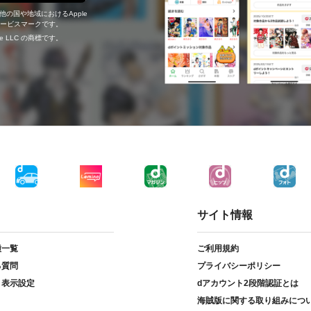
の他の国や地域におけるApple
c.のサービスマークです。
ogle LLC の商標です。
サイト情報
種一覧
ご利用規約
る質問
プライバシーポリシー
ト表示設定
dアカウント2段階認証とは
海賊版に関する取り組みにつ