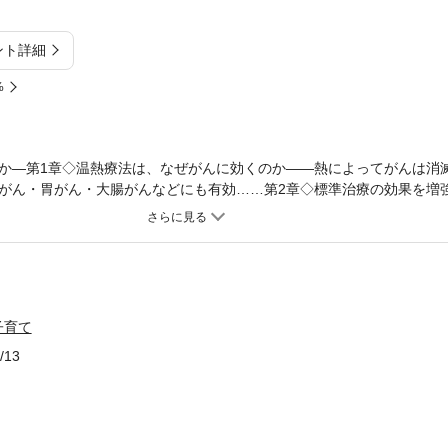
ント詳細
%
か—第1章◇温熱療法は、なぜがんに効くのか——熱によってがんは消
がん・胃がん・大腸がんなどにも有効……第2章◇標準治療の効果を増
される／がん治療も、基本は免疫／京都府立医大が行なってきた免疫療
が消えた……第3章◇自家がんワクチンで再発を予防する——再発を防
がんワクチン接種が一番効果的／末期の食道がんから帰還／肝臓がんの
肝臓がんがピタリと止まった……第4章◇総論と実践「温熱・免疫療法
「温熱・免疫療法」が必要・患者さんの症状と段階によって、併用のし
み合わせ など
子育て
/13