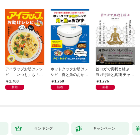
アイラップお助けレシ
ホットクックお助けレ
首ヨガで真我と結ぶ
ピ 「いつも」も「も
シピ 肉と魚のおか
ヨガ行法と真我 チャク
しも」もおいしい！
ず 少ない材料＆調味
ラと真我の関係 クンダ
1,760
1,760
1,776
料で、あとはスイッチ
リーニ上昇体験 次元上
新着
新着
新着
ポン！
昇と真我の関係
ランキング
キャンペーン