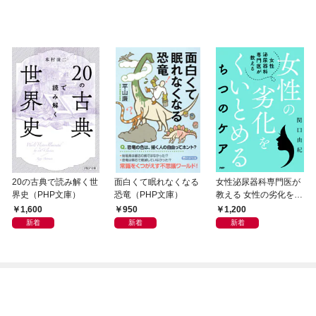
20の古典で読み解く世
面白くて眠れなくなる
女性泌尿器科専門医が
界史（PHP文庫）
恐竜（PHP文庫）
教える 女性の劣化をく
いとめる ちつのケア
1,600
950
1,200
新着
新着
新着