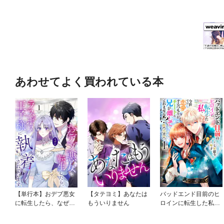
あわせてよく買われている本
【単行本】おデブ悪女
【タテヨミ】あなたは
バッドエンド目前のヒ
に転生したら、なぜか
もういりません
ロインに転生した私、
ラスボス王子様に執着
今世では恋愛するつも
されています
りがチートな兄が離し