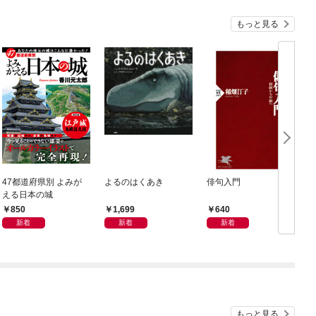
もっと見る
47都道府県別 よみが
よるのはくあき
俳句入門
える日本の城
850
1,699
640
新着
新着
新着
もっと見る