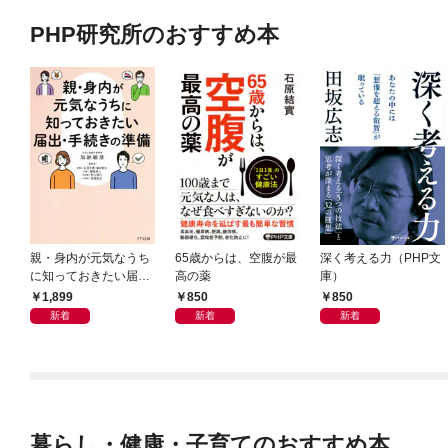
PHP研究所のおすすめ本
親・身内が元気なうち
65歳からは、空腹が最
深く考える力（PHP文
に知っておきたい届
高の薬
庫）
出・手続きの準備（き
1,899
850
850
ずな出版）
新着
新着
新着
暮らし・健康・子育てのおすすめ本