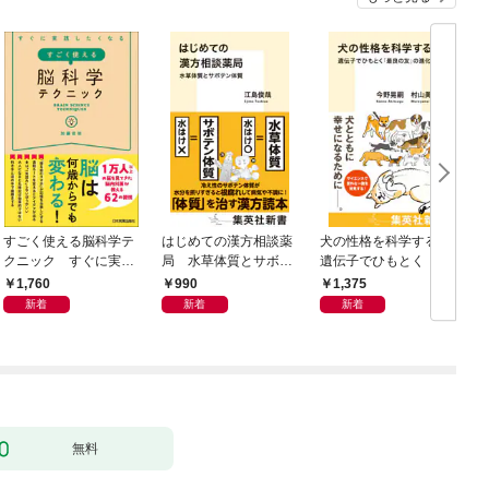
すごく使える脳科学テ
はじめての漢方相談薬
犬の性格を科学する
クニック すぐに実践
局 水草体質とサボテ
遺伝子でひもとく「最
したくなる
ン体質
良の友」の進化
1,760
990
1,375
新着
新着
新着
無料