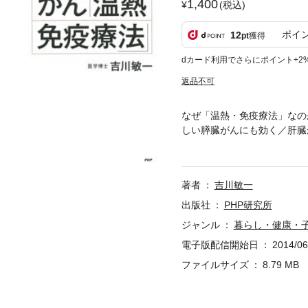
1,400
(税込)
ポイ
12
pt
獲得
dカード利用でさらにポイント+2
返品不可
なぜ「温熱・免疫療法」なの
しい膵臓がんにも効く／肝臓
——温熱療法で、免疫が強化
法の併用で、末期の膵臓がん
免疫増強法／手術直後の自家
著者
吉川敏一
低下／再発を繰り返していた
方資格——こんな人にこそ、
出版社
PHP研究所
／体にやさしい治療法との組
ジャンル
暮らし・健康・
電子版配信開始日
2014/06
ファイルサイズ
8.79 MB