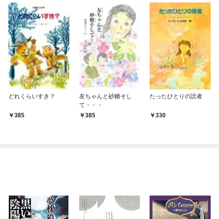
どれくらいすき？
友ちゃんと砂糖そし
たったひとりの読者
て・・・
385
385
330