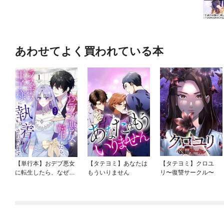
あわせてよく買われている本
【単行本】おデブ悪女
【タテヨミ】あなたは
【タテヨミ】クロユ
に転生したら、なぜか
もういりません
リ〜復讐サークル〜
ラスボス王子様に執着
されています