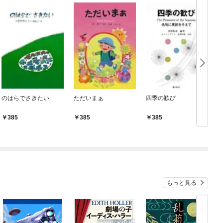
のはらでさきたい
ただいまぁ
四季の歓び
385
385
385
もっと見る