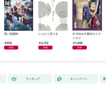
黒い陰陽師
レムかく語りき
Al Tetora II 暴砂のトロ
メロス
850
4,752
1,098
新着
新着
新着
ランキング
キャンペーン