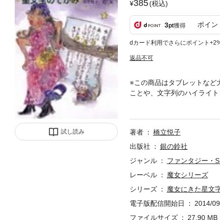
385
(税込)
ポイン
3
pt
獲得
dカード利用でさらにポイント+2
返品不可
※この商品はタブレットなど
ことや、文字列のハイライト
の川。その星たちから、魔女
に、さっそく宇宙へと旅立ち
試し読み
著者
橋立悦子
出版社
銀の鈴社
ジャンル
ファンタジー・S
レーベル
魔女シリーズ
シリーズ
魔女にきた星文
電子版配信開始日
2014/09
ファイルサイズ
27.90 MB