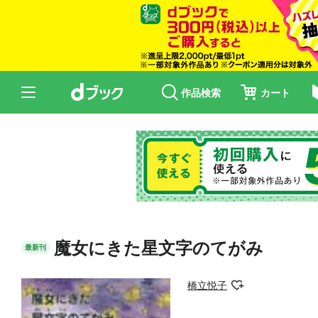
作品検索
カート
魔女にきた星文字のてがみ
最新刊
橋立悦子