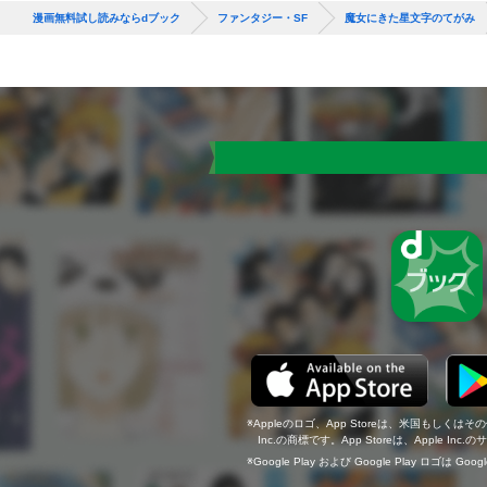
漫画無料試し読みならdブック
ファンタジー・SF
魔女にきた星文字のてがみ
Appleのロゴ、App Storeは、米国もしくはそ
Inc.の商標です。App Storeは、Apple In
Google Play および Google Play ロゴは Go