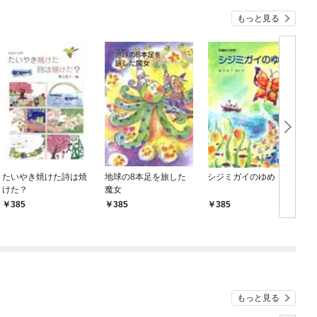
『ざまぁ！』します！
もっと見る
たいやき焼けた詩は焼
地球の8本足を旅した
シジミガイのゆめ
けた？
魔女
385
385
385
もっと見る