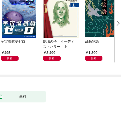
宇宙潜航艇ゼロ
劇場の子 イーディ
乱菊物語
ス・ハラー 上
495
3,400
1,300
新着
新着
新着
無料