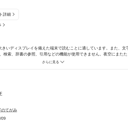
ト詳細
%
大きいディスプレイを備えた端末で読むことに適しています。また、文
、検索、辞書の参照、引用などの機能が使用できません。夜空にまたた
先生に星文字のてがみがきました。魔女のエッちゃんは、相棒の白ネコ
ます！
F
字のてがみ
/09