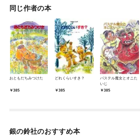
同じ作者の本
おともだちみつけた
どれくらいすき？
パステル魔女とオニた
いじ
385
385
385
銀の鈴社のおすすめ本