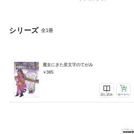
シリーズ
全1冊
魔女にきた星文字のてがみ
385
試し読み
カートへ