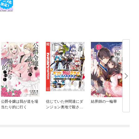
公爵令嬢は我が道を場
信じていた仲間達にダ
結界師の一輪華
当たり的に行く
ンジョン奥地で殺され
かけたがギフト『無限
ガチャ』でレベル９９
９９の仲間達を手に入
れて元パーティーメン
バーと世界に復讐＆