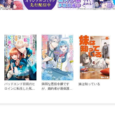
バッドエンド目前のヒ
病弱な悪役令嬢です
妹は知っている
ロインに転生した私、
が、婚約者が過保護す
今世では恋愛するつも
ぎて逃げ出したい(私た
りがチートな兄が離し
ち犬猿の仲でしたよ
てくれません！？@C
ね！？)
OMIC