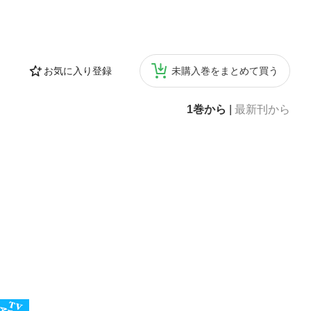
お気に入り登録
未購入巻をまとめて買う
1巻から
|
最新刊から