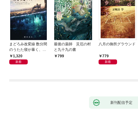
まどろみ改変線 数分間
最後の薬師 災厄の村
八月の御所グラウンド
のうたた寝が暴く、18
と九十九の書
0度反転した世界の謎
1,320
779
799
新着
新着
新刊配信予定