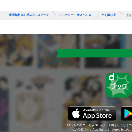
漫画無料試し読みならdブック
ミステリー・サスペンス
土を噛む女
土を
Appleのロゴ、App Storeは、米国もしくはそ
Inc.の商標です。App Storeは、Apple In