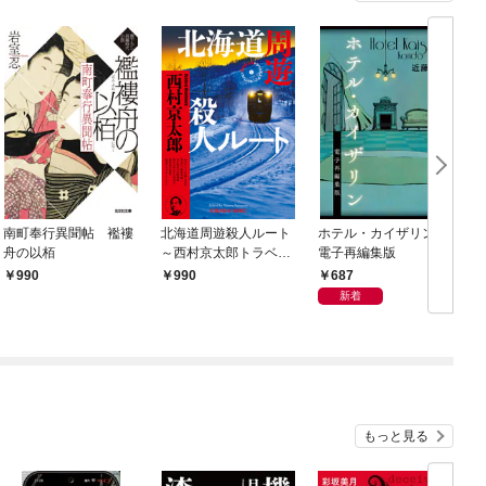
南町奉行異聞帖 襤褸
北海道周遊殺人ルート
ホテル・カイザリン
舟の以栢
～西村京太郎トラベル
電子再編集版
ミステリー・セレクシ
687
990
990
ョン（1）～
新着
もっと見る