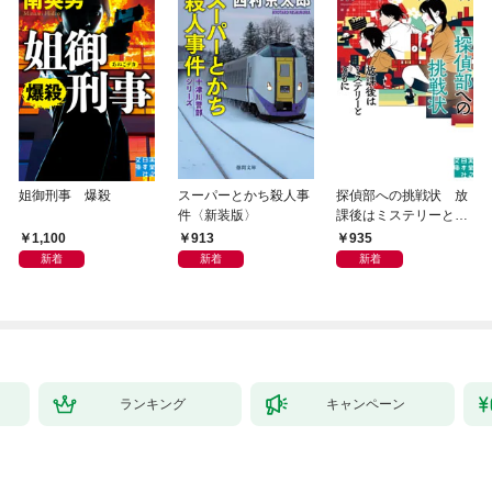
姐御刑事 爆殺
スーパーとかち殺人事
探偵部への挑戦状 放
件〈新装版〉
課後はミステリーとと
もに 新装版
1,100
913
935
新着
新着
新着
ランキング
キャンペーン