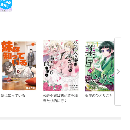
妹は知っている
公爵令嬢は我が道を場
薬屋のひとりごと
当たり的に行く
め