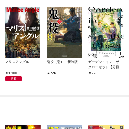
マリスアングル
鬼役（壱） 新装版
ガーデン・イン・ザ・
クローゼット【分冊
版】1
1,100
726
220
新着