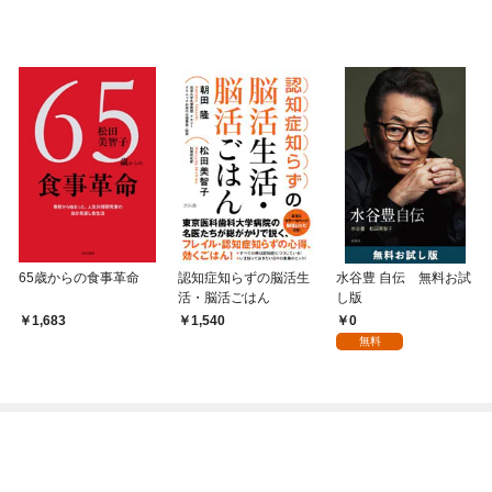
65歳からの食事革命
認知症知らずの脳活生
水谷豊 自伝 無料お試
活・脳活ごはん
し版
0
1,683
1,540
無料