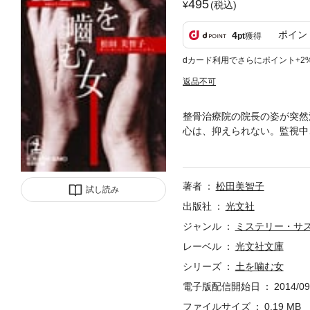
495
(税込)
ポイン
4
pt
獲得
dカード利用でさらにポイント+2
返品不可
整骨治療院の院長の姿が突然
心は、抑えられない。監視中
（「土を噛む女」） 綿密な
しい性を鋭く描く６編。
著者
松田美智子
試し読み
出版社
光文社
ジャンル
ミステリー・サ
レーベル
光文社文庫
シリーズ
土を噛む女
電子版配信開始日
2014/09
ファイルサイズ
0.19 MB