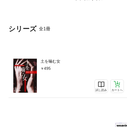
シリーズ
全1冊
土を噛む女
495
試し読み
カートへ