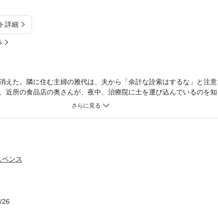
ト詳細
%
消えた。隣に住む主婦の雅代は、夫から「余計な詮索はするな」と注意
、近所の食品店の奥さんが、夜中、治療院に土を運び込んでいるのを知
取材のもとに、「事件の男」の陰にいた女の冷静な視線と、「事件の女
スペンス
/26