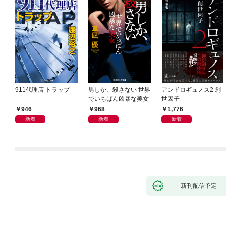
911代理店 トラップ
男しか、殺さない 世界
アンドロギュノス2 創
でいちばん凶暴な美女
世因子
946
968
1,776
新着
新着
新着
新刊配信予定