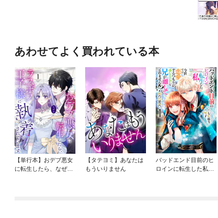
あわせてよく買われている本
【単行本】おデブ悪女
【タテヨミ】あなたは
バッドエンド目前のヒ
に転生したら、なぜか
もういりません
ロインに転生した私、
ラスボス王子様に執着
今世では恋愛するつも
されています
りがチートな兄が離し
てくれません！？@C
OMIC