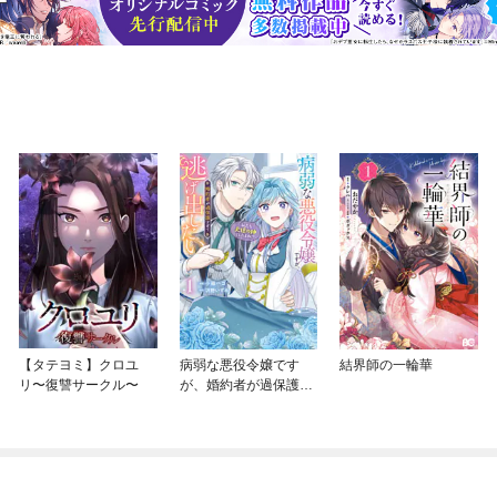
【タテヨミ】クロユ
病弱な悪役令嬢です
結界師の一輪華
リ〜復讐サークル〜
が、婚約者が過保護す
ぎて逃げ出したい(私た
ち犬猿の仲でしたよ
ね！？)