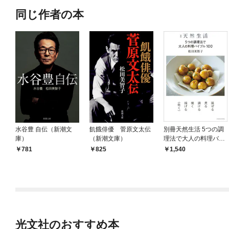
同じ作者の本
水谷豊 自伝（新潮文
飢餓俳優 菅原文太伝
別冊天然生活 5つの調
庫）
（新潮文庫）
理法で大人の料理バイ
ブル100
781
825
1,540
光文社のおすすめ本