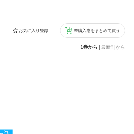
お気に入り登録
未購入巻をまとめて買う
1巻から
|
最新刊から