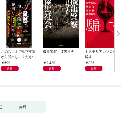
このスマホで地下牢獄
機龍警察 漆黒社会
ミステリアンソロジー
から脱出してください
騙す
599
2,420
836
新着
新着
新着
無料