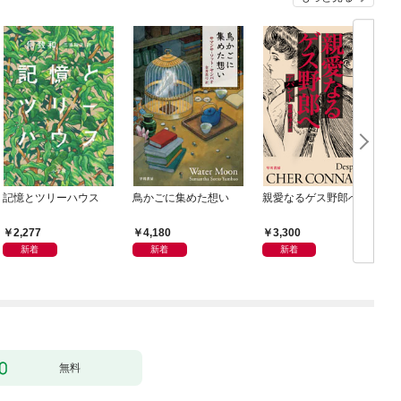
記憶とツリーハウス
鳥かごに集めた想い
親愛なるゲス野郎へ
2,277
4,180
3,300
新着
新着
新着
無料