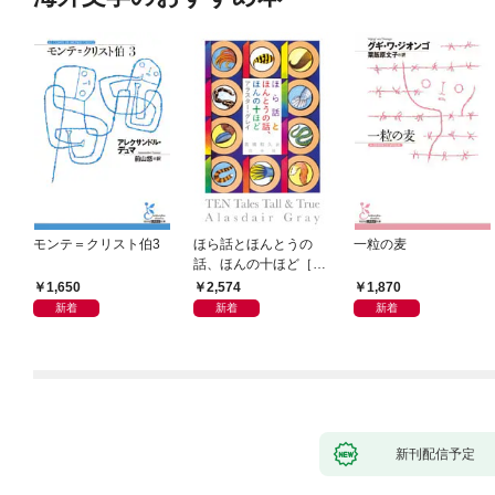
モンテ＝クリスト伯3
ほら話とほんとうの
一粒の麦
話、ほんの十ほど［新
装版］
1,650
2,574
1,870
新着
新着
新着
新刊配信予定