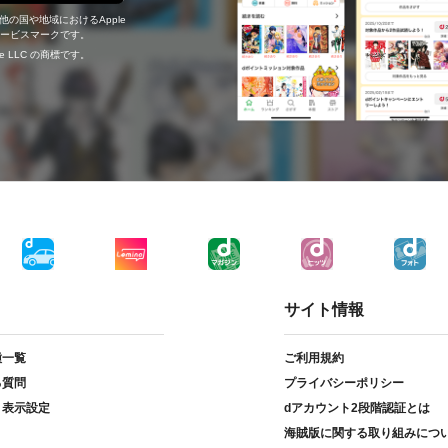
の他の国や地域におけるApple
c.のサービスマークです。
ogle LLC の商標です。
サイト情報
種一覧
ご利用規約
る質問
プライバシーポリシー
ト表示設定
dアカウント2段階認証とは
海賊版に関する取り組みにつ