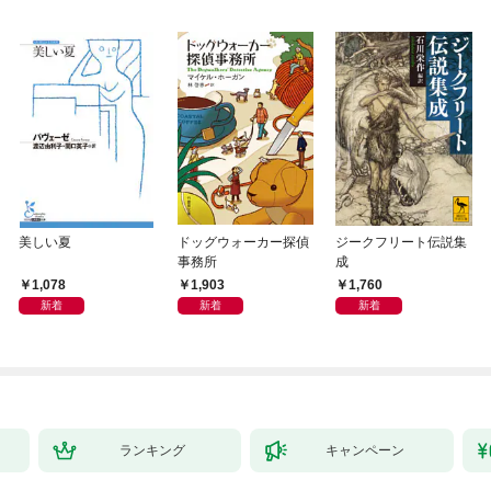
美しい夏
ドッグウォーカー探偵
ジークフリート伝説集
事務所
成
1,078
1,903
1,760
新着
新着
新着
ランキング
キャンペーン