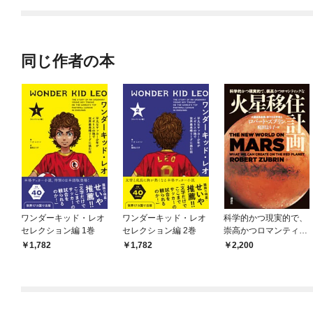
同じ作者の本
ワンダーキッド・レオ
ワンダーキッド・レオ
科学的かつ現実的で、
セレクション編 1巻
セレクション編 2巻
崇高かつロマンティッ
クな 火星移住計画
1,782
1,782
2,200