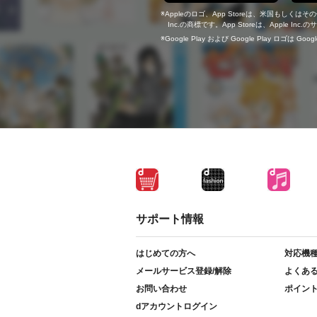
Appleのロゴ、App Storeは、米国もしくはそ
Inc.の商標です。App Storeは、Apple In
Google Play および Google Play ロゴは Go
サポート情報
はじめての方へ
対応機
メールサービス登録/解除
よくあ
お問い合わせ
ポイン
dアカウントログイン