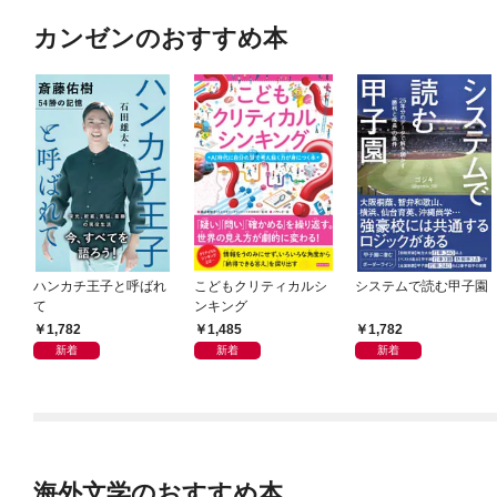
カンゼンのおすすめ本
ハンカチ王子と呼ばれ
こどもクリティカルシ
システムで読む甲子園
て
ンキング
1,782
1,485
1,782
新着
新着
新着
海外文学のおすすめ本