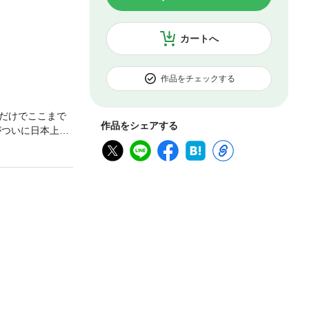
カートへ
作品をチェックする
だけでここまで
作品をシェアする
がついに日本上
躍るサッカー少
をあげていくレ
小さな町で生まれ
、レオのプレイ
チーム（通称“ア
険に乗り出す決心
など大きいディス
イト、検索、辞