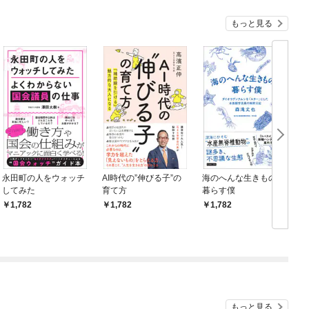
もっと見る
永田町の人をウォッチ
AI時代の”伸びる子”の
海のへんな生きものと
してみた
育て方
暮らす僕
1,782
1,782
1,782
もっと見る