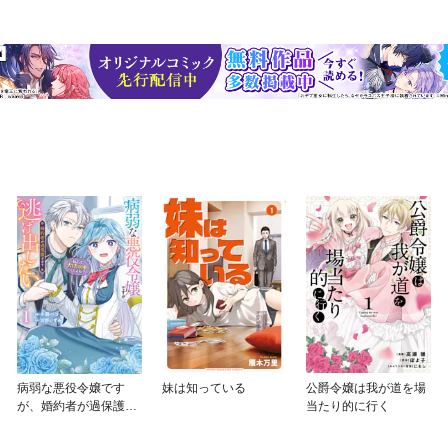
病弱な悪役令嬢です
妹は知っている
公爵令嬢は我が道を場
が、婚約者が過保護す
当たり的に行く
ぎて逃げ出したい(私た
ち犬猿の仲でしたよ