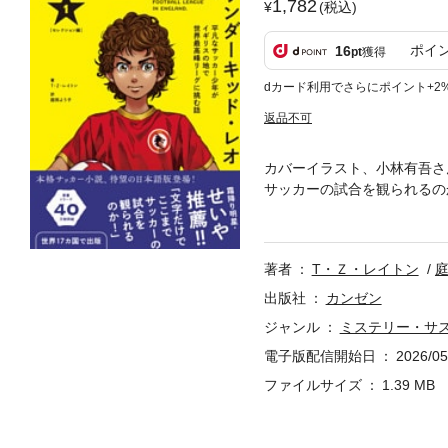
1,782
(税込)
ポイ
16
pt
獲得
dカード利用でさらにポイント+2
返品不可
カバーイラスト、小林有吾さ
サッカーの試合を観られるの
陸！子どもから大人まで胸が
年の冒険譚だが、ピッチ上で
オ少年は、英国リーグのどこ
著者
T・Ｚ・レイトン
育ったレオ・K・ドイルは、
を目にしたプロのスカウトか
出版社
カンゼン
カデミー”）のセレクション
ジャンル
ミステリー・サ
をする。はたしてレオはアカ
電子版配信開始日
2026/05
プレイを備えた端末で読むこ
書の参照、引用などの機能が
ファイルサイズ
1.39 MB