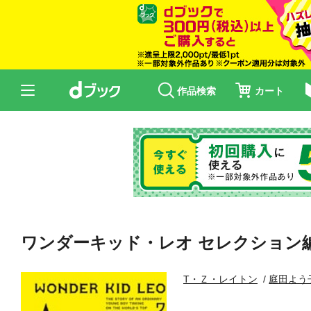
作品検索
カート
ワンダーキッド・レオ セレクション編
T・Ｚ・レイトン
庭田よう