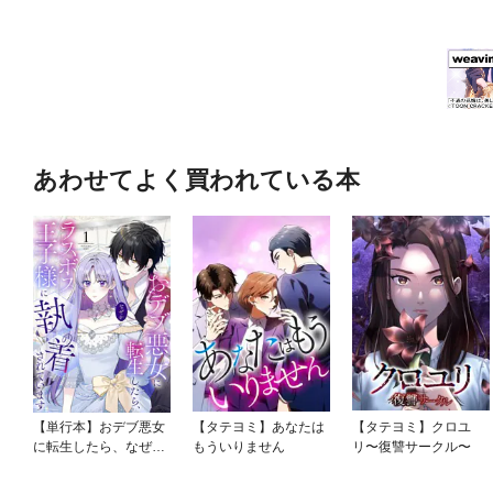
あわせてよく買われている本
【単行本】おデブ悪女
【タテヨミ】あなたは
【タテヨミ】クロユ
に転生したら、なぜか
もういりません
リ〜復讐サークル〜
ラスボス王子様に執着
されています