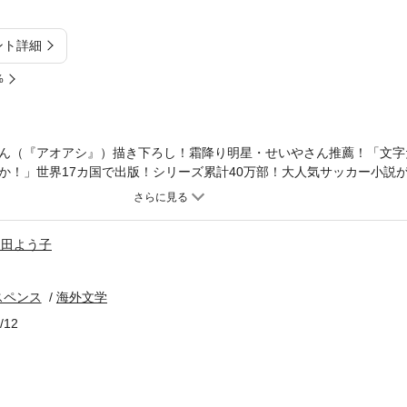
ント詳細
%
ん（『アオアシ』）描き下ろし！霜降り明星・せいやさん推薦！「文字
か！」世界17カ国で出版！シリーズ累計40万部！大人気サッカー小説
熱くなる！［推薦文］ファンタジーなのに、ファンタジーじゃない。心
の出来事は解像度が高くリアリティがある。戦術眼を磨き、プレイ精度
まで這いあがれるのか？──幅允孝（ブックディレクター）アメリカの
庭田よう子
海を見たことも飛行機に乗ったこともない12歳のサッカー少年。ある日
ら、プレミアリーグのビッグクラブ「ロンドン・ドラゴンズ」のユース
に招待される。驚きを隠せないレオだが、見知らぬ土地で人生最大の冒
スペンス
海外文学
デミーにふさわしい選手になれるのだろうか？※この商品はタブレット
/12
とに適しています。また、文字だけを拡大することや、文字列のハイラ
使用できません。