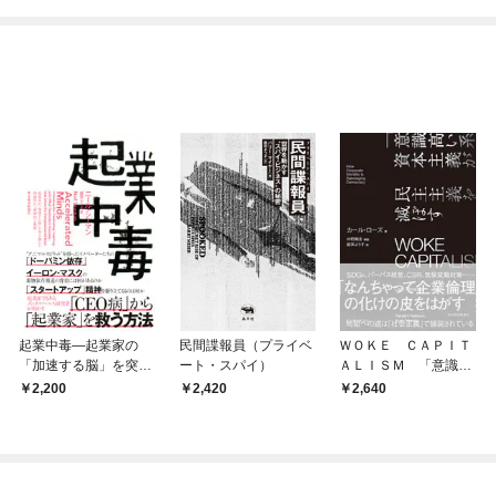
ね！？)
起業中毒―起業家の
民間諜報員（プライベ
ＷＯＫＥ ＣＡＰＩＴ
「加速する脳」を突き
ート・スパイ）
ＡＬＩＳＭ 「意識高
動かす刺激的かつ破壊
い系」資本主義が民主
2,200
2,420
2,640
的な衝動
主義を滅ぼす