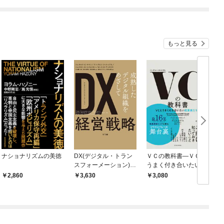
てくれません！？@C
９９の仲間達を手に入
OMIC
れて元パーティーメン
バーと世界に復讐＆
『ざまぁ！』します！
もっと見る
ナショナリズムの美徳
DX(デジタル・トラン
ＶＣの教科書―ＶＣと
スフォーメーション)経
うまく付き合いたい起
営戦略
業家たちへ
2,860
3,630
3,080