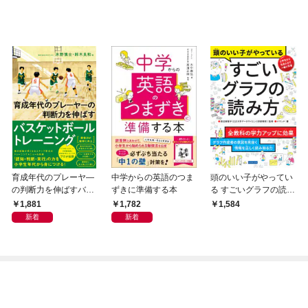
育成年代のプレーヤ—
中学からの英語のつま
頭のいい子がやってい
の判断力を伸ばすバス
ずきに準備する本
る すごいグラフの読み
ケットボールトレーニ
方
1,881
1,782
1,584
ング
新着
新着