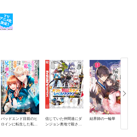
バッドエンド目前のヒ
信じていた仲間達にダ
結界師の一輪華
ロインに転生した私、
ンジョン奥地で殺され
今世では恋愛するつも
かけたがギフト『無限
りがチートな兄が離し
ガチャ』でレベル９９